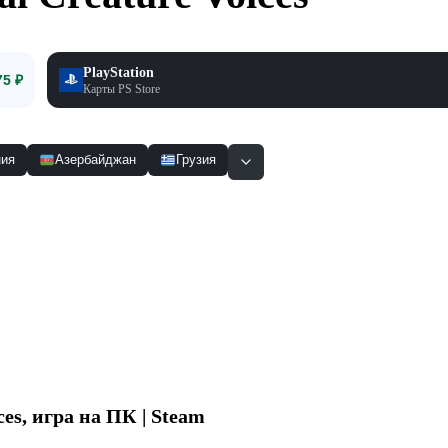
PlayStation
75 ₽
Карты PS Store
ия
Азербайджан
Грузия
Смотр
ces
, игра на ПК | Steam