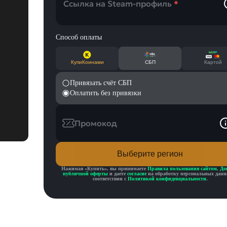
Ссылка на Steam-профиль
*
Способ оплаты
КупиКоинами
СБП
Картой
Привязать счёт СБП
Оплатить без привязки
Промокод
Выберите регион
Нажимая «
Купить
», вы принимаете
Правила пользования сайтом
,
До
публичной оферты
и даете
согласие
на обработку персональных данн
соответствии с
Политикой конфиденциальности
.