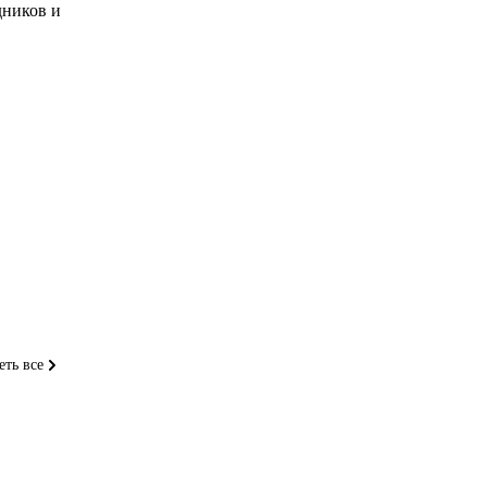
дников и
еть все