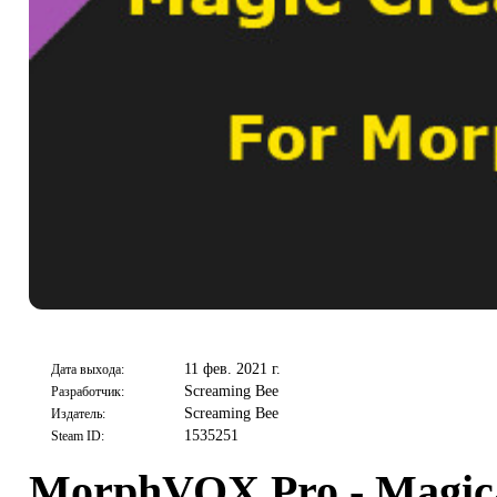
11 фев. 2021 г.
Дата выхода:
Screaming Bee
Разработчик:
Screaming Bee
Издатель:
1535251
Steam ID:
MorphVOX Pro - Magica