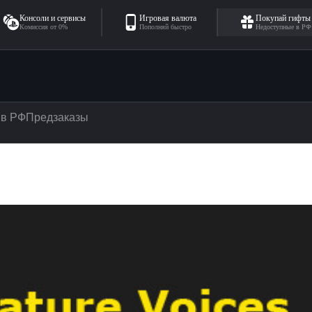
Консоли и сервисы
Игровая валюта
Покупай гифты
Комиссия от 0%
Пополняй быстро
Недоступные в РФ
 в РФ
Предзаказы