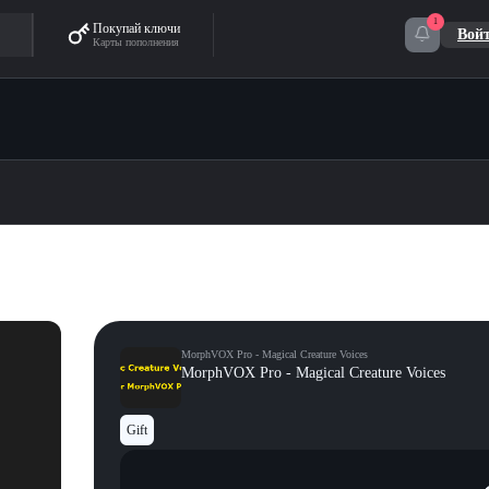
1
Покупай ключи
Вой
Карты пополнения
MorphVOX Pro - Magical Creature Voices
MorphVOX Pro - Magical Creature Voices
Gift