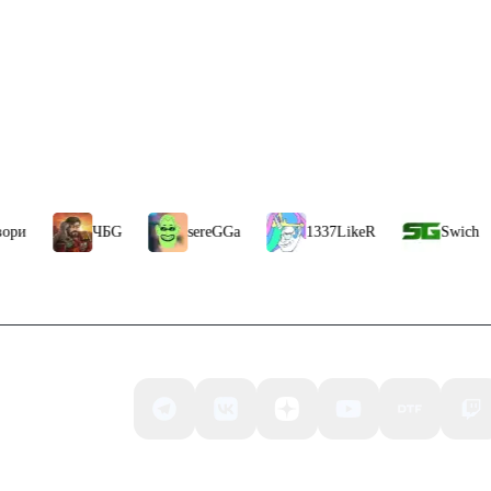
ЧБG
sereGGa
1337LikeR
Swich Games