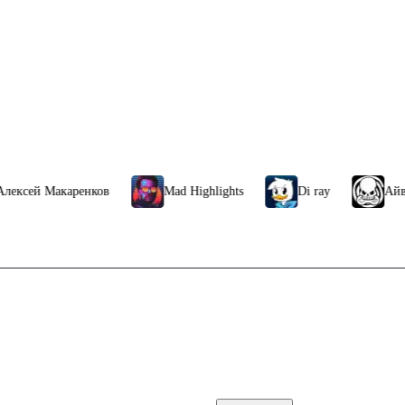
 Макаренков
Mad Highlights
Di ray
Айвори
Связаться с нами
ккаунта стим россия
Поддержка клиентов
plus deluxe
B2B сотрудничество
По вопросам рекламы