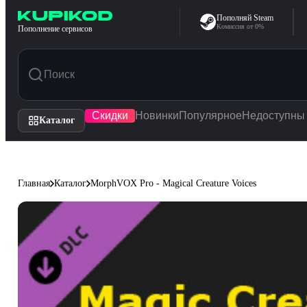
Перейти к содержимому
Пополняй Steam
Комиссия от 0%
Пополнение сервисов
Скидки
Новинки
Популярное
Недоступны
Каталог
Главная
Каталог
MorphVOX Pro - Magical Creature Voices