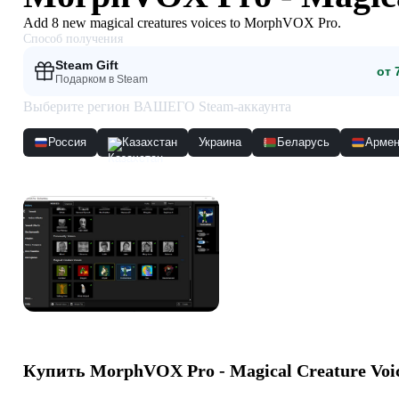
Add 8 new magical creatures voices to MorphVOX Pro.
Способ получения
Steam Gift
от 
Подарком в Steam
Выберите регион ВАШЕГО Steam-аккаунта
Россия
Казахстан
Украина
Беларусь
Армен
Скриншоты
Купить
MorphVOX Pro - Magical Creature Voi