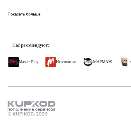
Показать больше
Нас рекомендуют:
Master Play
Игромания
МАРМАЖ
Алексей
Продукты
пополнение а
© KUPIKOD,
2026
Подписка ps 
Стим Россия