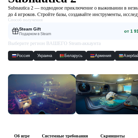
Subnautica 2 — подводное приключение о выживании в незн
до 4 игроков. Стройте базы, создавайте инструменты, иссл
Способ получения
Steam Gift
от 1 9
Подарком в Steam
Выберите регион ВАШЕГО Steam-аккаунта
Россия
Украина
Беларусь
Армения
Азерба
Скриншоты
Об игре
Системные требования
Скриншоты