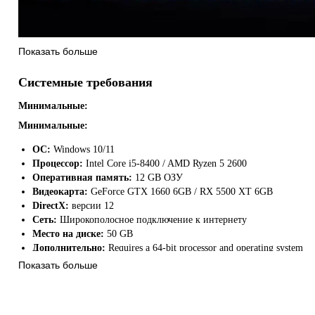
Показать больше
Системные требования
Subnautica 2 — приключенческая игра о выживании под водой в чужо
Unknown Worlds.
Минимальные:
Минимальные:
Корпорация «Альтерра» дарит вам шанс начать новую жизнь вдали о
корабле «Цикада» вместе с другими первопроходцами идет не по план
ОС:
Windows 10/11
что бы то ни стало выполнить поставленную задачу. В этой непрост
Процессор:
Intel Core i5-8400 / AMD Ryzen 5 2600
преодолимыми, и выжить любой ценой. Будущее человечества в ваш
Оперативная память:
12 GB ОЗУ
Видеокарта:
GeForce GTX 1660 6GB / RX 5500 XT 6GB
DirectX:
версии 12
Сеть:
Широкополосное подключение к интернету
Место на диске:
50 GB
Дополнительно:
Requires a 64-bit processor and operating system
Показать больше