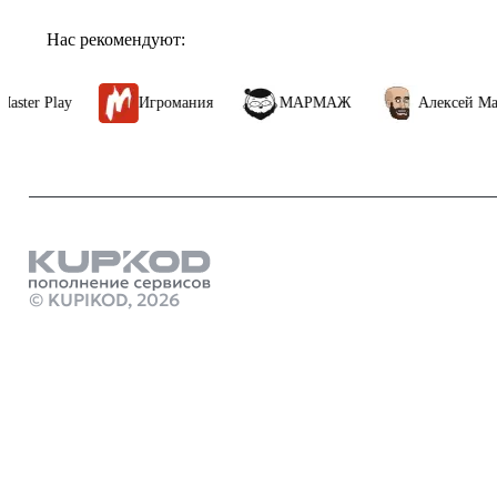
Нас рекомендуют:
Игромания
МАРМАЖ
Алексей Макаренков
ИГРАЙТЕ В ОДИНОЧКУ ИЛИ С ДР
Subnautica 2 — однопользовательская игра, в которую также можно и
из четырех готовых персонажей, а позже откроются дополнительные
развалины и приспосабливайтесь к жизни на новой планете, даже ес
Продукты
пополнение 
© KUPIKOD,
2026
Пополнение p
Стим Россия
Купить игры
Пополнить сч
Купить игру
Купить ключ 
marathon игр