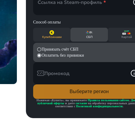
Ссылка на Steam-профиль
*
Способ оплаты
КупиКоинами
СБП
Картой
Привязать счёт СБП
Оплатить без привязки
Промокод
Выберите регион
Нажимая «
Купить
», вы принимаете
Правила пользования сайтом
,
До
публичной оферты
и даете
согласие
на обработку персональных данн
соответствии с
Политикой конфиденциальности
.