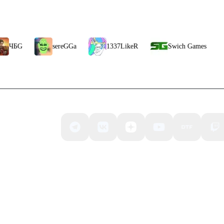
sereGGa
1337LikeR
Swich Games
CheZee
н выбор
 забытые