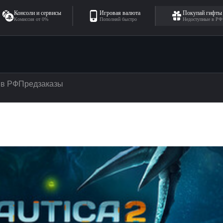
Консоли и сервисы
Игровая валюта
Покупай гифты
Комиссия от 0%
Пополняй быстро
Недоступные в РФ
 в РФ
Предзаказы