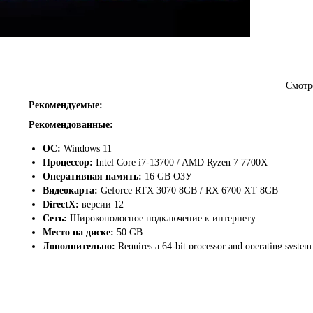
Смотр
м и незнакомом мире. Это следующая глава во вселенной Subnautica от 
Рекомендуемые:
Рекомендованные:
т объятой войной родины. Путешествие к новым берегам на колонизатор
у; тем не менее, искусственный интеллект корабля считает, что необход
ОС:
Windows 11
ой ситуации вам предстоит столкнуться с разными трудностями, порой ед
Процессор:
Intel Core i7-13700 / AMD Ryzen 7 7700X
их руках!
Оперативная память:
16 GB ОЗУ
Видеокарта:
Geforce RTX 3070 8GB / RX 6700 XT 8GB
DirectX:
версии 12
Сеть:
Широкополосное подключение к интернету
Место на диске:
50 GB
Дополнительно:
Requires a 64-bit processor and operating system