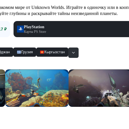
акомом мире от Unknown Worlds. Играйте в одиночку или в кооп
едуйте глубины и раскрывайте тайны неизведанной планеты.
PlayStation
17 ₽
Карты PS Store
йджан
Грузия
Кыргызстан
Смотр