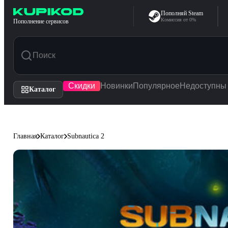
Перейти к содержимому
Пополняй Steam
Комиссия от 0%
Пополнение сервисов
Скидки
Новинки
Популярное
Недоступны
Каталог
Главная
Каталог
Subnautica 2