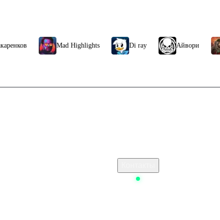
Mad Highlights
Di ray
Айвори
ЧБG
УЗЬЯМИ
грать с друзьями в кооперативе (до четырех игроков). На старте доступе
 герои и возможности персонализации. Объединяйте усилия, исследуйте
ли она встречает вас не слишком дружелюбно.
Связаться с нами
кошелька стим в россии
Поддержка клиентов
s store индия
B2B сотрудничество
По вопросам рекламы
 Стим
Контакты
ёт в Squad Busters
Status
 ключом
Resident Evil 6 Complete Steam
а