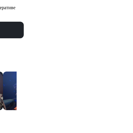
еративе
еть все