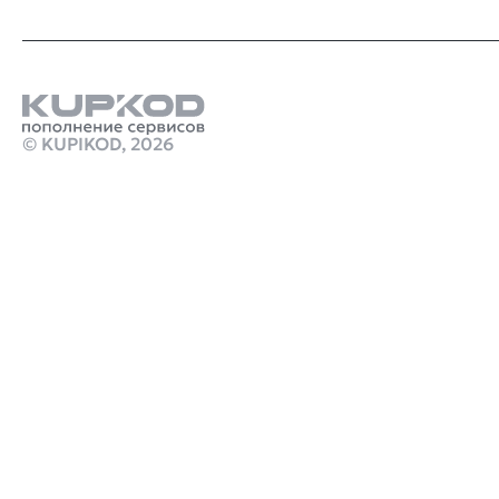
Звуковая карта:
Standard audio device
© KUPIKOD,
2026
Продукты
пополнение баланса стим дешево
Пополнение турецкого ps store
Стим Россия
Купить игры Стим
Пополнить счёт в Free Fire / Free Fire Max
Купить игру ключом
Купить ключом Дед Айленд Дефинитив Эдишн в
Стим
marathon игра 2026
monster hunter 3 ultimate
кримсон дезерт дата выхода
Робуксы в Роблокс
Связаться с нами