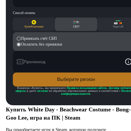
Способ оплаты
КупиКоинами
СБП
Картой
Привязать счёт СБП
Оплатить без привязки
Промокод
Выберите регион
Нажимая «
Купить
», вы принимаете
Правила пользования сайтом
,
Договор публич
оферты
и даете
согласие
на обработку персональных данных в соответствии с
Полит
конфиденциальности
.
Купить
White Day - Beachwear Costume - Bong-
Goo Lee
, игра на ПК | Steam
Вы приобретаете игру в Steam, которую получите