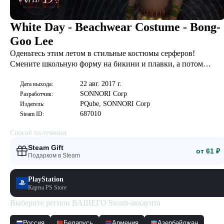
White Day - Beachwear Costume - Bong-
Goo Lee
Оденьтесь этим летом в стильные костюмы серферов!
Смените школьную форму на бикини и плавки, а потом
расслабьтесь после тяжелого учебного дня.
22 авг. 2017 г.
Дата выхода:
SONNORI Corp
Разработчик:
PQube, SONNORI Corp
Издатель:
687010
Steam ID:
Способ получения
Steam Gift
от 61 ₽
Подарком в Steam
PlayStation
Карты PS Store
Выберите регион ВАШЕГО Steam-аккаунта
Россия
Беларусь
Армения
Азербайджан