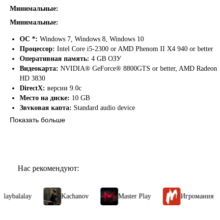
Минимальные:
Минимальные:
ОС *:
Windows 7, Windows 8, Windows 10
Процессор:
Intel Core i5-2300 or AMD Phenom II X4 940 or better
Оперативная память:
4 GB ОЗУ
Видеокарта:
NVIDIA® GeForce® 8800GTS or better, AMD Radeon
HD 3830
DirectX:
версии 9.0c
Место на диске:
10 GB
Звуковая карта:
Standard audio device
Показать больше
Рекомендуемые:
Рекомендованные:
Нас рекомендуют:
ОС *:
Windows 7, Windows 8, Windows 10
Процессор:
Intel Core i5-2300 or AMD Phenom II X4 940 or better
Оперативная память:
8 GB ОЗУ
ybalalay
Kachanov
Master Play
Игромания
Видеокарта:
NVIDIA® GeForce® GTX 560 or better
DirectX:
версии 9.0c
Место на диске:
10 GB