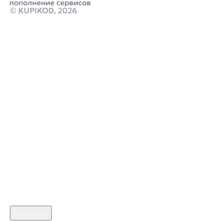
© KUPIKOD,
2026
Продукты
пополнить стим на 30 рублей
Как купить подписку ps plus на турецком аккаунте
Стим Россия
Купить игры Стим
Донат в LOL: Wild Rift
Купить игру ключом
Купить карту пополнения PSN 2000 INR IN Gift Card
marathon купить
monster hunter stories 3 скачать
кримсон дезерт предзаказ
Робуксы в Роблокс
Связаться с нами
Поддержка клиентов
B2B сотрудничество
По вопросам рекламы
Контакты