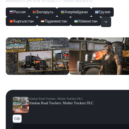
Выберите регион ВАШЕГО Steam-аккаунта
Россия
Беларусь
Азербайджан
Грузия
Кыргызстан
Таджикистан
Узбекистан
Скриншоты
Смотреть все
Alaskan Road Truckers: Mother Truckers DLC
Alaskan Road Truckers: Mother Truckers DLC
Gift