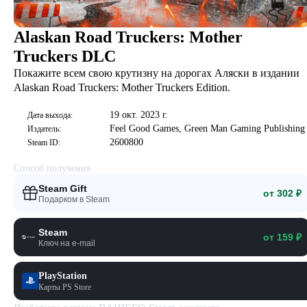
Alaskan Road Truckers: Mother
Truckers DLC
Покажите всем свою крутизну на дорогах Аляски в издании
Alaskan Road Truckers: Mother Truckers Edition.
19 окт. 2023 г.
Дата выхода:
Feel Good Games, Green Man Gaming Publishing
Издатель:
2600800
Steam ID:
Способ получения
Steam Gift
от 302 ₽
Подарком в Steam
Steam
от 159 ₽
Ключ на e-mail
PlayStation
Карты PS Store