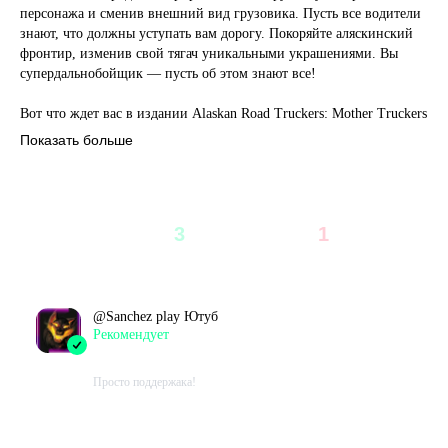
персонажа и сменив внешний вид грузовика. Пусть все водители
знают, что должны уступать вам дорогу. Покоряйте аляскинский
фронтир, изменив свой тягач уникальными украшениями. Вы
супердальнобойщик — пусть об этом знают все!
Вот что ждет вас в издании Alaskan Road Truckers: Mother Truckers
Edition:
Показать больше
● Крутой чувак с татуировками
● Огненные наклейки
Отзывы из Steam
● Самые крутые украшения на капот во всей Аляске
● Решетка «Скотосбрасыватель 5000»
4
3
1
● Выхлоп «Изменение климата»
75
%
25
%
● Световая система «Ультра-делюкс»
Всего
Рекомендуют
Не рекомендуют
Станьте легендарным супердальнобойщиком и королем дороги в
издании Alaskan Road Truckers: Mother Truckers Edition.
@
Sanchez play Ютуб
Рекомендует
2023-10-18 19:37:33+00
Об игре Alaskan Road Truckers:
Готовьтесь к приключениям на трассах Последнего фронтира. В этом
Просто поддержака!
захватывающем симуляторе вы примерите на себя роль закаленного
Проведено в игре:
0
ч.
трудностями дальнобойщика Аляски и отправитесь покорять самые
В момент написания:
0
ч.
опасные дороги планеты.