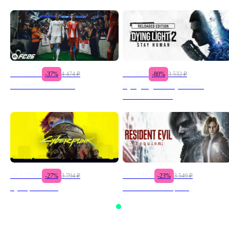
от
2 819
₽
от
705
₽
-
37
%
4 474
₽
-
80
%
3 532
₽
EA SPORTS FC™ 26
Dying Light 2 Stay Human:
Reloaded Edition
от
2 770
₽
от
2 733
₽
-
27
%
3 794
₽
-
23
%
3 549
₽
Cyberpunk 2077
Resident Evil Requiem