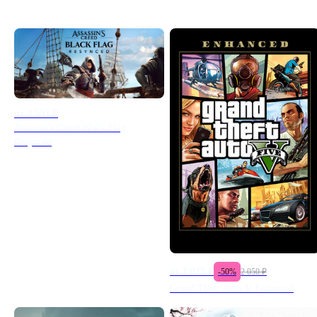
Все игры
от
3 593
₽
Assassin’s Creed Black Flag
Resynced
от
1 025
₽
-
50
%
2 050
₽
Grand Theft Auto V Enhanced