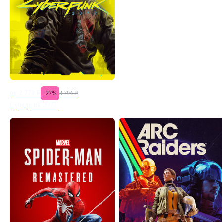
от
2 770
₽
-
27
%
3 794
₽
Cyberpunk 2077