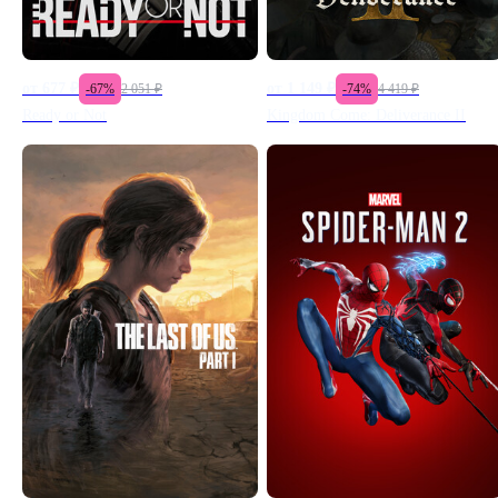
от
677
₽
от
1 149
₽
-
67
%
2 051
₽
-
74
%
4 419
₽
Ready or Not
Kingdom Come: Deliverance II