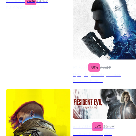
от
2 819
₽
-
37
%
4 474
₽
EA SPORTS FC™ 26
от
705
₽
-
80
%
3 532
₽
Dying Light 2 Stay Human:
Reloaded Edition
от
2 733
₽
-
23
%
3 549
₽
Resident Evil Requiem