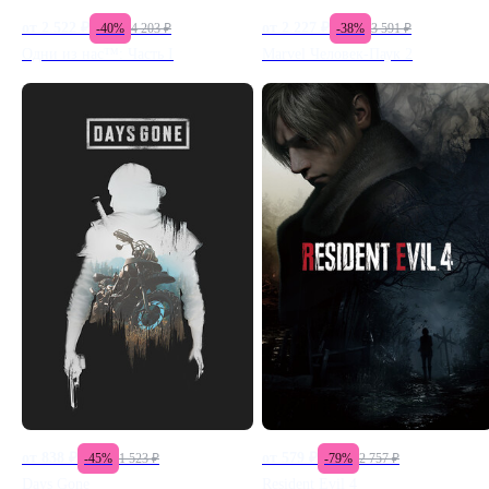
от
2 522
₽
от
2 227
₽
-
40
%
4 203
₽
-
38
%
3 591
₽
Одни из нас™: Часть I
Marvel Человек-Паук 2
от
838
₽
от
579
₽
-
45
%
1 523
₽
-
79
%
2 757
₽
Days Gone
Resident Evil 4