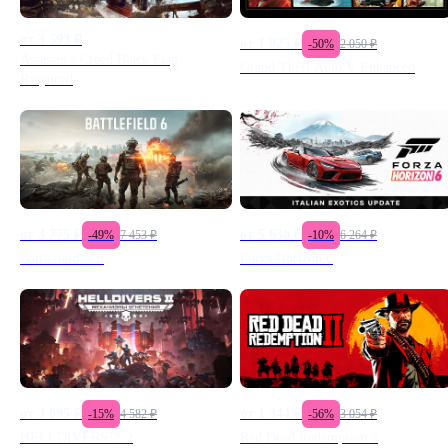
от
3 593
₽
от
1 025
₽
-
50
%
2 050
₽
Assassin’s Creed Black Flag
Grand Theft Auto V Enhanced
Resynced
от
3 775
₽
от
5 638
₽
-
49
%
7 453
₽
-
10
%
6 264
₽
Battlefield™ 6
Forza Horizon 6
от
3 895
₽
от
1 344
₽
-
15
%
4 582
₽
-
56
%
3 054
₽
HELLDIVERS™ 2
Red Dead Redemption 2