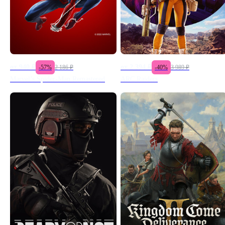
от
940
₽
от
2 394
₽
-
57
%
2 186
₽
-
40
%
3 989
₽
Marvel’s Spider-Man Remastered
ARC Raiders