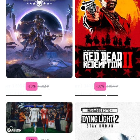
от
3 895
₽
от
1 344
₽
-
15
%
4 582
₽
-
56
%
3 054
₽
HELLDIVERS™ 2
Red Dead Redemption 2