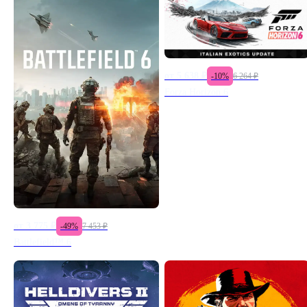
от
5 638
₽
-
10
%
6 264
₽
Forza Horizon 6
от
3 775
₽
-
49
%
7 453
₽
Battlefield™ 6