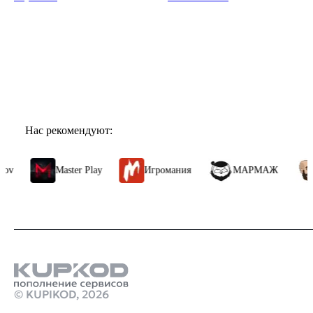
Показать ещё
Нас рекомендуют:
Master Play
Игромания
МАРМАЖ
Алексей Ма
© KUPIKOD,
2026