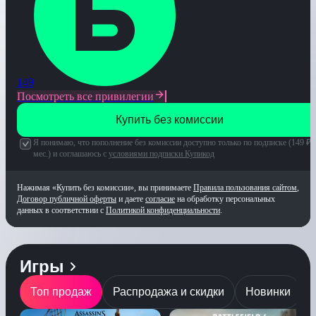
149
Посмотреть все привилегии
Купить без комиссии
Я понимаю, что пополнение без комиссии доступно только по подписке (
149
₽/
мес.) и соглашаюсь с
условиями подписки Купикод
Нажимая «
Купить без комиссии
», вы принимаете
Правила пользования сайтом
,
Договор публичной оферты
и даете
согласие
на обработку персональных
данных в соответствии с
Политикой конфиденциальности
.
Игры
Топ продаж
Распродажа и скидки
Новинки