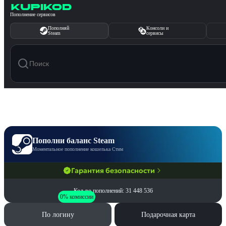
Перейти к содержимому
Пополнение сервисов
Пополняй
Консоли и
Steam
сервисы
Пополни баланс Steam
Моментальное пополнение кошелька Стим
Гарантия безопасности
Кол-во пополнений: 31 448 536
0% комиссии
По логину
Подарочная карта