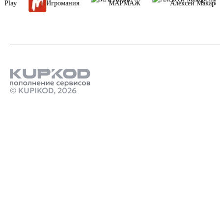
Игромания
МАРМАЖ
Алексей Макаренков
© KUPIKOD,
2026
Продукты
пополнить стим баланс моментально
Что дает подписка пс плюс на пс5
Стим Россия
Купить игры Стим
Донат в Wuthering Waves
Купить игру ключом
Купить ключом Кингдом Кам: Деливеранс 2 Голд
Эдишн в Стим
marathon игра 2026
monster hunter 3