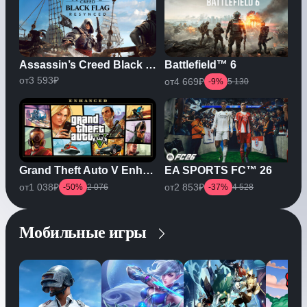
Assassin’s Creed Black Flag Resynced
Battlefield™ 6
от
3 593
₽
от
4 669
₽
-9%
5 130
Grand Theft Auto V Enhanced
EA SPORTS FC™ 26
от
1 038
₽
от
2 853
₽
-50%
2 076
-37%
4 528
Мобильные игры