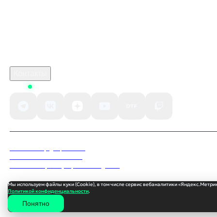
crimson desert стим
Робуксы в Роблокс
Связаться с нами
Поддержка клиентов
B2B сотрудничество
По вопросам рекламы
Контакты
Status
Политика конфиденциальности
Пользовательское соглашение
Согласие на обработку персональных данных
Мы используем файлы куки (Cookie), в том числе сервис вебаналитики «Яндекс.Метрик
Политикой конфиденциальности
.
Понятно