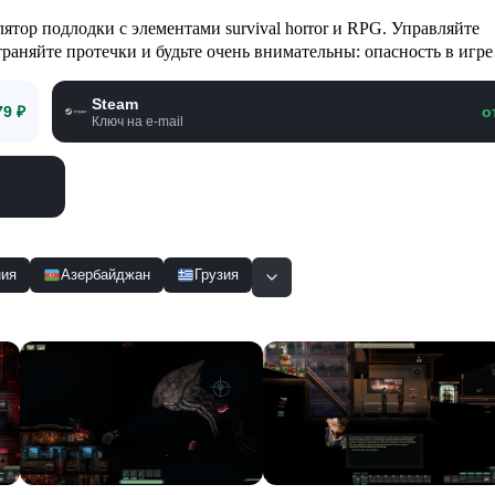
тор подлодки с элементами survival horror и RPG. Управляйте
раняйте протечки и будьте очень внимательны: опасность в игре
Steam
79 ₽
о
Ключ на e-mail
ия
Азербайджан
Грузия
Смотр