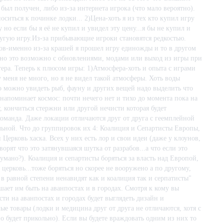
также несколько игровых режимов заставят вас проходить эту игру снов
был получен, либо из-за интернета игрока (что мало вероятно).
оситься к починке лодки... 2)Цена-хоть я из тех кто купил игру
ируемой анимации. Находите моды и делитесь ими напрямую в мастерско
 но если бы я её не купил и увидел эту цену...я бы не купил и
ложен в общий доступ на GitHub.
угую игру.Из-за прибывающие игроки становятся редкостью.
в-именно из-за крашей я прошел игру единожды и то в другом
ано это возможно с обновлениями, модами или выход из игры при
ера. Теперь к плюсом игры: 1)Атмосфера-хоть и опыта с играми
у меня не много, но я не видел такой атмосферы. Хоть воды
о можно увидеть рыб, фауну и других вещей надо выделить что
 напоминает космос: почти нечего нет и тихо до момента пока на
т, кончиться стержни или другой нечисти которая будет
команда. Даже локации отличаются друг от друга с геемплейной
льной. Что до группировок их 4: Коалиция и Сепартисты Европы,
 Церковь хаска. Всех у них есть лор и свои идеи (даже у клоунов,
ворят что это затянувшаяся шутка от разрабов...а что если это
думано?). Коалиция и сепартисты боряться за власть над Европой,
 церковь...тоже боряться но скорее не вооружено а по другому,
 в равной степени ненавидят как и коалиция так и серпатисты"
ешает им быть на аванпостах и в городах. Смотря к кому вы
ости на аванпостах и городах будет выглядеть дизайн и
ые товары (лодки и медицина друг от друга не отличаются, хотя с
 будет прикольно). Если вы будете враждовать одним из них то