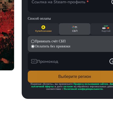
Ссылка на Steam-профиль
*
Способ оплаты
КупиКоинами
СБП
Картой
Привязать счёт СБП
Оплатить без привязки
Промокод
Выберите регион
Нажимая «
Купить
», вы принимаете
Правила пользования сайтом
,
До
публичной оферты
и даете
согласие
на обработку персональных данн
соответствии с
Политикой конфиденциальности
.