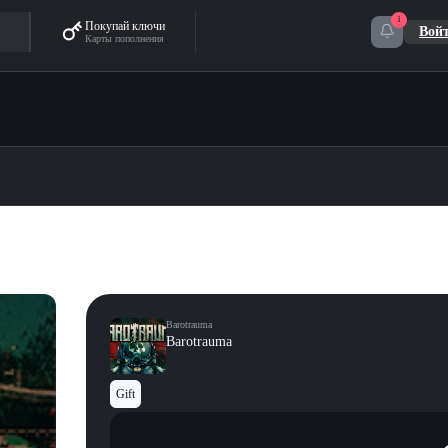
1
Покупай ключи
Вой
Карты пополнения
Barotrauma
Barotrauma
Gift