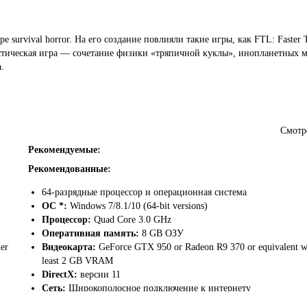
survival horror. На его создание повлияли такие игры, как FTL: Faster 
нтастическая игра — сочетание физики «тряпичной куклы», инопланетных 
.
Смотр
Рекомендуемые:
Рекомендованные:
64-разрядные процессор и операционная система
ОС *:
Windows 7/8.1/10 (64-bit versions)
Процессор:
Quad Core 3.0 GHz
Оперативная память:
8 GB ОЗУ
er
Видеокарта:
GeForce GTX 950 or Radeon R9 370 or equivalent wi
least 2 GB VRAM
DirectX:
версии 11
Сеть:
Широкополосное подключение к интернету
 Его радиоактивная поверхность покрыта льдами, так что жизнь существ
Место на диске:
2 GB
и враждуйте с четырьмя местными фракциями. Узнайте, что скрывается в