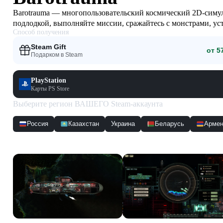
Barotrauma — многопользовательский космический 2D-симуля
подлодкой, выполняйте миссии, сражайтесь с монстрами, уст
Способ получения
подкрадывается незаметно!
Steam Gift
от 5
Подарком в Steam
PlayStation
Карты PS Store
Выберите регион ВАШЕГО Steam-аккаунта
Россия
Казахстан
Украина
Беларусь
Армен
Скриншоты