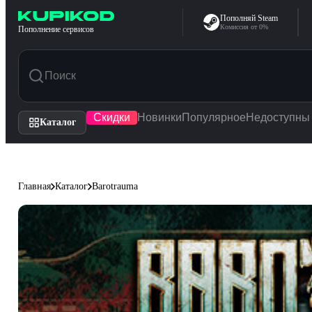
Перейти к содержимому
Пополняй Steam
Комиссия от 0%
Пополнение сервисов
Скидки
Новинки
Популярное
Недоступны
Каталог
Главная
Каталог
Barotrauma