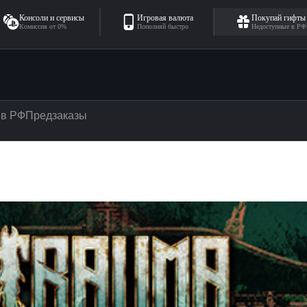
Консоли и сервисы
Игровая валюта
Покупай гифты
Комиссия от 0%
Пополняй быстро
Недоступные в РФ
 в РФ
Предзаказы