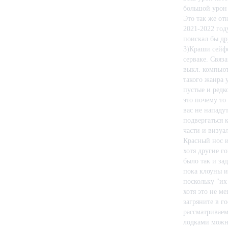
Карта и миссии, созданные с помощью процедурной генерации, а 
большой урон 
снова.
Это так же отн
Встроенные редакторы подлодки, персонажа и процедурно генер
2021-2022 году
Все данные представлены в формате XML, а программный код вы
поискал бы др
3)Краши сейфо
серваке. Связ
выкл. компьют
такого жанра 
пустые и редк
это почему то
вас не нападу
подвергаться 
части и визуа
Красный нос и
хотя другие го
было так и за
пока клоуны и
поскольку "их
хотя это не м
загряните в г
рассматриваем
лодками можно