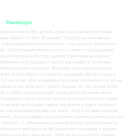
2023-10-28
Рекомендует
гры она стоила 300+ рублей, купил из-за западного ютубера
орый играл в эту игру. Я подумал "Оу круто на него как раз
 можно разнообразить библиотеку" и не прогадал. Начнём как
ов: 1)Баги-больная тема игр но тут я заметил есть разделение
ксация персонажа,текстуры уравней и фиксация попадания.
ЛИВАЙТЕ, СОЗДАВАЙТЕ
персонажа-игра использует рагдол персонажей и это можно
собенностью так и минусом. Поскольку если игрока интернет
вления и медотсек. С помощью встроенных редакторов создавайте собст
лагает, то игра может не посчитать сделанные действия перса и
же можете проникнуть в наш программный код и все изменить.
а 3-5 сек позже. Или например если игроки используют 1 и тот же
енные в нем вещи могут упасть (видимо это так сделано чтобы
и). 1.2)Игра предусматривает размер,тип и на сколько много
 подлодке и строит на этом уровни.И иногда это играет с вами
К примеру на подлодке горбун или дюгонь в будете застревать
рах чем например верблюд или тифон. Хотя я это даже минусом
 фичой, типа показывает что в кампании проблем можно ждать ото
а подлодке. Количество игроков можно увеличить за счет ботов.
т локаций... 1.3)Фиксация попаданий-иногда при попадании по
ваться.
небольшого монстру игра НЕ засчитывает попадание и убирает
женер, механик, врач, офицер службы безопасности и помощник.
орый по нем был произведен. Либо это из-за того что слишком