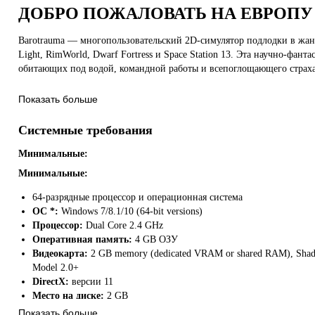
ДОБРО ПОЖАЛОВАТЬ НА ЕВРОПУ
Barotrauma — многопользовательский 2D-симулятор подлодки в жанре 
Light, RimWorld, Dwarf Fortress и Space Station 13. Эта научно-фа
обитающих под водой, командной работы и всепоглощающего страха
Показать больше
Системные требования
Минимальные:
Минимальные:
64-разрядные процессор и операционная система
ОС *:
Windows 7/8.1/10 (64-bit versions)
Процессор:
Dual Core 2.4 GHz
Оперативная память:
4 GB ОЗУ
Видеокарта:
2 GB memory (dedicated VRAM or shared RAM), Shad
Model 2.0+
ЗАГЛЯНИТЕ В БЕЗДНУ
DirectX:
версии 11
Место на диске:
2 GB
В не очень далеком будущем люди отправились на спутник Юпитера.
Дополнительно:
64-bit operating system is required
Показать больше
в океане. Путешествуйте по суровому подводному миру, дружите ил