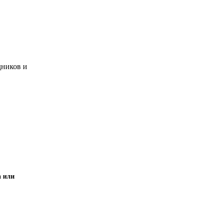
дников и
а или