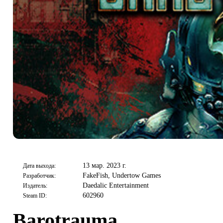
13 мар. 2023 г.
Дата выхода:
FakeFish, Undertow Games
Разработчик:
Daedalic Entertainment
Издатель:
602960
Steam ID:
Barotrauma