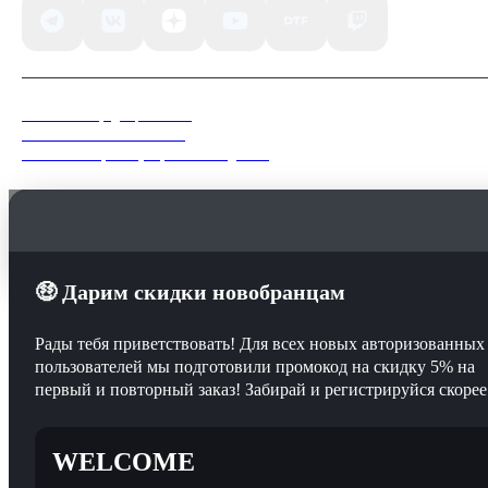
Политика конфиденциальности
Пользовательское соглашение
Согласие на обработку персональных данных
Мы используем файлы куки (Cookie), в том числе сервис вебаналитики «Яндекс.Метри
Продолжая пользоваться сайтом, вы соглашаетесь с их использованием в соответствии
Политикой конфиденциальности
.
Понятно
🤑 Дарим скидки новобранцам
Рады тебя приветствовать! Для всех новых авторизованных
пользователей мы подготовили промокод на скидку 5% на
первый и повторный заказ! Забирай и регистрируйся скорее
WELCOME