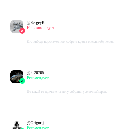
В момент написания:
0
ч.
@
SergeyK
Не рекомендует
2016-01-17 14:31:37+00
Кто-нибудь подскажет, как собрать кран в миссии обучения.
Проведено в игре:
0
ч.
В момент написания:
0
ч.
@
k-20705
Рекомендует
2015-11-25 16:59:10+00
По какой то причине на могу собрать гусеничный кран.
Проведено в игре:
0
ч.
В момент написания:
0
ч.
@
Grigorij
Рекомендует