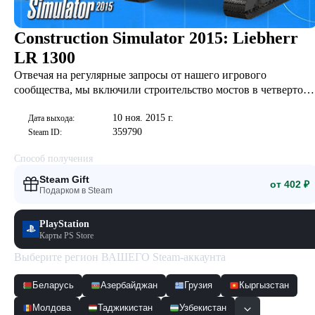
Construction Simulator 2015: Liebherr
LR 1300
Отвечая на регулярные запросы от нашего игрового
сообщества, мы включили строительство мостов в четвертое
дополнение популярного строительного симулятора
10 ноя. 2015 г.
Construction Simulator 2015. Более того, мы включили две
Дата выхода:
359790
Steam ID:
новые машины для вашего автопарка: внушительный
гусеничный кран Liebherr LR1300 и большегрузный прицеп
Способ получения
для его перевозки.
Steam Gift
от 402 ₽
Подарком в Steam
PlayStation
Карты PS Store
Выберите регион ВАШЕГО Steam-аккаунта
Беларусь
Азербайджан
Грузия
Кыргызстан
Молдова
Таджикистан
Узбекистан