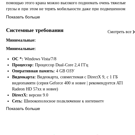
помощью этого крана можно высокого поднимать очень тяжелые
грузы и при этом не терять мобильности даже при подвешенном
грузе. Для безопасной перевозки гусеничного крана вы также
Показать больше
получите большегрузный транспортный прицеп для автомобильного
тягача MAN.
Системные требования
Смотреть все
Как только вы загрузите дополнение, дополнительный контент станет
Минимальные:
вам доступен через продавца автотехники. Учтите, что для покупки
Минимальные:
техники вам нужно иметь достаточно денег в игре.
ОС *:
Windows Vista/7/8
Для игры с друзьями в многопользовательском режиме не требуется
Процессор:
Процессор Dual-Core 2,4 ГГц
покупать это дополнение. Однако вы не сможете использовать новые
Оперативная память:
4 GB ОЗУ
машины и самостоятельно начинать новые миссии.
Видеокарта:
Видеокарта, совместимая с DirectX 9, с 1 ГБ
видеопамяти (серия Geforce 400 и новее | рекомендуется ATI
ВНИМАНИЕ!
Для использования этого расширения требуется
Radeon HD 57xx и новее)
основная игра Construction Simulator 2015!
DirectX:
версии 9.0
Сеть:
Широкополосное подключение к интернету
Место на диске:
3 GB
Показать больше
Характеристики:
Отзывы из Steam
Новые машины: Оригинальный гусеничный кран Liebherr LR1300
Рекомендуемые:
с соответствующим большегрузным транспортным прицепом
Рекомендованные: