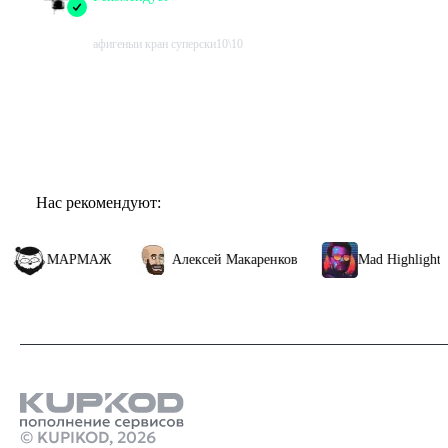
2015-11-18 11:55:42+00
афигеныи кран суперски10\10
Проведено в игре:
0
ч.
В момент написания:
0
ч.
Показать все отзывы
Нас рекомендуют:
МАРМАЖ
Алексей Макаренков
Mad Highlights
© KUPIKOD,
2026