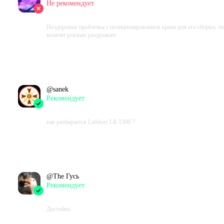
Не рекомендует
2016-05-26 04:19:19+00
Нездоровые проблемы с позиционированием крана для его сборки, эт
момент реально раздражает
Проведено в игре:
0
ч.
В момент написания:
0
ч.
@
sanek
Рекомендует
2016-05-06 13:57:59+00
как разбирается Liebherr LR 1300 ?
Проведено в игре:
0
ч.
В момент написания:
0
ч.
@
The Гусь
Рекомендует
2016-04-28 13:05:46+00
Достойно
Проведено в игре:
0
ч.