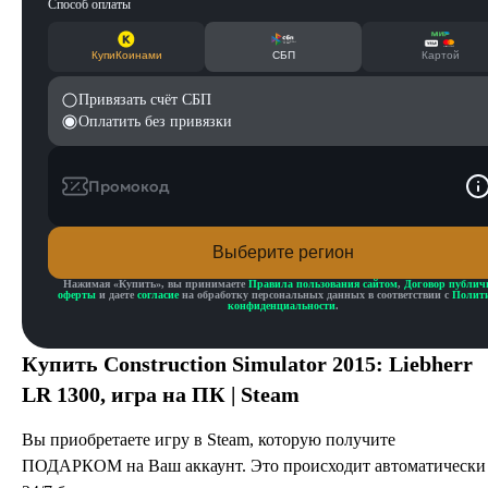
Способ оплаты
КупиКоинами
СБП
Картой
Привязать счёт СБП
Оплатить без привязки
Промокод
Выберите регион
Нажимая «
Купить
», вы принимаете
Правила пользования сайтом
,
Договор публич
оферты
и даете
согласие
на обработку персональных данных в соответствии с
Полит
конфиденциальности
.
Купить
Construction Simulator 2015: Liebherr
LR 1300
, игра на ПК | Steam
Вы приобретаете игру в Steam, которую получите
ПОДАРКОМ на Ваш аккаунт. Это происходит автоматически