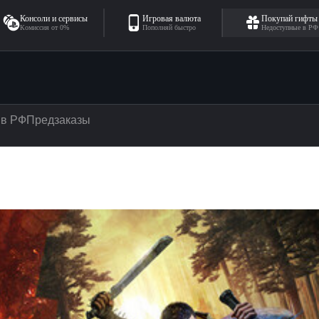
Консоли и сервисы
Игровая валюта
Покупай гифты
Комиссия от 0%
Пополняй быстро
Недоступные в РФ
 в РФ
Предзаказы