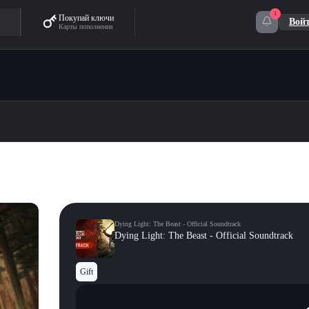
1
Покупай ключи
Вой
Карты пополнения
Dying Light: The Beast - Official Soundtrack
Dying Light: The Beast - Official Soundtrack
Gift