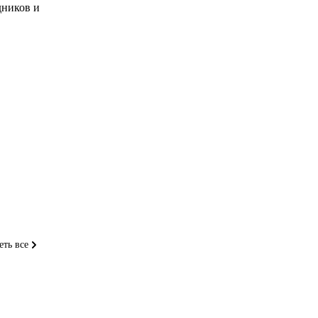
дников и
еть все