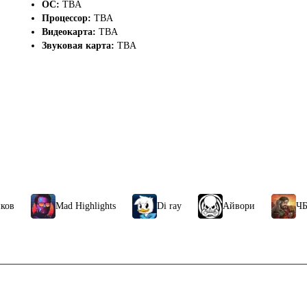
ОС:
TBA
Процессор:
TBA
Видеокарта:
TBA
Звуковая карта:
TBA
Mad Highlights
Di ray
Айвори
ЧБG
Связаться с нами