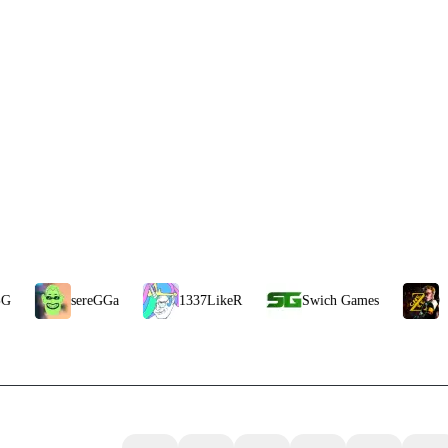
sereGGa
1337LikeR
Swich Games
CheZee