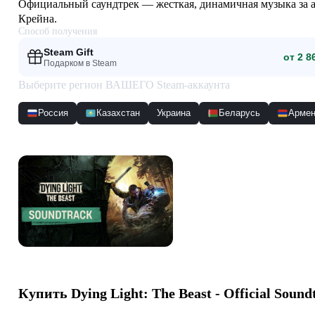
Официальный саундтрек — жесткая, динамичная музыка за а
Крейна.
Способ получения
Steam Gift
от 2 8
Подарком в Steam
Выберите регион ВАШЕГО Steam-аккаунта
Россия
Казахстан
Украина
Беларусь
Армен
Скриншоты
Купить
Dying Light: The Beast - Official Sound