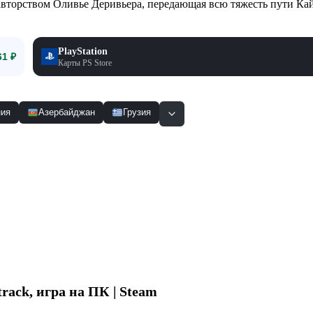
вторством Оливье Деривьера, передающая всю тяжесть пути Ка
PlayStation
61 ₽
Карты PS Store
ия
Азербайджан
Грузия
Смотр
track
, игра на ПК | Steam