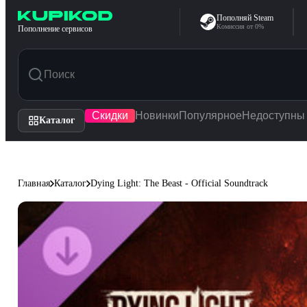
Перейти к содержимому
Пополняй Steam
Комиссия от 0%
Пополнение сервисов
Скидки
Новинки
Популярное
Недоступны
Каталог
Главная
Каталог
Dying Light: The Beast - Official Soundtrack