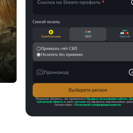
Ссылка на Steam-профиль
*
Способ оплаты
КупиКоинами
СБП
Картой
Привязать счёт СБП
Оплатить без привязки
Промокод
Выберите регион
Нажимая «
Купить
», вы принимаете
Правила пользования сайтом
,
До
публичной оферты
и даете
согласие
на обработку персональных данн
соответствии с
Политикой конфиденциальности
.