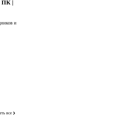
а ПК |
дников и
еть все