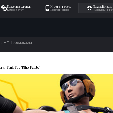
Консоли и сервисы
Игровая валюта
Покупай гифты
Комиссия от 0%
Пополняй быстро
Недоступные в РФ
 в РФ
Предзаказы
: Tank Top 'Riho Futaba'