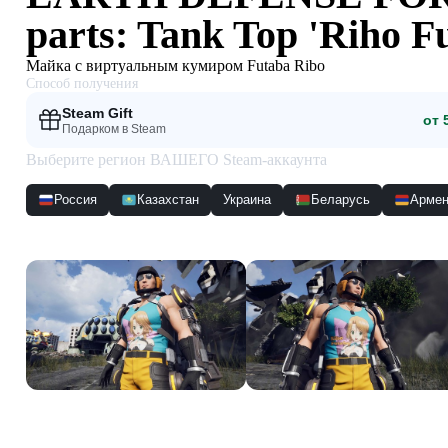
parts: Tank Top 'Riho F
Майка с виртуальным кумиром Futaba Ribo
Способ получения
Steam Gift
от 
Подарком в Steam
Выберите регион ВАШЕГО Steam-аккаунта
Россия
Казахстан
Украина
Беларусь
Армен
Скриншоты