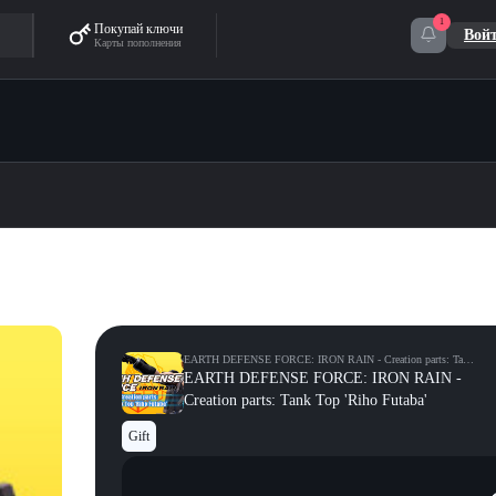
1
Покупай ключи
Вой
Карты пополнения
EARTH DEFENSE FORCE: IRON RAIN - Creation parts: Tank
Top 'Riho Futaba'
EARTH DEFENSE FORCE: IRON RAIN -
Creation parts: Tank Top 'Riho Futaba'
Gift