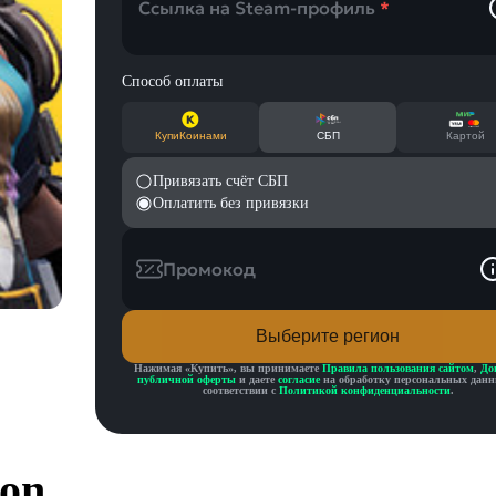
Ссылка на Steam-профиль
*
Способ оплаты
КупиКоинами
СБП
Картой
Привязать счёт СБП
Оплатить без привязки
Промокод
Выберите регион
Нажимая «
Купить
», вы принимаете
Правила пользования сайтом
,
До
публичной оферты
и даете
согласие
на обработку персональных данн
соответствии с
Политикой конфиденциальности
.
on