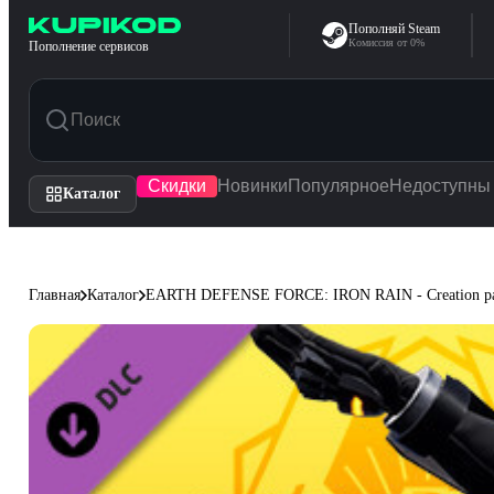
Перейти к содержимому
Пополняй Steam
Комиссия от 0%
Пополнение сервисов
Скидки
Новинки
Популярное
Недоступны
Каталог
Главная
Каталог
EARTH DEFENSE FORCE: IRON RAIN - Creation parts