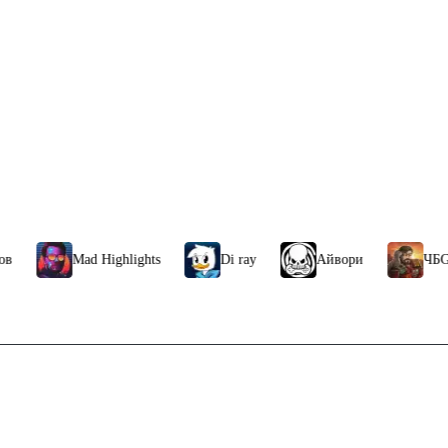
Mad Highlights
Di ray
Айвори
ЧБG
Связаться с нами
без комиссии
Поддержка клиентов