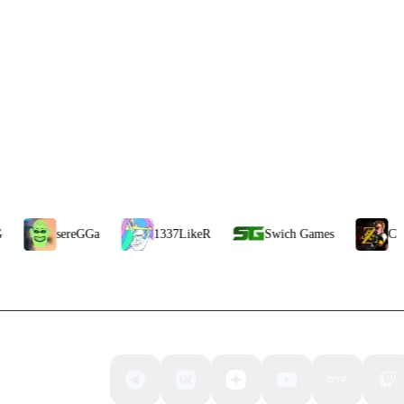
sereGGa
1337LikeR
Swich Games
CheZee