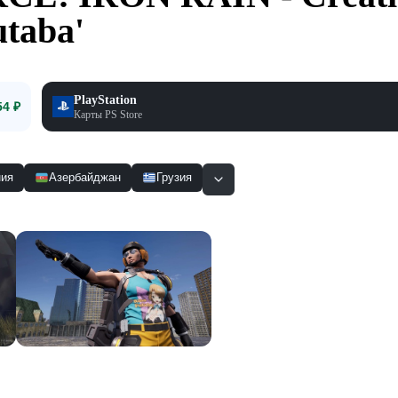
utaba'
PlayStation
54 ₽
Карты PS Store
ия
Азербайджан
Грузия
Смотр