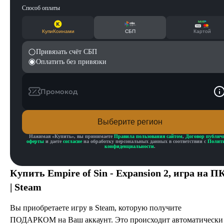
Способ оплаты
КупиКоинами
СБП
Картой
Привязать счёт СБП
Оплатить без привязки
Промокод
Выберите регион
Нажимая «
Купить
», вы принимаете
Правила пользования сайтом
,
Договор публич
оферты
и даете
согласие
на обработку персональных данных в соответствии с
Полит
конфиденциальности
.
Купить
Empire of Sin - Expansion 2
, игра на П
| Steam
Вы приобретаете игру в Steam, которую получите
ПОДАРКОМ на Ваш аккаунт. Это происходит автоматически