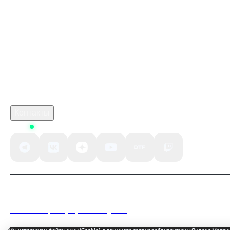
Купить карту пополнения Xbox Gift Card
марафон игра дата выхода
Промокод Free Fire Kupikod
crimson desert дата
Робуксы в Роблокс
Связаться с нами
Поддержка клиентов
B2B сотрудничество
По вопросам рекламы
Контакты
Status
Политика конфиденциальности
Пользовательское соглашение
Согласие на обработку персональных данных