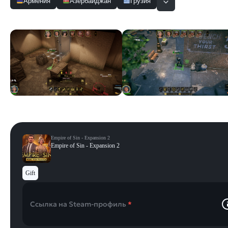
Армения
Азербайджан
Грузия
Скриншоты
Смотреть все
Empire of Sin - Expansion 2
Empire of Sin - Expansion 2
Gift
Ссылка на Steam-профиль
*