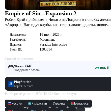
Empire of Sin - Expansion 2
Робин Крэй прибывает в Чикаго из Лондона в поисках алмаз
«Аврора». Вас ждут клубы, гангстеры-авангардисты, новое
оружие и четвероногий друг!
18 июн. 2025 г.
Дата выхода:
Moonmana
Разработчик:
Paradox Interactive
Издатель:
1303314
Steam ID:
Способ получения
Steam Gift
от 856 ₽
Подарком в Steam
PlayStation
Карты PS Store
Выберите регион ВАШЕГО Steam-аккаунта
Россия
Казахстан
Украина
Беларусь