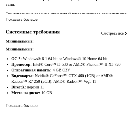
вами.
Это дополнение вводит в игру новый класс гангстеров-авангардистов
Показать больше
которые прекрасно проявляют себя в ближнем бою и на передовой —
не стесняйтесь использовать их на полную катушку. Рэкет
танцевальных клубов — основной источник дохода Робина и
Системные требования
Смотреть все
Сильвии, и они присоединят своих «подопечных» к вашей империи.
Минимальные:
Как же еще повысить шансы на успех в этой охоте? К вашей банде
присоединится преданный четвероногий друг. Он принесет вам удачу
Минимальные:
и внесет немного разнообразия в ваши начинания.
ОС *:
Windows® 8.1 64 bit or Windows® 10 Home 64 bit
Выберите себе что-нибудь из впечатляющего обновленного арсенала
Процессор:
Intel® Core™ i3-530 or AMD® Phenom™ II X3 720
мощного огнестрельного и смертоносного холодного оружия и
Оперативная память:
4 GB ОЗУ
окунитесь в 14 захватывающих заданий, в которых вам нужно будет
Видеокарта:
Nvidia® GeForce™ GTX 460 (1GB) or AMD®
проявить сообразительность и решимость. Пора завоевать улицы
Radeon™ R7 250 (2GB), AMD® Radeon™ Vega 11
Чикаго и еще на шаг приблизиться к вожделенному званию
DirectX:
версии 11
криминального авторитета.
Место на диске:
10 GB
Показать больше
Что нового:
Рекомендуемые:
Рекомендованные:
Новый босс
: Робин Крэй