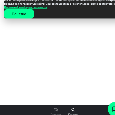
Мы используем файлы куки (Cookie), в том числе сервис вебаналитики «Яндекс.Метри
Продолжая пользоваться сайтом, вы соглашаетесь с их использованием в соответствии
Политикой конфиденциальности
.
Понятно
856
₽
Главная
Каталог