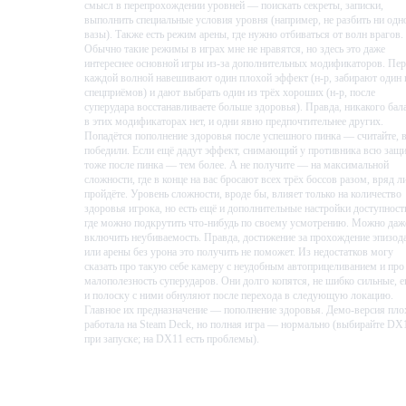
смысл в перепрохождении уровней — поискать секреты, записки,
to uncover. Fight through marketplaces, dungeons and palaces: the world's 
выполнить специальные условия уровня (например, не разбить ни одн
stage for your epic duels!
вазы). Также есть режим арены, где нужно отбиваться от волн врагов.
Обычно такие режимы в играх мне не нравятся, но здесь это даже
интереснее основной игры из-за дополнительных модификаторов. Пер
каждой волной навешивают один плохой эффект (н-р, забирают один 
спецприёмов) и дают выбрать один из трёх хороших (н-р, после
суперудара восстанавливаете больше здоровья). Правда, никакого бал
в этих модификаторах нет, и одни явно предпочтительнее других.
Попадётся пополнение здоровья после успешного пинка — считайте, 
победили. Если ещё дадут эффект, снимающий у противника всю защ
тоже после пинка — тем более. А не получите — на максимальной
сложности, где в конце на вас бросают всех трёх боссов разом, вряд л
пройдёте. Уровень сложности, вроде бы, влияет только на количество
здоровья игрока, но есть ещё и дополнительные настройки доступност
где можно подкрутить что-нибудь по своему усмотрению. Можно даж
включить неубиваемость. Правда, достижение за прохождение эпизод
или арены без урона это получить не поможет. Из недостатков могу
сказать про такую себе камеру с неудобным автоприцеливанием и про
малополезность суперударов. Они долго копятся, не шибко сильные, 
и полоску с ними обнуляют после перехода в следующую локацию.
Главное их предназначение — пополнение здоровья. Демо-версия пло
Award-winning Passion Project
работала на Steam Deck, но полная игра — нормально (выбирайте DX
при запуске; на DX11 есть проблемы).
The game was first prototyped as an award-winning and much-loved
Проведено в игре:
1103
ч.
student project. The original team has reformed and expanded as Fireplace
В момент написания:
1103
ч.
Games to increase the scope, sweep and grandeur of
En Garde!
.