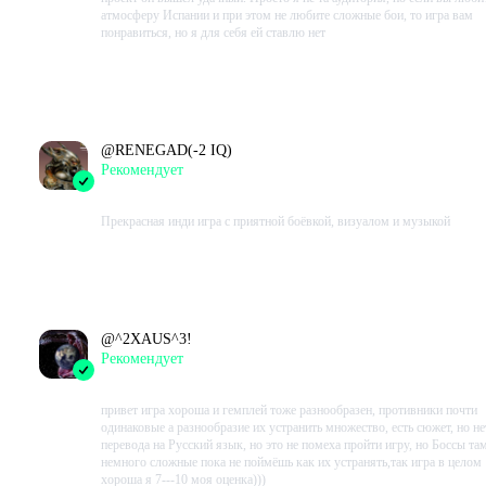
атмосферу Испании и при этом не любите сложные бои, то игра вам
понравиться, но я для себя ей ставлю нет
Проведено в игре:
79
ч.
В момент написания:
79
ч.
@
RENEGAD(-2 IQ)
Рекомендует
2023-08-17 12:53:21+00
Прекрасная инди игра с приятной боёвкой, визуалом и музыкой
Проведено в игре:
226
ч.
В момент написания:
96
ч.
@
^2XAUS^3!
Рекомендует
2023-08-17 10:44:38+00
привет игра хороша и гемплей тоже разнообразен, противники почти
одинаковые а разнообразие их устранить множество, есть сюжет, но не
перевода на Русский язык, но это не помеха пройти игру, но Боссы та
немного сложные пока не поймёшь как их устранять,так игра в целом
хороша я 7---10 моя оценка)))