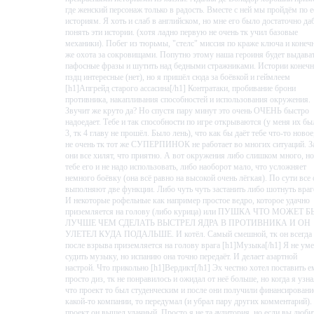
где женский персонаж только в радость. Вместе с ней мы пройдём по е
историям. Я хоть и слаб в английском, но мне его было достаточно да
понять эти истории. (хотя ладно первую не очень тк учил базовые
механики). Побег из тюрьмы, "стелс" миссия по краже ключа и конеч
же охота за сокровищами. Попутно этому наша героиня будет выдава
пафосные фразы и шутить над бедными стражниками. Истории конеч
пздц интересные (нет), но я пришёл сюда за боёвкой и геймлеем
[h1]Апгрейд старого ассасина[/h1] Контратаки, пробивание брони
противника, накапливания способностей и использования окружения.
Звучит же круто да? Но спустя пару минут это очень ОЧЕНЬ быстро
надоедает. Тебе и так способности по игре открываются (у меня их бы
3, тк 4 главу не прошёл. Было лень), что как бы даёт тебе что-то новое
не очень тк тот же СУПЕРПИНОК не работает во многих ситуаций. З
они все хилят, что приятно. А вот окружения либо слишком много, но
тебе его и не надо использовать, либо наоборот мало, что усложняет
немного боёвку (она всё равно на высокой очень лёгкая). По сути все
выполняют две функции. Либо чуть чуть застанить либо шотнуть враг
И некоторые рофельные как например простое ведро, которое удачно
приземляется на голову (либо курица) или ПУШКА ЧТО МОЖЕТ 
ЛУЧШЕ ЧЕМ СДЕЛАТЬ ВЫСТРЕЛ ЯДРА В ПРОТИВНИКА И ОН
УЛЕТЕЛ КУДА ПОДАЛЬШЕ. И котёл. Самый смешной, тк он всегда
после взрыва приземляется на голову врага [h1]Музыка[/h1] Я не ум
судить музыку, но испанию она точно передаёт. И делает азартной
настрой. Что прикольно [h1]Вердикт[/h1] Эх честно хотел поставить е
просто диз, тк не понравилось и ожидал от неё больше, но когда я узна
что проект то был студенческим и после они получили финансировани
какой-то компании, то передумал (и убрал пару других комментарий).
проект он вышел удачный. Просто я не та аудитория, но если вы люби