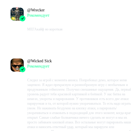
@
Wrecker
Рекомендует
2023-08-26 11:34:03+00
МЕГАкайф но короткая
Проведено в игре:
326
ч.
В момент написания:
226
ч.
@
Wicked Sick
Рекомендует
2023-08-20 11:45:53+00
Следил за игрой с момента анонса. Попробовал демо, которое меня
зацепило. Я ждал прекрасную и разнообразную игру с необычным и
продуманным геймплеем. Получил смешанные ощущения. Да, первы
уровень радует тебя красивой картинкой и боёвкой. У нас битва на
шпагах, увороты и парирования. У противников есть всего две атаки:
парируемая и та, от которой нужно уворачиваться. То есть надо играть
умом. Не нажимать бездумно на кнопку атаки, а парировать/
уворачиваться и атаковать в подходящий для этого момент, когда враг
открыт. Самые слабые болванчики ничего сделать не могут и мы их
просто забиваем кнопкой атаки. Все остальные могут парировать наш
атаки и наносить ответный удар, который мы парируем или