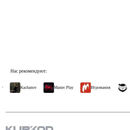
Проведено в игре:
254
ч.
В момент написания:
254
ч.
Показать ещё
Показать все отзывы
Нас рекомендуют:
Kachanov
Master Play
Игромания
МАРМ