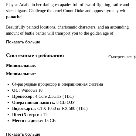
Play as Adalia in her daring escapades full of sword-fighting, satire and
shenanigans. Challenge the cruel Count-Duke and oppose tyranny with
panache
!
Beautifully painted locations, charismatic characters, and an astounding
amount of battle banter will transport you to the golden age of
swashbuckling comedy
!
Показать больше
So, sharpen your sword, grab your boots and hat, and embark on a
Системные требования
hilarious, action-packed spectacle!
Смотреть все
Минимальные:
Минимальные:
64-разрядные процессор и операционная система
ОС:
Windows 10
Процессор:
4 Core 2.5GHz (TBC)
Оперативная память:
8 GB ОЗУ
Видеокарта:
GTX 1050 or RX 580 (TBC)
DirectX:
версии 11
Место на диске:
15 GB
Показать больше