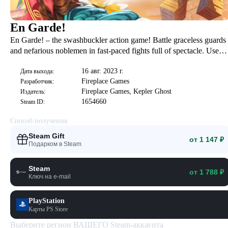
En Garde!
En Garde! – the swashbuckler action game! Battle graceless guards
and nefarious noblemen in fast-paced fights full of spectacle. Use
the environment, your wit and your blade to teach them all a lesson!
16 авг. 2023 г.
Дата выхода:
Fireplace Games
Разработчик:
Fireplace Games, Kepler Ghost
Издатель:
1654660
Steam ID:
Способ получения
Steam Gift
от 1 147 ₽
Подарком в Steam
Steam
от 1 788 ₽
Ключ на e-mail
PlayStation
Карты PS Store
Выберите регион ВАШЕГО Steam-аккаунта