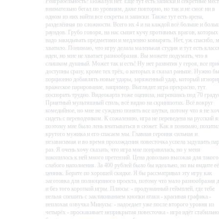
Реиграбельность? Пожалуй нет. Ещё тут есть записки и секретные мест
внимательно бегал по уровням, даже повторно, но так и не смог ни в
одном из них найти все секреты и записки. Также тут есть арена,
разделённая по сложности. Всего их 4 и на каждой всё больше и боль
раундов. Грубо говоря, на нас сыпят кучу противных врагов, которых
надо закидывать предметами и медленно ковырять. Нет, уж спасибо, 
хватило. Понимаю, что игру делала маленькая студия и тут есть клас
идеи, но мне не хватает разнообразия. Вы можете подумать, что я
слишком душный. Может так и есть! Ну нет развития у героя, все пр
доступны сразу, кроме тех трёх, о которых я сказал раньше. Нужно б
порционно добавлять новые удары, заряженный удар, который игнори
вражеское парирование, например. Выглядит игра прекрасно, тут
поспорить трудно. Видеокарта тоже оценила, нагревшись под 70 граду
Приятный мультяшный стиль, всё видно на скриншотах. Всё вокруг
комедийное, но мне не суждено понять все шутки, потому что я не хо
сидеть с переводчиком. К сожалению, игра не переведена на русский я
поэтому мне было лень вчитываться в сюжет. Как я понимаю, похити
крутого мужика и его спасаем мы. Главная героиня сильная и
независимая и во время прохождения повесточка успела задушить па
раз. Я очень хочу сказать, что игра мне понравилась, но у меня
накопилось к ней много претензий. Цена довольно высокая для такого
слабого наполнения. За 400 рублей было бы идеально, но вы видите её
ценник. Берите по хорошей скидке. Я бы рассматривал эту игру как
заготовка для полноценного проекта, потому что мало разнообразия 
и без того короткой игры. Плюсы: - продуманный геймплей, где тебе
нельзя спешить с закликиванием кнопки атаки - красивая графика -
неплохая озвучка Минусы: - надоедает уже после второго уровня из
четырёх - проскакивает неприкрытая повесточка - игра идёт стабильно