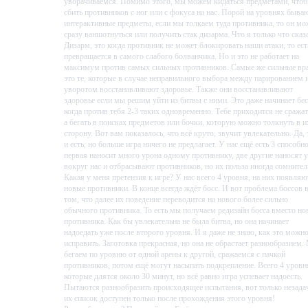
уворачиваемся. Помимо этого, мы можем кидаться предметами, что
сбить противников с ног или с фокуса на нас. Порой на уровнях быва
интерактивные предметы, если мы толкаем туда противника, то он мо
сразу ваншотнуться или получить стак дизарма. Что я только что сказ
Дизарм, это когда противник не может блокировать наши атаки, то ест
превращается в самого слабого болванчика. Но и это не работает на
максимум против самых сильных противников. Самые же сильные вра
это те, которые в случае неправильного выбора между парированием 
уворотом восстанавливают здоровье. Также они восстанавливают
здоровье если мы решим уйти из битвы с ними. Это даже начинает бес
когда против тебя 2-3 таких одновременно. Тебе приходится не сражат
а бегать в поисках предметов или бочки, которую можно толкнуть в и
сторону. Вот вам показалось, что всё круто, звучит увлекательно. Да, 
и есть, но больше игра ничего не предлагает. У нас ещё есть 3 способно
первая наносит много урона одному противнику, две другие наносят 
вокруг нас и отбрасывают противников, но их польза иногда сомнител
Какая у меня претензия к игре? У нас всего 4 уровня, на них появляю
новые противники. В конце всегда ждёт босс. И вот проблема боссов 
том, что далее их поведение переводится на нового более сильно
обычного противника. То есть мы получаем редизайн босса вместо но
противника. Как бы увлекательна не была битва, но она начинает
надоедать уже после второго уровня. И я даже не знаю, как это можн
исправить. Заготовка прекрасная, но она не обрастает разнообразием
бегаем по уровню от одной арены к другой, сражаемся с пачкой
противников, потом ещё могут насыпать подкрепление. Всего 4 уровн
которые длятся около 30 минут, но всё равно игра успевает надоесть.
Пытаются разнообразить происходящее испытания, вот только незада
их список доступен только после прохождения этого уровня!