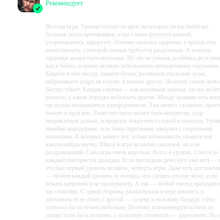
Рекомендует
2023-09-02 07:40:07+00
Весёлая игра. Уровни состоят из арен, на которых на вас выбегает
большая толпа противников, и вы с ними фехтуете шпагой,
уворачиваетесь, парируете. Помимо полоски здоровья, у врагов есть
выносливость, с которой сначала требуется разделаться. А полосок
здоровья может быть несколько. Но это не унылая долбёжка двух кно
как в Sekiro, и нужно активно использовать интерактивное окружение.
Кидаете в них посуду, пинаете бочки, разливаете скользкие лужи,
набрасываете ведро на голову, и многое другое. На месте стоять нель
быстро убьют. Каждая схватка — как маленькая задачка, где вы на бе
решаете, в каком порядке побеждать врагов. Между аренами есть мест
где нужно позаниматься платформингом. Там ничего сложного, прост
бежите и прыгаете. Разве что часто может быть непонятно, куда
направляться дальше, и придётся покрутить головой и поискать. Уров
линейно-коридорные, есть лишь спрятанные закоулки с секретными
Theatrical Characters
комнатами. В которых ничего нет, только возможность увидеть ещё
какую-нибудь шутку. Юмор в игре не шибко смешной, но и не
раздражающий. Сама игра очень короткая. Всего 4 уровня, 3 босса (и
A flamboyant cast dazzles the screen! Adalia and her rivals react to each of
каждый повторяется дважды). Если проходили демо (его уже нет) — 
your actions, exchanging witty one-liners during the flow of the fight.
это был первый уровень целиком, четверть игры. Даже есть достижен
— пройти каждый уровень за полчаса, что сделать вполне легко, если
бежать напрямик и не проигрывать. А так — любой эпизод проходитс
час спокойно. С одной стороны, разнообразия в игре немного, и
Story Episodes
затягивать её не стоит, с другой — за цену в половину балдурс гейта
хотелось бы получить побольше. Поэтому порекомендую купить по
Discover the tales of Adalia, with unique challenges to complete and secrets
скидке хотя бы в полцены, а за полную стоимость — дороговато. Но е