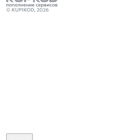
© KUPIKOD,
2026
Продукты
пополнить кошелек стим рублями
Ps store turkey купить подписку
Стим Россия
Купить игры Стим
Донат в Honkai: Star Rail
Купить игру ключом
Купить ключ Styx: Master of Shadows Steam GL
marathon игра
монстер хантер сториес 3
crimson desert когда выйдет
Робуксы в Роблокс
Связаться с нами
Поддержка клиентов
B2B сотрудничество
По вопросам рекламы
Контакты