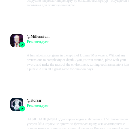
бездушно нагревает видеокарту до больших температур - ощущается 
заготовка для полноценной игры
Проведено в игре:
223
ч.
В момент написания:
223
ч.
@
Millennium
Рекомендует
2023-08-20 00:08:06+00
A fun, albeit short game in the spirit of Dumas' Musketeers. Without any
pretensions to complexity or depth - you just run around, plow with your
sword and make the most of the environment, turning each arena into a kin
a puzzle. All in all a great game for one-two days.
Проведено в игре:
404
ч.
В момент написания:
404
ч.
@
Korsar
Рекомендует
2023-08-19 04:14:32+00
[h1]ИСПАНЦЫ![/h1] Дело происходит в Испании в 17-18 веке точно 
уверен. Мы играем не просто за фехтовальщицу, а за авантюриста с
прекрасными историями из жизни. Адалия де Воладор хороший прим