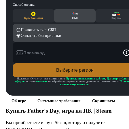
Способ оплаты
КупиКоинами
СБП
Картой
Привязать счёт СБП
Оплатить без привязки
Промокод
Выберите регион
Нажимая «
Купить
», вы принимаете
Правила пользования сайтом
,
Договор публич
оферты
и даете
согласие
на обработку персональных данных в соответствии с
Полит
конфиденциальности
.
Об игре
Системные требования
Скриншоты
Купить
Father's Day
, игра на ПК | Steam
Вы приобретаете игру в Steam, которую получите