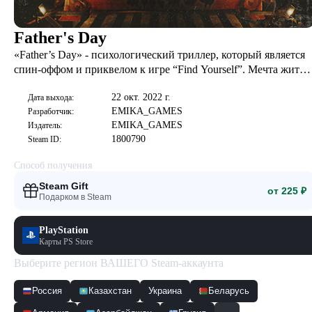
Father's Day
«Father’s Day» - психологический триллер, который является
спин-оффом и приквелом к игре “Find Yourself”. Мечта жить
долго и счастливо разрушилась, после того, как Фил потерял
22 окт. 2022 г.
жену и сына. Одержимый желанием их вернуть он
Дата выхода:
EMIKA_GAMES
Разработчик:
разрабатывает план.
EMIKA_GAMES
Издатель:
1800790
Steam ID:
Способ получения
Steam Gift
от 225 ₽
Подарком в Steam
PlayStation
Карты PS Store
Выберите регион ВАШЕГО Steam-аккаунта
Россия
Казахстан
Украина
Беларусь