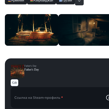
Армения
Азербайджан
Грузия
Скриншоты
Смотреть все
Father's Day
Father's Day
Gift
Ссылка на Steam-профиль
*