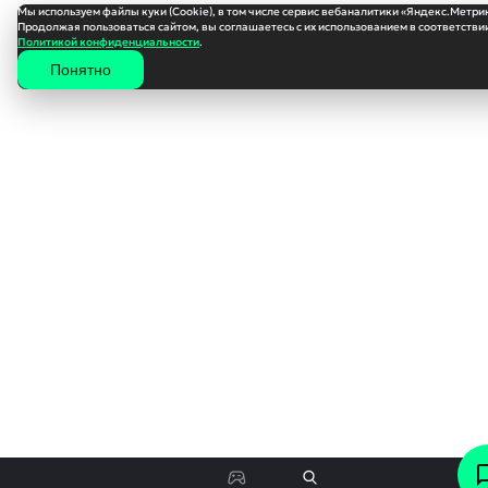
Мы используем файлы куки (Cookie), в том числе сервис вебаналитики «Яндекс.Метри
Продолжая пользоваться сайтом, вы соглашаетесь с их использованием в соответствии
Политикой конфиденциальности
.
Понятно
Особенности игры:
- Игра не подходит тем, кто ищет динамичный хоррор;
- Основной жанр игры - «Симулятор ходьбы»;
- Присутствуют элементы «Survival Horror» только в одном акте игры;
- Геймплей приближен к реализму;
- Повествование разворачивается через записи и действия игрока;
- Игрок управляет тремя разными персонажами со своей линией
повествования, которая сводится к одному финалу;
- Не спешите, при изучении локаций, там могут быть спрятаны
секреты и сюжетные записки;
- Звуковое сопровождение, еще больше погрузит вас в мир «Father’s