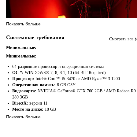
Показать больше
Системные требования
Смотреть все
Минимальные:
Минимальные:
64-разрядные процессор и операционная система
ОС *:
WINDOWS® 7, 8, 8.1, 10 (64-BIT Required)
Процессор:
Intel® Core™ i5-3470 or AMD Ryzen™ 3 1200
Оперативная память:
8 GB ОЗУ
Видеокарта:
NVIDIA® GeForce® GTX 760 2GB / AMD Radeon R9
ПРЕДУПРЕЖДЕНИЕ:
280 3GB
DirectX:
версии 11
Место на диске:
18 GB
Возможны эпилептические припадки, связанные с повышенной
Показать больше
чувствительностью к свету. Некоторые люди могут испытывать
Рекомендуемые:
судороги при воздействии вспышек света и мигающих изображений,
которые появляются в видеоиграх. Люди, которые ранее не
Рекомендованные: