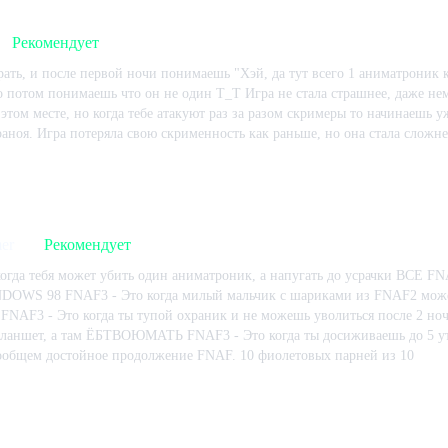
 - от большинства можно "откупиться" просто переключившись на другую
 BB, Mangle и Чикой. На это у вас будет около секунды. Есть также фант
Рекомендует
ндомно в офисе. Не забудьте и про фантома Золотого Фредди! Он любит 
ред вашим офисом. Помните технику защиты от него в предыдущих частя
ать, и после первой ночи понимаешь "Хэй, да тут всего 1 аниматроник к
ми/планшетом с перезагрузками. Была замечена ещё и Марионетка, котора
 потом понимаешь что он не один Т_Т Игра не стала страшнее, даже не
, когда на меня в первые разы нападали BB и Фредди Золотой, я очень не
этом месте, но когда тебе атакуют раз за разом скримеры то начинаешь у
том.[/spoiler] Скажу сразу, что первая ночь здесь, в отличие от предыду
раноя. Игра потеряла свою скрименность как раньше, но она стала сложне
ая и часы в ней идут довольно быстро, быстрее, чем должно быть. Враго
 игре:
336
ч.
В момент написания:
327
ч.
м в спокойной обстановке. Начиная со второй - уже шутки в сторону, н
шёл первые три ночи чуть ли не на одном дыхании, просто потому что я 
 Видимо, на то была воля рандома. Кстати, о рандоме - на 5-ой ночи ест
в нескольких комнатах все 6 часов, так и шанс увидеть его в 12 AM за с
и к игре и подаётся небольшими кусочками после каждой пройденной ноч
er
Рекомендует
Guy? Да. Прямым образом. Есть ли тут Phone Guy? Да, но точно сказать 
огда тебя может убить один аниматроник, а напугать до усрачки ВСЕ FN
 типа "Меня сейчас нет дома, оставьте своё сообщение после сигнала".
DOWS 98 FNAF3 - Это когда милый мальчик с шариками из FNAF2 може
вишки иногда бывает полезно.
FNAF3 - Это когда ты тупой охраник и не можешь уволиться после 2 ноч
ланшет, а там ЁБТВОЮМАТЬ FNAF3 - Это когда ты досиживаешь до 5 утра
ообщем достойное продолжение FNAF. 10 фиолетовых парней из 10
 игре:
163
ч.
В момент написания:
161
ч.