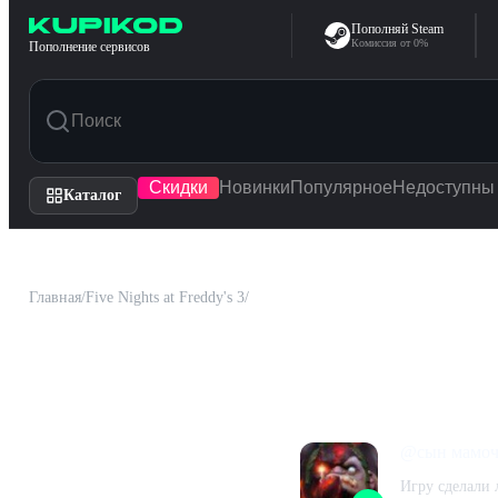
Перейти к содержимому
Пополняй Steam
Комиссия от 0%
Пополнение сервисов
Скидки
Новинки
Популярное
Недоступны
Каталог
Главная
/
Five Nights at Freddy's 3
/
Отзывы
Five Nights at Freddy's 
1k
@
сын мамо
Всего
Игру сделали 