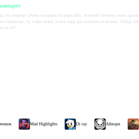
комендует
да это шедевр! Очень понравился редизайн, зеленый оттенок очень крас
не страшные, ну а мне норм, я уже пару раз наложил в штаны. Пойду зап
и из 10!
 игре:
98
ч.
В момент написания:
75
ч.
Показать ещё
Mad Highlights
Di ray
Айвори
ЧБG