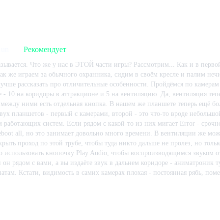
 игре:
175
ч.
В момент написания:
167
ч.
Kun
Рекомендует
зывается. Что же у нас в ЭТОЙ части игры? Рассмотрим... Как и в первой,
так же играем за обычного охранника, сидим в своём кресле и палим нечи
 лучше рассказать про отличительные особенности. Пройдёмся по камерам 
е - 10 на коридоры в аттракционе и 5 на вентиляцию. Да, вентиляция теп
между ними есть отдельная кнопка. В нашем же планшете теперь ещё бо
двух планшетов - первый с камерами, второй - это что-то вроде небольш
 работающих систем. Если рядом с какой-то из них мигает Error - сроч
eboot all, но это занимает довольно много времени. В вентиляции же мож
крыть проход по этой трубе, чтобы туда никто дальше не пролез, но толь
 использовать кнопочку Play Audio, чтобы воспроизводящимся звуком о
ли он рядом с вами, а вы издаёте звук в дальнем коридоре - аниматроник т
атам. Кстати, видимость в самих камерах плохая - постоянная рябь, поме
рмально, что происходит в коридорах. Теперь о самих аниматрониках. Во
редставляет из себя некоторое смешение Бонни с Чикой и/или Золотым Ф
 игре:
295
ч.
В момент написания:
231
ч.
ость в игре. Остальные - что-то вроде призраков, фантомов, которые не
ют вентиляцию и, в некоторых случаях, аудио. Перед их появлением вы у