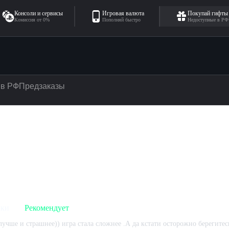
Консоли и сервисы
Игровая валюта
Покупай гифты
Комиссия от 0%
Пополняй быстро
Недоступные в РФ
 в РФ
Предзаказы
3
— отзывы
чки
Рекомендует
лучше и страшнее)) игра стала сложнее .А да кстати осторожно берегите