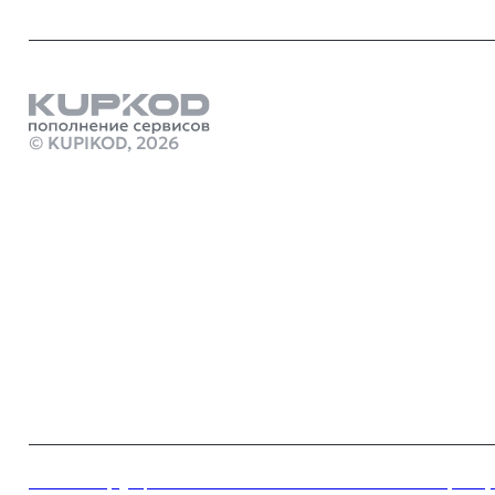
Продукты
как переводи
© KUPIKOD,
2026
Как пополнит
Стим Россия
Купить игры
Супер Сус д
Купить игру
Купить карт
Gift Card
marathon игр
Промокод Gen
crimson deser
Робуксы в Р
Политика конфиденциальности
Пользовательское соглашение
Согласие на обработк