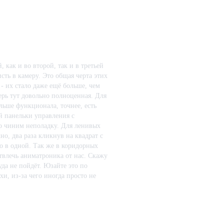
2015-03-05 07:01:
 как и во второй, так и в третьей
сть в камеру. Это общая черта этих
- их стало даже ещё больше, чем
ерь тут довольно полноценная. Для
льше функционала, точнее, есть
ой панельки управления с
но чиним неполадку. Для ленивых
но, два раза кликнув на квадрат с
ко в одной. Так же в коридорных
твлечь аниматроника от нас. Скажу
уда не пойдёт. Юзайте это по
хи, из-за чего иногда просто не
обще, фактически, аниматроник тут
редди. Он-то и представляет
 убивают, но здорово осложняют нам
видите их на камерах, и это самая