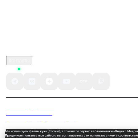
сколько будет стоить игра марафон
monster hunter stories 3 скачать
игра кримсон дезерт
Робуксы в Роблокс
Связаться с нами
Поддержка клиентов
B2B сотрудничество
По вопросам рекламы
Контакты
Status
Политика конфиденциальности
Пользовательское соглашение
Согласие на обработку персональных данных
Мы используем файлы куки (Cookie), в том числе сервис вебаналитики «Яндекс.Метри
Продолжая пользоваться сайтом, вы соглашаетесь с их использованием в соответствии