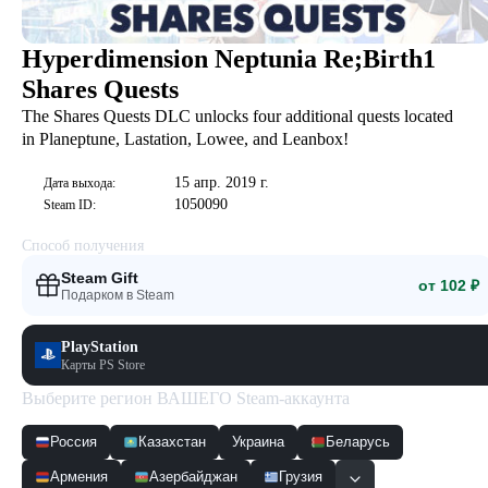
Hyperdimension Neptunia Re;Birth1
Shares Quests
The Shares Quests DLC unlocks four additional quests located
in Planeptune, Lastation, Lowee, and Leanbox!
15 апр. 2019 г.
Дата выхода:
1050090
Steam ID:
Способ получения
Steam Gift
от 102 ₽
Подарком в Steam
PlayStation
Карты PS Store
Выберите регион ВАШЕГО Steam-аккаунта
Россия
Казахстан
Украина
Беларусь
Армения
Азербайджан
Грузия