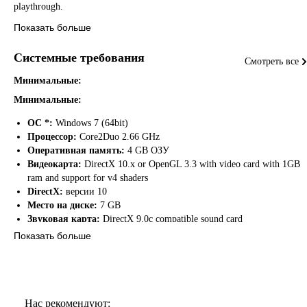
playthrough.
Показать больше
Системные требования
Смотреть все
Минимальные:
Минимальные:
ОС *:
Windows 7 (64bit)
Процессор:
Core2Duo 2.66 GHz
Оперативная память:
4 GB ОЗУ
Видеокарта:
DirectX 10.x or OpenGL 3.3 with video card with 1GB
ram and support for v4 shaders
DirectX:
версии 10
Место на диске:
7 GB
Звуковая карта:
DirectX 9.0c compatible sound card
Дополнительно:
May not work properly with Windows 7 and 8
Показать больше
(32bit) version. On-board graphics card are not recommend. Highly
recommend to have an independent graphics card.
Рекомендуемые:
Нас рекомендуют: