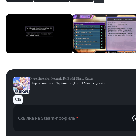
Скриншоты
Смотреть все
Hyperdimension Neptunia Re;Birth1 Shares Quests
Hyperdimension Neptunia Re;Birth1 Shares Quests
Gift
Ссылка на Steam-профиль
*