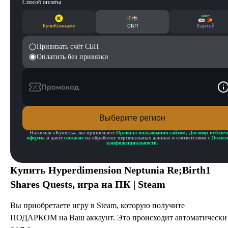
Способ оплаты
КупиКоинами
СБП
Картой
Привязать счёт СБП
Оплатить без привязки
Промокод
Выберите регион
Нажимая «
Купить
», вы принимаете
Правила пользования сайтом
,
Договор публич
оферты
и даете
согласие
на обработку персональных данных в соответствии с
Полит
конфиденциальности
.
Купить
Hyperdimension Neptunia Re;Birth1
Shares Quests
, игра на ПК | Steam
Вы приобретаете игру в Steam, которую получите
ПОДАРКОМ на Ваш аккаунт. Это происходит автоматически