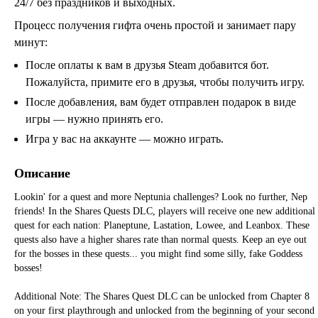
24/7 без праздников и выходных.
Процесс получения гифта очень простой и занимает пару
минут:
После оплаты к вам в друзья Steam добавится бот.
Пожалуйста, примите его в друзья, чтобы получить игру.
После добавления, вам будет отправлен подарок в виде
игры — нужно принять его.
Игра у вас на аккаунте — можно играть.
Описание
Lookin' for a quest and more Neptunia challenges? Look no further, Nep
friends! In the Shares Quests DLC, players will receive one new additional
quest for each nation: Planeptune, Lastation, Lowee, and Leanbox. These
quests also have a higher shares rate than normal quests. Keep an eye out
for the bosses in these quests... you might find some silly, fake Goddess
bosses!
Additional Note: The Shares Quest DLC can be unlocked from Chapter 8
on your first playthrough and unlocked from the beginning of your second