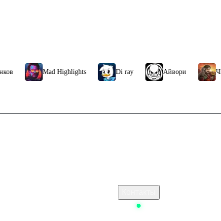
Mad Highlights
Di ray
Айвори
ЧБG
Связаться с нами
лнение баланса стим
Поддержка клиентов
s купить
B2B сотрудничество
По вопросам рекламы
 Стим
Контакты
onheir
Status
 ключом