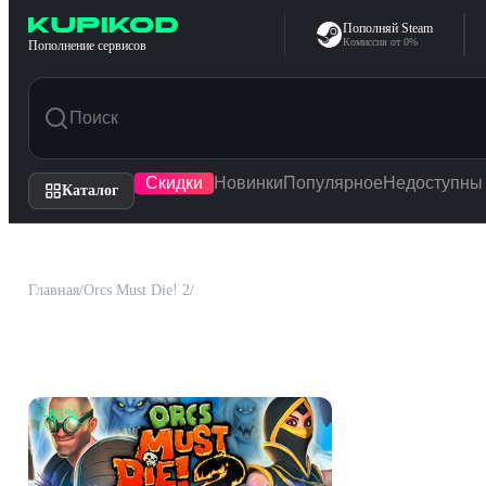
Перейти к содержимому
Пополняй Steam
Комиссия от 0%
Пополнение сервисов
Скидки
Новинки
Популярное
Недоступны
Каталог
Главная
/
Orcs Must Die! 2
/
DLC
DLC для
Orcs Must Die
-
85
%
Orcs Must Die
402
₽