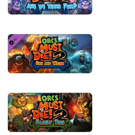
60
₽
Orcs Must Die
402
₽
Orcs Must Die
402
₽