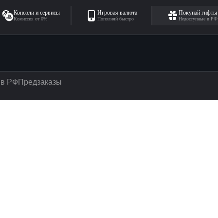
Консоли и сервисы
Игровая валюта
Покупай гифты
Комиссия от 0%
Пополняй быстро
Недоступные в РФ
 в РФ
Предзаказы
! 2
! 2 - Are We There Yeti?