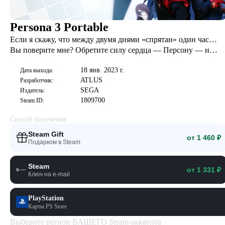
Persona 3 Portable
Если я скажу, что между двумя днями «спрятан» один час…
Вы поверите мне? Обретите силу сердца — Персону — и
узнайте трагическую правду о Тёмном часе.
18 янв. 2023 г.
Дата выхода:
ATLUS
Разработчик:
SEGA
Издатель:
1809700
Steam ID:
Способ получения
Steam Gift
от 1 460 ₽
Подарком в Steam
Steam
от 1 331 ₽
Ключ на e-mail
PlayStation
Карты PS Store
Выберите регион ВАШЕГО Steam-аккаунта