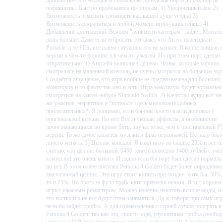
пофикшены. Быстро пробежимся по плюсам. 1) Увеличенный фпс 2)
Возможность изменять сложность как вашей душе угодно 3)
Возможность сохраняться в любой момент игры (квик сейвы) 4)
Добавление достижений. Всяким "ачивмент-хантерам" зайдёт. Минусо
разы больше. Даже если отбросить тот факт, что Атлус переиздали
Portable, а не FES, всё равно ситуацию это не меняет. В конце концов, 
версии в чём-то хороши, а в чём-то ужасны. Но при этом порт сделан
отвратительно: 1) Апскейл выполнен дёшево. Фоны, которые хорошо
смотрелись на маленькой консоли, не очень смотрятся на большом экр
Создаётся ощущение, что игра вообще не предназначена для больших
мониторов и по факту так оно и есть. Игра максимум будет нормальн
смотреться на каком-нибудь Nintendo Switch. 2) Качество аудио всё та
же ужасное, мерзотное и *вставьте здесь миллион подобных
прилагательных*. Я понимаю, если бы они просто взяли дорожки с
оригинальной версии. Но нет. Все звуковые эффекты, в особенности
проигрывающиеся во время битв, звучат хуже, чем в оригинальной P
версии. То же самое касается музыки и фраз персонажей. Не надо был
ничего менять. 3) Ценник конский. Я взял игру по скидке 25% и всё е
считаю, что ценник большой. 6400 тенге (примерно 1400 рублей с учё
комиссии) это очень много. И ладно если бы порт был сделан нормаль
С этой силой герой отправится на поиски правды о Тёмном часе и
но нет. В этом плане покупка Persona 4 Golden будет более оправданно
аналогичный ценник. Эту игру стоит купить при скидке, хотя бы, 50%,
бросит вызов судьбе.
то и 75%. Но брать за фулл прайс категорически нельзя. Итог: хороша
игра с ужасным ремастером. Можно конечно накатить всякие моды, н
Особенности:
это костыли и не все будут этим заниматься. Да и, говоря про саму игр
не всем зайдёт тройка. А для ознакомления с серией лучше поиграть в
откройте игру заново: Persona 3 Portable предлагает
Persona 4 Golden, так как это, своего рода, улучшенная тройка (вообщ
начинал с P3P, но у меня просто не было выбора ага))) А вообще луч