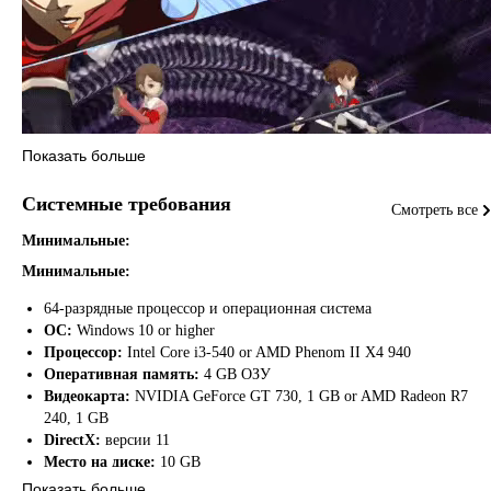
Показать больше
Системные требования
Смотреть все
Минимальные:
Минимальные:
64-разрядные процессор и операционная система
Откройте знаменитую классическую ролевую игру, которая навсегда
ОС:
Windows 10 or higher
изменила серию Persona. Persona 3 Portable — усовершенствованная
Процессор:
Intel Core i3-540 or AMD Phenom II X4 940
версия хита для современных платформ.
Оперативная память:
4 GB ОЗУ
Видеокарта:
NVIDIA GeForce GT 730, 1 GB or AMD Radeon R7
240, 1 GB
DirectX:
версии 11
Место на диске:
10 GB
Дополнительно:
Low 720p @ 60 FPS. Microsoft no longer supports
Показать больше