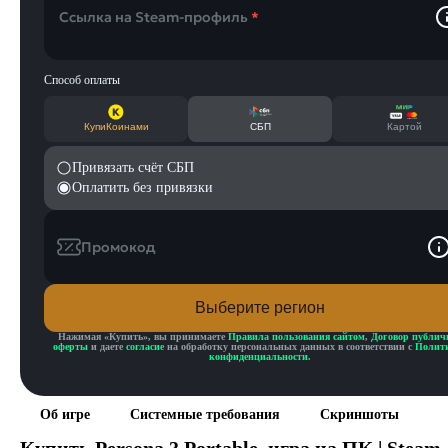
Ссылка на Steam-профиль
*
Способ оплаты
КупиКоинами
СБП
Картой
Привязать счёт СБП
Оплатить без привязки
Промокод
Выберите регион
Нажимая «
Купить
», вы принимаете
Правила пользования сайтом
,
Договор публич
оферты
и даете
согласие
на обработку персональных данных в соответствии с
Полит
конфиденциальности
.
Об игре
Системные требования
Скриншоты
Купить
Persona 3 Portable
, игра на ПК | Steam