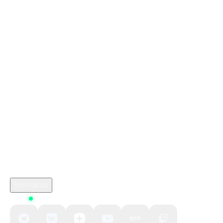
лучший сайт для пополнения стим в россии
Как пополнить кошелек ps store турция
Стим Россия
Купить игры Стим
Донат в Garena Free Fire
Купить игру ключом
Купить ключом Элит Дэнджерес Одиссей в Стим
marathon игра дата выхода
Промокод Roblox Kupikod
crimson desert
Робуксы в Роблокс
Связаться с нами
Поддержка клиентов
B2B сотрудничество
По вопросам рекламы
Контакты
Status