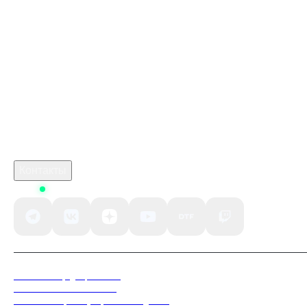
Купить игру ключом
Купить ключ Battlefield 1 Origin GL
марафон игра 2026
monster hunter stories 3 cheat
crimson desert steam
Робуксы в Роблокс
Связаться с нами
Поддержка клиентов
B2B сотрудничество
По вопросам рекламы
Контакты
Status
Политика конфиденциальности
Пользовательское соглашение
Согласие на обработку персональных данных