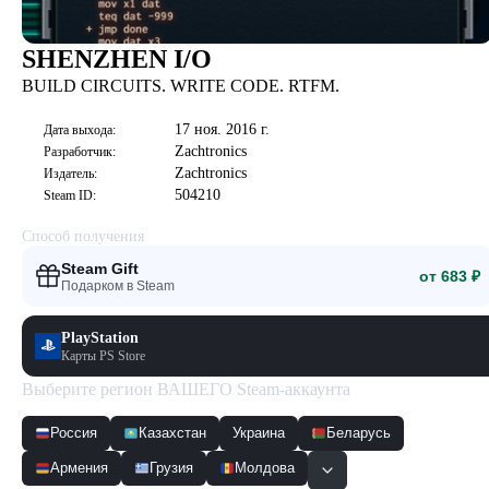
SHENZHEN I/O
BUILD CIRCUITS. WRITE CODE. RTFM.
17 ноя. 2016 г.
Дата выхода:
Zachtronics
Разработчик:
Zachtronics
Издатель:
504210
Steam ID:
Способ получения
Steam Gift
от 683 ₽
Подарком в Steam
PlayStation
Карты PS Store
Выберите регион ВАШЕГО Steam-аккаунта
Россия
Казахстан
Украина
Беларусь
Армения
Грузия
Молдова