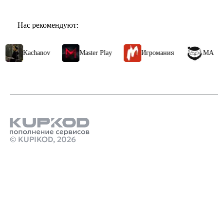
Нас рекомендуют:
Kachanov
Master Play
Игромания
МАРМА
© KUPIKOD,
2026
Продукты
скинуть деньги на стим без комиссии
Ps plus турция купить
Стим Россия
Купить игры Стим
Донат в Hay Day