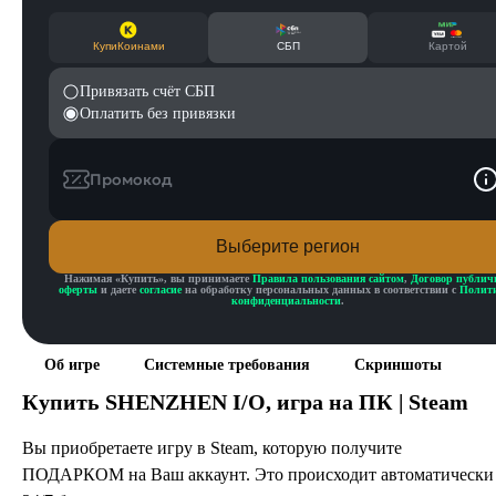
КупиКоинами
СБП
Картой
Привязать счёт СБП
Оплатить без привязки
Промокод
Выберите регион
Нажимая «
Купить
», вы принимаете
Правила пользования сайтом
,
Договор публич
оферты
и даете
согласие
на обработку персональных данных в соответствии с
Полит
конфиденциальности
.
Об игре
Системные требования
Скриншоты
Купить
SHENZHEN I/O
, игра на ПК | Steam
Вы приобретаете игру в Steam, которую получите
ПОДАРКОМ на Ваш аккаунт. Это происходит автоматически