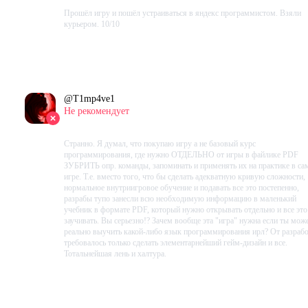
Прошёл игру и пошёл устраиваться в яндекс программистом. Взяли
курьером. 10/10
Проведено в игре:
10124
ч.
В момент написания:
10123
ч.
@
T1mp4ve1
Не рекомендует
2022-03-31 14:36:18+00
Странно. Я думал, что покупаю игру а не базовый курс
программирования, где нужно ОТДЕЛЬНО от игры в файлике PDF
ЗУБРИТЬ опр. команды, запоминать и применять их на практике в са
игре. Т.е. вместо того, что бы сделать адекватную кривую сложности,
нормальное внутриигровое обучение и подавать все это постепенно,
разрабы тупо занесли всю необходимую информацию в маленький
учебник в формате PDF, который нужно открывать отдельно и все это
заучивать. Вы серьезно!? Зачем вообще эта "игра" нужна если ты мож
реально выучить какой-либо язык программирования ирл? От разраб
требовалось только сделать элементарнейший гейм-дизайн и все.
Тотальнейшая лень и халтура.
Проведено в игре:
28
ч.
В момент написания:
28
ч.