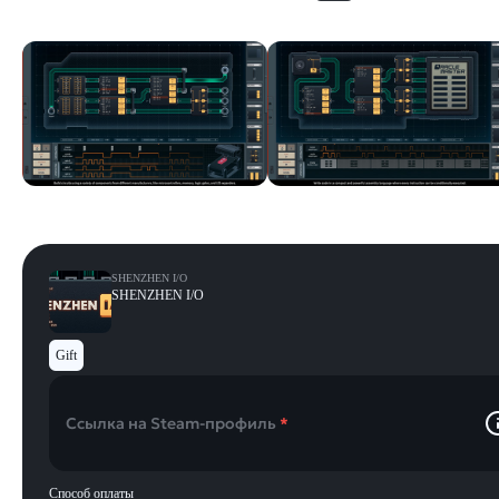
Скриншоты
Смотреть все
SHENZHEN I/O
SHENZHEN I/O
Gift
Ссылка на Steam-профиль
*
Способ оплаты