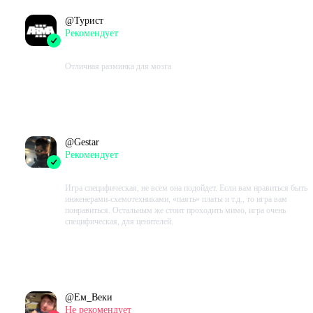
@
Турист
Рекомендует
2022-03-17 11:02:53+00
Отличная разминка для мозга
Проведено в игре:
2413
ч.
В момент написания:
1972
ч.
@
Gestar
Рекомендует
2022-03-12 12:21:39+00
Игра специфическая, не всем она подойдет. Если вам нравиться быть
инженерами-схемотехниками, «паять» платы и т.д., то игра вам
понравиться. Остальным же стоит проходить мимо, игра очень
специфическая, для ценителей.
Проведено в игре:
2312
ч.
В момент написания:
2217
ч.
@
Ем_Веки
Не рекомендует