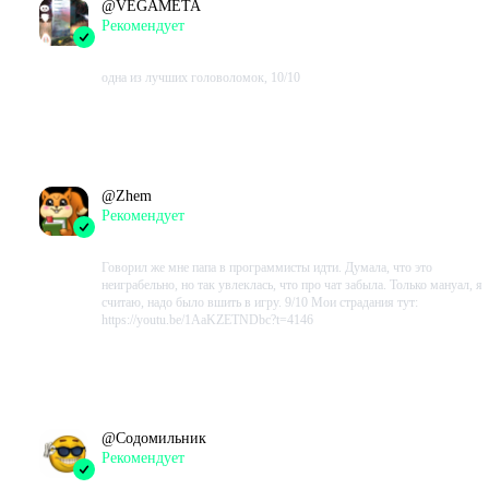
@
VEGAMETA
Рекомендует
2022-07-14 16:19:04+00
одна из лучших головоломок, 10/10
Проведено в игре:
937
ч.
В момент написания:
937
ч.
@
Zhem
Рекомендует
2022-06-09 13:25:48+00
Говорил же мне папа в программисты идти. Думала, что это
неиграбельно, но так увлеклась, что про чат забыла. Только мануал, я
считаю, надо было вшить в игру. 9/10 Мои страдания тут:
https://youtu.be/1AaKZETNDbc?t=4146
Проведено в игре:
75
ч.
В момент написания:
75
ч.
@
Содомильник
Рекомендует
2022-06-02 15:27:57+00