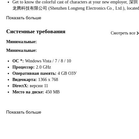
Get to know the colorful cast of characters at your new employer, 深圳
龙腾科技有限公司 (Shenzhen Longteng Electronics Co., Ltd.), locate
in the electronics capital of the world.
Показать больше
Get creative! Design and test your own games and devices in the
sandbox.
Системные требования
Engineering is hard! Take a break and play a brand-new twist on
Смотреть все
solitaire.
Минимальные:
Минимальные:
ОС *:
Windows Vista / 7 / 8 / 10
Процессор:
2.0 GHz
Оперативная память:
4 GB ОЗУ
Видеокарта:
1366 x 768
DirectX:
версии 11
Место на диске:
450 MB
Рекомендуемые:
Показать больше
Рекомендованные:
Отзывы из Steam
ОС *:
Windows Vista / 7 / 8 / 10
Процессор:
2.0 GHz