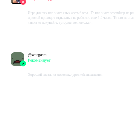
2022-02-14 16:02:59+00
Игра для тех кто знает язык ассемблера . Те кто знает ассемблер на ра
и домой приходят отдыхать а не работать еще 4-5 часов. Те кто не зна
языка не покупайте, туториал не поможет .
Проведено в игре:
512
ч.
В момент написания:
512
ч.
@
wargasm
Рекомендует
2022-01-23 00:47:59+00
Хороший паззл, на несколько уровней мышления.
Проведено в игре:
407
ч.
В момент написания:
258
ч.
Показать ещё
Показать все отзывы