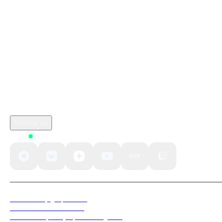
Купить игру ключом
Купить карту пополнения PSN 100 USD US Gift Card
marathon 2026
monster hunter stories 3 monsters list
crimson desert дата выхода
Робуксы в Роблокс
Связаться с нами
Поддержка клиентов
B2B сотрудничество
По вопросам рекламы
Контакты
Status
Политика конфиденциальности
Пользовательское соглашение
Согласие на обработку персональных данных