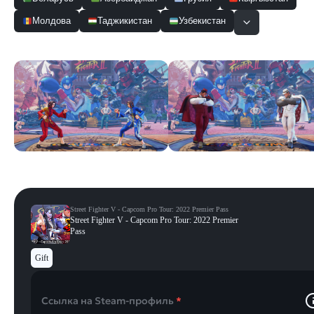
Молдова
Таджикистан
Узбекистан
Скриншоты
Смотреть все
Street Fighter V - Capcom Pro Tour: 2022 Premier Pass
Street Fighter V - Capcom Pro Tour: 2022 Premier
Pass
Gift
Ссылка на Steam-профиль
*