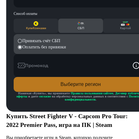
Способ оплаты
КупиКоинами
СБП
Картой
Привязать счёт СБП
Оплатить без привязки
Промокод
Выберите регион
Нажимая «
Купить
», вы принимаете
Правила пользования сайтом
,
Договор публич
оферты
и даете
согласие
на обработку персональных данных в соответствии с
Полит
конфиденциальности
.
Купить
Street Fighter V - Capcom Pro Tour:
2022 Premier Pass
, игра на ПК | Steam
Вы приобретаете игру в Steam, которую получите