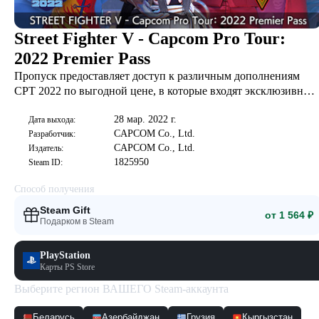
Street Fighter V - Capcom Pro Tour:
2022 Premier Pass
Пропуск предоставляет доступ к различным дополнениям
CPT 2022 по выгодной цене, в которые входят эксклюзивные
расцветки и титулы!
28 мар. 2022 г.
Дата выхода:
CAPCOM Co., Ltd.
Разработчик:
CAPCOM Co., Ltd.
Издатель:
1825950
Steam ID:
Способ получения
Steam Gift
от 1 564 ₽
Подарком в Steam
PlayStation
Карты PS Store
Выберите регион ВАШЕГО Steam-аккаунта
Беларусь
Азербайджан
Грузия
Кыргызстан