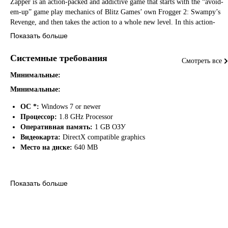
Zapper is an action-packed and addictive game that starts with the “avoid-
em-up” game play mechanics of Blitz Games’ own Frogger 2: Swampy’s
Revenge, and then takes the action to a whole new level. In this action-
adventure game, Zapper (a cricket) hops his way through six interactive
Показать больше
worlds in a quest to find his brother, held captive by the evil magpie queen.
Dangerous traps and even more dangerous enemies await Zapper. It will
Системные требования
Смотреть все
take fast-footed skill and timing to conquer all the worlds and survive the
final showdown with the magpie queen.
Минимальные:
Минимальные:
GAME FEATURES:
ОС *:
Windows 7 or newer
Процессор:
1.8 GHz Processor
Оперативная память:
1 GB ОЗУ
- Classic “avoid-em-up” game play from the makers of Frogger 2:
Видеокарта:
DirectX compatible graphics
Swampy’s Revenge: Blitz Games.
Место на диске:
640 MB
- Unique enemies and traps to thwart Zapper on his quest.
Показать больше
- Intuitive control system with increasingly complex levels makes Zapper a
pick-up-and-play treat for both novice and seasoned gamers.