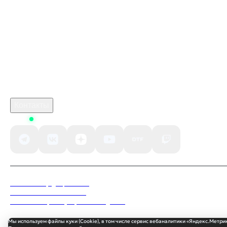
marathon игра дата
Промокод Arena Breakout Kupikod
игра crimson desert дата выхода
Робуксы в Роблокс
Связаться с нами
Поддержка клиентов
B2B сотрудничество
По вопросам рекламы
Контакты
Status
Политика конфиденциальности
Пользовательское соглашение
Согласие на обработку персональных данных
Мы используем файлы куки (Cookie), в том числе сервис вебаналитики «Яндекс.Метри