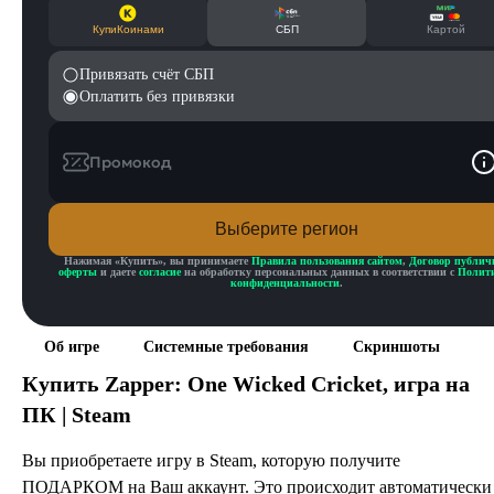
КупиКоинами
СБП
Картой
Привязать счёт СБП
Оплатить без привязки
Промокод
Выберите регион
Нажимая «
Купить
», вы принимаете
Правила пользования сайтом
,
Договор публич
оферты
и даете
согласие
на обработку персональных данных в соответствии с
Полит
конфиденциальности
.
Об игре
Системные требования
Скриншоты
Купить
Zapper: One Wicked Cricket
, игра на
ПК | Steam
Вы приобретаете игру в Steam, которую получите
ПОДАРКОМ на Ваш аккаунт. Это происходит автоматически