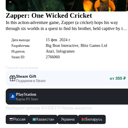
Zapper: One Wicked Cricket
In this action-adventure game, Zapper (a cricket) hops his way
through six worlds in a quest to find his brother, held captive by the
evil magpie queen. Dangerous traps and even more dangerous
15 фев. 2024 г.
enemies await! It will take skill and timing to conquer all the worlds
Дата выхода:
Big Boat Interactive, Blitz Games Ltd
Разработчик:
and survive the final showdown.
Atari, Infogrames
Издатель:
2766060
Steam ID:
Способ получения
Steam Gift
от 355 ₽
Подарком в Steam
PlayStation
Карты PS Store
Выберите регион ВАШЕГО Steam-аккаунта
Россия
Казахстан
Украина
Беларусь
Скриншоты
Смотреть все