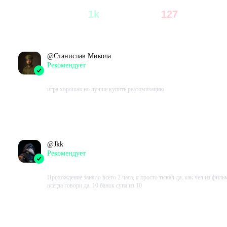
2k
1k
127
все возможные запасы, которые помогут выжить тебе и твоей
92
%
8
%
семье, в 60-секундной спешке, бегая по случайным образом
Всего
Рекомендуют
Не рекомендуют
сгенерированному дому.
@
Станислав Микола
ПРИГОТОВЬСЯ
Рекомендует
2023-10-15 08:26:10+00
к худшему. Не хватай всё, что попадется под руку - продумай план
игра хорошая но лучше купить реатомизацию
выживания и следуй советам чрезвычайных радиосообщений!
Проведено в игре:
430
ч.
В момент написания:
376
ч.
ВЫЖИВИ
@
Jkk
а противоядерном убежище с помощью запасов, которые тебе
Рекомендует
удалось собрать. Сколько дней ты протянешь? Все ли переживут
2023-09-17 22:31:21+00
это приключение?
Прохождение заняло всего 2 часа, я просто тыкал да, как чел из филь
всегда говори да. 10 банок супа из 10
РЕШАЙ
Проведено в игре:
169
ч.
В момент написания:
169
ч.
что делать, когда суровый постапокалиптический мир прижмёт