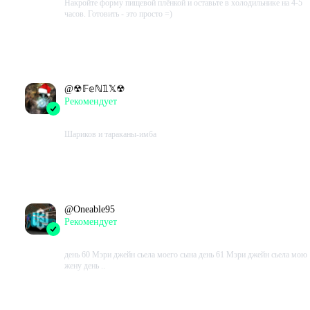
Накройте форму пищевой плёнкой и оставьте в холодильнике на 4-5
часов. Готовить - это просто =)
Проведено в игре:
67
ч.
В момент написания:
67
ч.
@
☢𝔽𝕖ℕ𝟙𝕏☢
Рекомендует
2023-05-30 19:16:09+00
Шариков и тараканы-имба
Проведено в игре:
347
ч.
В момент написания:
313
ч.
@
Oneable95
Рекомендует
2023-05-30 11:25:10+00
день 60 Мэри джейн сьела моего сына день 61 Мэри джейн сьела мою
жену день ..
Проведено в игре:
434
ч.
В момент написания:
389
ч.