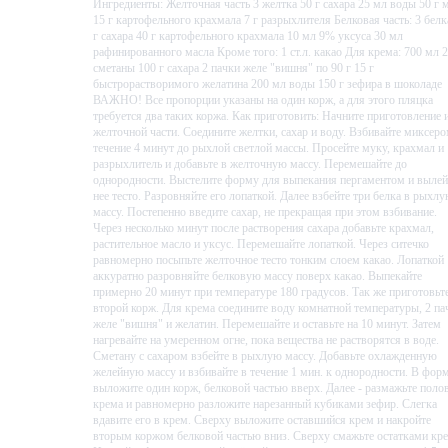
Ингредиенты: Желточная часть 3 желтка 50 г сахара 25 мл воды 50 г 
15 г картофельного крахмала 7 г разрыхлителя Белковая часть: 3 белк
г сахара 40 г картофельного крахмала 10 мл 9% уксуса 30 мл
рафинированного масла Кроме того: 1 ст.л. какао Для крема: 700 мл 
сметаны 100 г сахара 2 пачки желе "вишня" по 90 г 15 г
быстрорастворимого желатина 200 мл воды 150 г зефира в шоколаде
ВАЖНО! Все пропорции указаны на один корж, а для этого пляцка
требуется два таких коржа. Как приготовить: Начните приготовление 
желточной части. Соедините желтки, сахар и воду. Взбивайте миксеро
течение 4 минут до рыхлой светлой массы. Просейте муку, крахмал и
разрыхлитель и добавьте в желточную массу. Перемешайте до
однородности. Выстелите форму для выпекания пергаментом и вылей
нее тесто. Разровняйте его лопаткой. Далее взбейте три белка в рыхл
массу. Постепенно введите сахар, не прекращая при этом взбивание.
Через несколько минут после растворения сахара добавьте крахмал,
растительное масло и уксус. Перемешайте лопаткой. Через ситечко
равномерно посыпьте желточное тесто тонким слоем какао. Лопаткой
аккуратно разровняйте белковую массу поверх какао. Выпекайте
примерно 20 минут при температуре 180 градусов. Так же приготовьт
второй корж. Для крема соедините воду комнатной температуры, 2 па
желе "вишня" и желатин. Перемешайте и оставьте на 10 минут. Затем
нагревайте на умеренном огне, пока вещества не растворятся в воде.
Сметану с сахаром взбейте в рыхлую массу. Добавьте охлажденную
желейную массу и взбивайте в течение 1 мин. к однородности. В фор
выложите один корж, белковой частью вверх. Далее - размажьте поло
крема и равномерно разложите нарезанный кубиками зефир. Слегка
вдавите его в крем. Сверху выложите оставшийся крем и накройте
вторым коржом белковой частью вниз. Сверху смажьте остатками кре