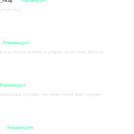
m_swag
Рекомендует
для релакса
 игре:
330
ч.
В момент написания:
330
ч.
2023-08-02
Рекомендует
я игра полная позитива и доброты жалко очень короткая
 игре:
188
ч.
В момент написания:
188
ч.
2023-07-31
Рекомендует
коротенькая игрушка, способная согреть ваше сердечко
 игре:
342
ч.
В момент написания:
200
ч.
2023-07-31
Рекомендует