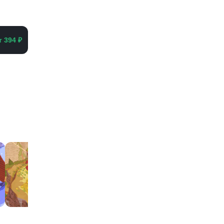
т 394 ₽
еть все