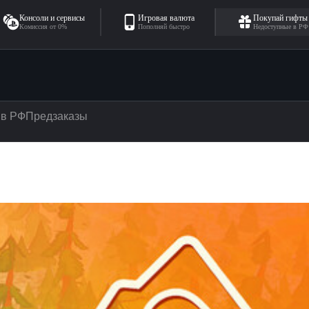
Консоли и сервисы
Игровая валюта
Покупай гифты
Комиссия от 0%
Пополняй быстро
Недоступные в РФ
 в РФ
Предзаказы