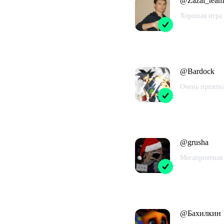
@
Zazai_tea
Хорошая игра 
Проведено в
@
Bardock
Очень приятна
Проведено в
@
grusha
Мегаприятная 
Проведено в
@
Бахилкин