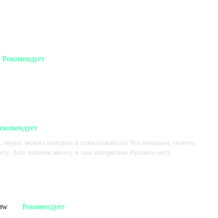
 игре:
218
ч.
В момент написания:
218
ч.
2023-06-27
Рекомендует
 игре:
531
ч.
В момент написания:
496
ч.
2023-06-18
екомендует
, звуки, можно поиграть в пляжпалкаболл) Что печально, сюжета
ету. Зато побочек много, и они интересные.Русского нету.
 игре:
858
ч.
В момент написания:
298
ч.
2023-06-18
løw
Рекомендует