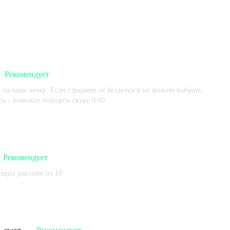
2023-09-24
Рекомендует
 на один вечер. Если страдаете от безделия и не можете выбрать
ать - поможет победить скуку 9/10
 игре:
296
ч.
В момент написания:
296
ч.
2023-08-27
Рекомендует
ющих ракушек из 10
 игре:
119
ч.
В момент написания:
112
ч.
2023-08-05