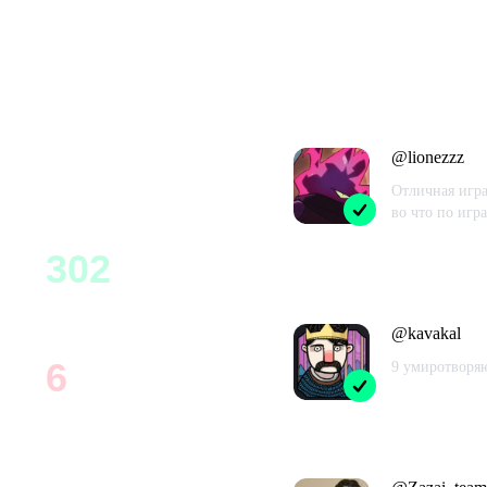
Отзывы из Steam
308
@
lionezzz
Всего
Отличная игра
во что по игр
Проведено в
302
98
%
Рекомендуют
@
kavakal
6
9 умиротворя
2
%
Проведено в
Не рекомендуют