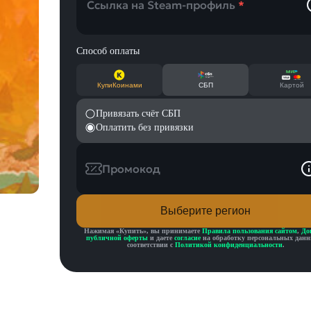
Ссылка на Steam-профиль
*
Способ оплаты
КупиКоинами
СБП
Картой
Привязать счёт СБП
Оплатить без привязки
Промокод
Выберите регион
Нажимая «
Купить
», вы принимаете
Правила пользования сайтом
,
До
публичной оферты
и даете
согласие
на обработку персональных данн
соответствии с
Политикой конфиденциальности
.