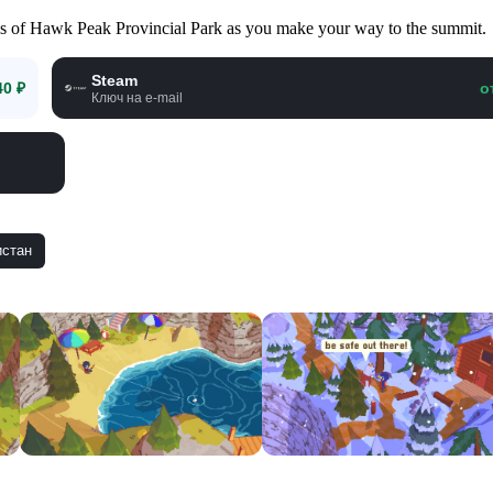
pes of Hawk Peak Provincial Park as you make your way to the summit.
Steam
40 ₽
о
Ключ на e-mail
истан
Смотр