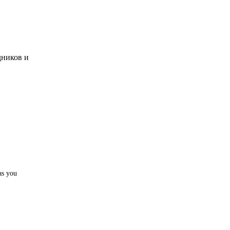
дников и
as you