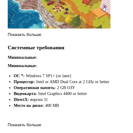
Показать больше
Системные требования
Key Features
Минимальные:
Минимальные:
Explore the island any way you like. Choose your own path to follow 
Hike at your own pace — there’s no need to rush to the summit! Take 
ОС *:
Windows 7 SP1+ (or later)
Collect hidden treasures to reach new heights. Try taking a dive off th
Процессор:
Intel or AMD Dual Core at 2 GHz or better
Chat with the other hikers you meet along your route. You might be abl
Оперативная память:
2 GB ОЗУ
Listen to a lush original soundtrack by Mark Sparling that progresses 
Видеокарта:
Intel Graphics 4400 or better
DirectX:
версии 11
Место на диске:
400 MB
Показать больше