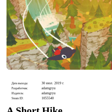
30 июл. 2019 г.
Дата выхода:
adamgryu
Разработчик:
adamgryu
Издатель:
1055540
Steam ID:
A Short Hike