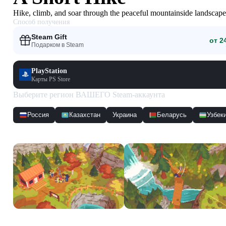
Hike, climb, and soar through the peaceful mountainside landsca
Способ получения
Steam Gift
от 2
Подарком в Steam
PlayStation
Карты PS Store
Выберите регион ВАШЕГО Steam-аккаунта
Россия
Казахстан
Украина
Беларусь
Узбек
Скриншоты