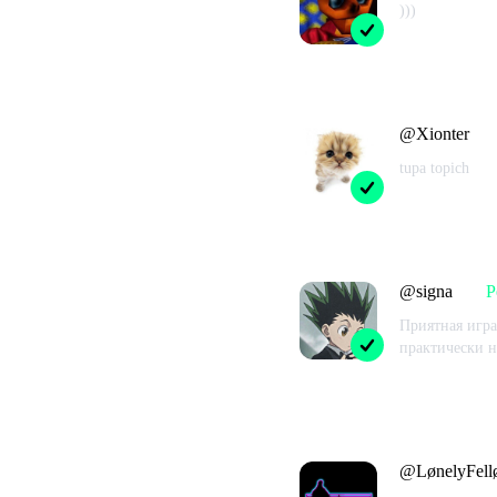
)))
Проведено в
@
Xionter
tupa topich
Проведено в
@
signa
Р
Приятная игра
практически н
Проведено в
@
LønelyFel