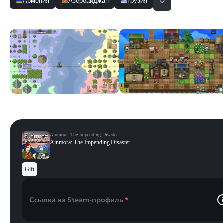
Армения
Азербайджан
Грузия
Скриншоты
Смотреть все
Ainmora: The Impending Disaster
Ainmora: The Impending Disaster
Gift
Ссылка на Steam-профиль
*