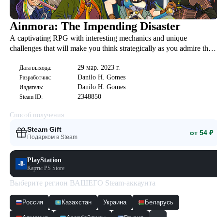
Ainmora: The Impending Disaster
A captivating RPG with interesting mechanics and unique
challenges that will make you think strategically as you admire the
immersive history of Ainmora. Think about each choice. Explore
29 мар. 2023 г.
carefully. Aziron, Kiarah, Roberit and many others await you in
Дата выхода:
Danilo H. Gomes
Разработчик:
Ainmora.
Danilo H. Gomes
Издатель:
2348850
Steam ID:
Способ получения
Steam Gift
от 54 ₽
Подарком в Steam
PlayStation
Карты PS Store
Выберите регион ВАШЕГО Steam-аккаунта
Россия
Казахстан
Украина
Беларусь