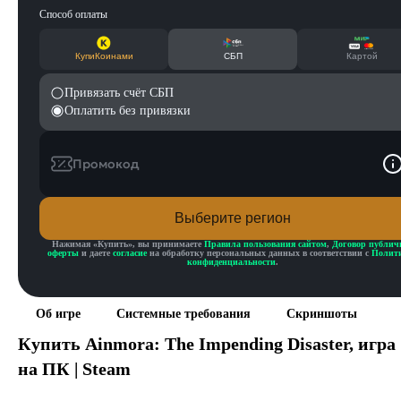
Способ оплаты
КупиКоинами
СБП
Картой
Привязать счёт СБП
Оплатить без привязки
Промокод
Выберите регион
Нажимая «
Купить
», вы принимаете
Правила пользования сайтом
,
Договор публич
оферты
и даете
согласие
на обработку персональных данных в соответствии с
Полит
конфиденциальности
.
Об игре
Системные требования
Скриншоты
Купить
Ainmora: The Impending Disaster
, игра
на ПК | Steam