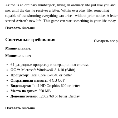
Aziron is an ordinary lumberjack, living an ordinary life just like you and
me, until the day he receives a letter. Within everyday life, something
capable of transforming everything can arise - without prior notice. A letter
started Aziron's new life. This game can start something in your life today.
Показать больше
Ainmora is a world of a parallel dimension where humanity has divided
into 5 large districts and several small villages. Each district has a culture
Системные требования
Смотреть все
and system of government. Despite the rich historical context, the focus of
this story is to solve Kiarah's biggest obstacle that, not coincidentally,
Минимальные:
appears precisely in Aziron's trivial routine.
Минимальные:
A letter, a prophet, a prediction, an illness, a political betrayal, an ambition
64-разрядные процессор и операционная система
All points harmonize in the story of Ainmora: The Coming Disaster. It will
ОС *:
Microsoft Windows® 8.1/10 (64bit)
be up to each player to feed the course of this simple adventure.
Процессор:
Intel Core i3-4340 or better
Оперативная память:
4 GB ОЗУ
In Ainmora: The Impending Disaster you will find:
Видеокарта:
Intel HD Graphics 620 or better
Место на диске:
550 MB
• 21 playable characters:
interact, do business, gather people or use any
Дополнительно:
1280x768 or better Display
other strategy to get new team members. Each character has a unique abilit
that can be used strategically on the battlefield.
Показать больше
Рекомендуемые:
• Strategic battles:
the player will need to analyze the elements of each