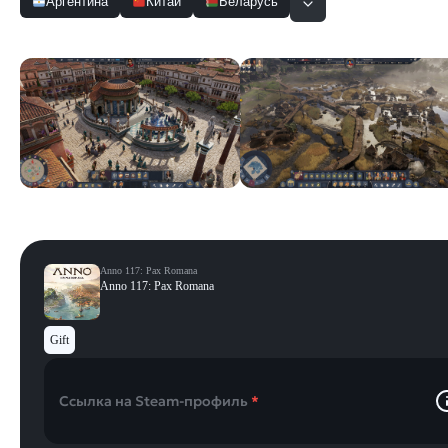
Аргентина
Китай
Беларусь
Скриншоты
Смотреть все
Anno 117: Pax Romana
Anno 117: Pax Romana
Gift
Ссылка на Steam-профиль
*