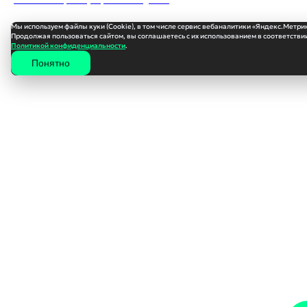
зависит не только судьба вверенных вам провинций и их обитателей,
но и ваша собственная история.
Мы используем файлы куки (Cookie), в том числе сервис вебаналитики «Яндекс.Метри
Продолжая пользоваться сайтом, вы соглашаетесь с их использованием в соответствии
Политикой конфиденциальности
.
Понятно