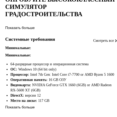
СИМУЛЯТОР
ГРАДОСТРОИТЕЛЬСТВА
Обустраивайте провинции и оцените невероятное внимание к
Показать больше
деталям, свободу действий и масштаб. Наблюдайте, как детвора бегае
за собаками по улицам, а многотысячная толпа ликует на арене.
Системные требования
Стройте и любуйтесь пейзажами – прекрасными равнинами Лация и
Смотреть все
таинственными болотами кельтского Альбиона, где не хочет оказаться
Минимальные:
ни один цивилизованный римлянин.
Минимальные:
64-разрядные процессор и операционная система
ОС:
Windows 10 (64 bit only)
Процессор:
Intel 7th Gen: Intel Core i7-7700 or AMD Ryzen 5 1600
Оперативная память:
16 GB ОЗУ
Видеокарта:
NVIDIA GeForce GTX 1660 (6GB) or AMD Radeon
RX-5600 XT (6GB)
DirectX:
версии 12
Место на диске:
117 GB
Дополнительно:
CPU must support AVX2 / SSD Required
Показать больше