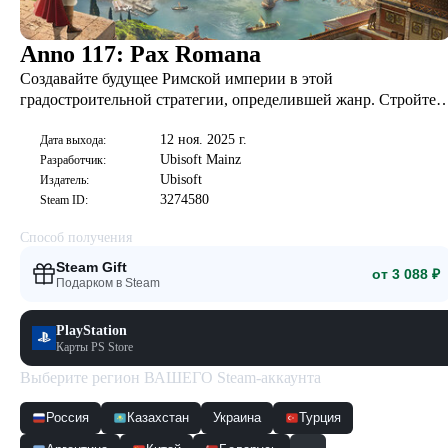
Anno 117: Pax Romana
Создавайте будущее Римской империи в этой
градостроительной стратегии, определившей жанр. Стройте
города и расширяйте свое влияние в римских провинциях.
12 ноя. 2025 г.
Управляйте землями, используя свои познания в экономике,
Дата выхода:
Ubisoft Mainz
Разработчик:
дипломатические навыки или военную мощь.
Ubisoft
Издатель:
3274580
Steam ID:
Способ получения
Steam Gift
от 3 088 ₽
Подарком в Steam
PlayStation
Карты PS Store
Выберите регион ВАШЕГО Steam-аккаунта
Россия
Казахстан
Украина
Турция