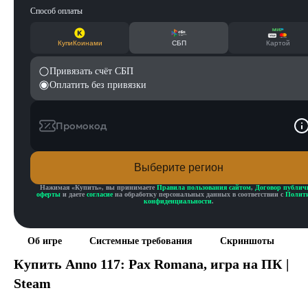
Способ оплаты
КупиКоинами
СБП
Картой
Привязать счёт СБП
Оплатить без привязки
Промокод
Выберите регион
Нажимая «
Купить
», вы принимаете
Правила пользования сайтом
,
Договор публич
оферты
и даете
согласие
на обработку персональных данных в соответствии с
Полит
конфиденциальности
.
Об игре
Системные требования
Скриншоты
Купить
Anno 117: Pax Romana
, игра на ПК |
Steam