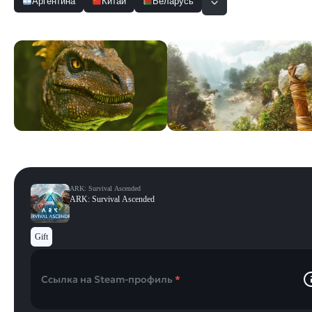
Аргентина
Китай
Беларусь
Скриншоты
Смотреть все
ARK: Survival Ascended
ARK: Survival Ascended
Gift
Ссылка на Steam-профиль
*