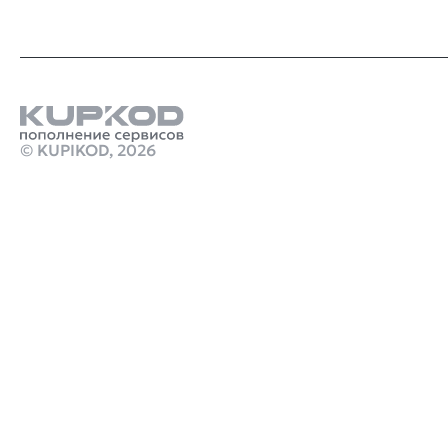
© KUPIKOD,
2026
Продукты
бесплатный донат стим
Купить подписку chatgpt plus
Стим Россия
Купить игры Стим
Донат в Roblox
Купить игру ключом
Купить подарочную карту League of Legends 1895 RP
Riot Games EU West/Nordic/East Gift Card
марафон игра ключ
Промокод Fortnite Kupikod
crimson desert цена
Робуксы в Роблокс