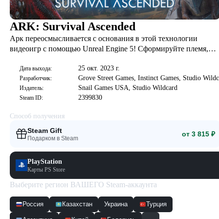
ARK: Survival Ascended
Арк переосмысливается с основания в этой технологии
видеоигр с помощью Unreal Engine 5! Сформируйте племя,
приручите и породу сотни уникальных динозавров и
25 окт. 2023 г.
первобытных существ, исследуйте, создайте, строите, строите
Дата выхода:
Grove Street Games, Instinct Games, Studio Wildc
Разработчик:
и пробитесь на вершину пищевой цепи. Ваш новый мир ждет
Snail Games USA, Studio Wildcard
Издатель:
2399830
Steam ID:
Способ получения
Steam Gift
от 3 815 ₽
Подарком в Steam
PlayStation
Карты PS Store
Выберите регион ВАШЕГО Steam-аккаунта
Россия
Казахстан
Украина
Турция