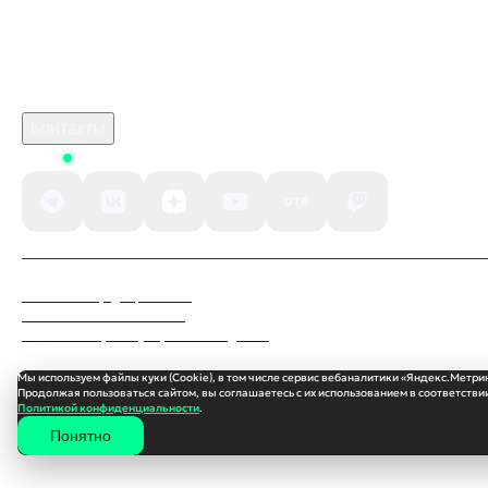
Связаться с нами
Поддержка клиентов
B2B сотрудничество
По вопросам рекламы
Контакты
Status
Политика конфиденциальности
Пользовательское соглашение
Согласие на обработку персональных данных
Мы используем файлы куки (Cookie), в том числе сервис вебаналитики «Яндекс.Метри
Продолжая пользоваться сайтом, вы соглашаетесь с их использованием в соответствии
Политикой конфиденциальности
.
Понятно