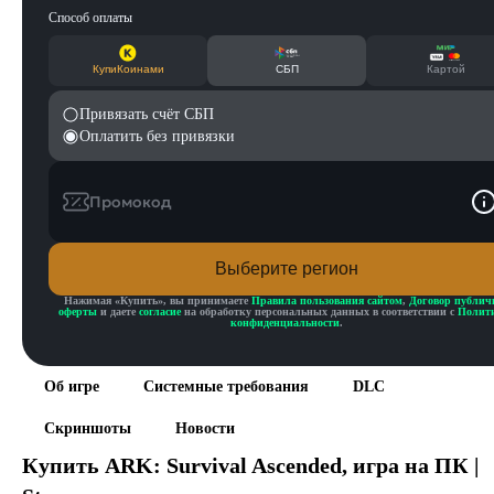
Способ оплаты
КупиКоинами
СБП
Картой
Привязать счёт СБП
Оплатить без привязки
Промокод
Выберите регион
Нажимая «
Купить
», вы принимаете
Правила пользования сайтом
,
Договор публич
оферты
и даете
согласие
на обработку персональных данных в соответствии с
Полит
конфиденциальности
.
Об игре
Системные требования
DLC
Скриншоты
Новости
Купить
ARK: Survival Ascended
, игра на ПК |