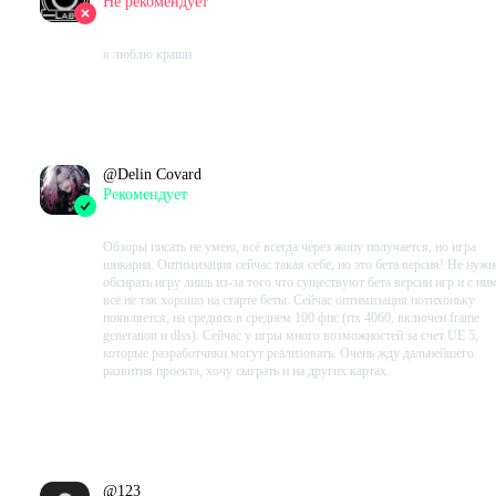
Не рекомендует
2023-10-31 16:38:09+00
я люблю краши
Проведено в игре:
853
ч.
В момент написания:
820
ч.
@
Delin Covard
Рекомендует
2023-10-31 13:07:49+00
Обзоры писать не умею, всё всегда через жопу получается, но игра
шикарна. Оптимизация сейчас такая себе, но это бета версия! Не нужн
обсирать игру лишь из-за того что существуют бета версии игр и с ни
всё не так хорошо на старте беты. Сейчас оптимизация потихоньку
появляется, на средних в среднем 100 фпс (rtx 4060, включен frame
generation и dlss). Сейчас у игры много возможностей за счет UE 5,
которые разработчики могут реализовать. Очень жду дальнейшего
развития проекта, хочу сыграть и на других картах.
Проведено в игре:
605
ч.
В момент написания:
568
ч.
@
123