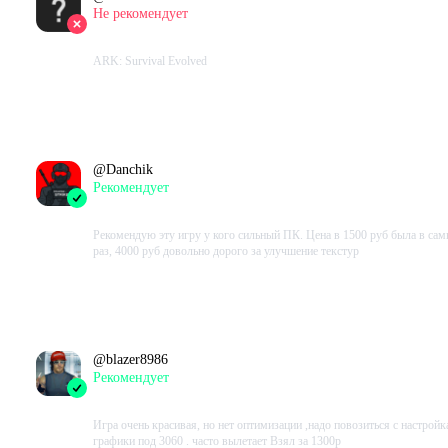
Не рекомендует
2023-10-31 12:50:45+00
ARK: Survival Evolved
Проведено в игре:
1563
ч.
В момент написания:
1241
ч.
@
Danchik
Рекомендует
2023-10-31 11:34:28+00
Рекомендую эту игру у кого сильный ПК. Цена в 1500 руб была в са
раз, 4000 руб довольно дорого за улучшение текстур
Проведено в игре:
99
ч.
В момент написания:
61
ч.
@
blazer8986
Рекомендует
2023-10-31 10:43:51+00
Игра очень красивая, но нет оптимизации ,надо повозиться с настрой
графики под 3060 . часто вылетает Взял за 1300р