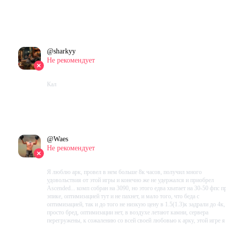
Проведено в игре:
475
ч.
В момент написания:
438
ч.
@
sharkyy
Не рекомендует
2023-10-31 08:05:44+00
Кал
Проведено в игре:
25
ч.
В момент написания:
25
ч.
@
Waes
Не рекомендует
2023-10-31 07:47:35+00
Я люблю арк, провел в нем больше 8к часов, получил много
удовольствия от этой игры и конечно же не удержался и приобрел
Ascended... комп собран на 3090, но этого едва хватает на 30-50 фпс п
эпике, оптимизацией тут и не пахнет, и мало того, что беда с
оптимизацией, так и до того не низкую цену в 1.5(1.3)к задрали до 4к,
просто бред, оптимизации нет, в воздухе летают камни, сервера
перегружены, к сожалению со всей своей любовью к арку, этой игре я