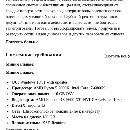
солнечным светом и блестящими цветами, отскакивающими от
каждой поверхности вокруг вас, лазурные воды зеленого острова,
плескающих у ваших босых ног. Глубокий рев эхо от туманных
джунглей, втягивая вас в действие, и вы встаете - не боитесь, а
заинтригованы. Готовы ли вы сформировать племя, приручить и
разводить сотни видов динозавров и других первобытных существ,
исследовать, создавать, строить и пробиться к вершине пищевой
Показать больше
цепи? Ваш новый мир ждет… пройдите через стекло и
присоединяйтесь к нему!
Системные требования
Смотреть все
ФУНКЦИИ
Минимальные:
Минимальные:
ARK: Survival Acdedded полностью воссоздал и переработал
произведения искусства и миры Ark, чтобы воспользоваться
ОС:
Windows 10/11 with updates
новейшими в технологии видеоигр, Unreal Engine 5, используя
Процессор:
AMD Ryzen 5 2600X, Intel Core i7-6800K
высококачественные графические функции, такие как полностью
Оперативная память:
16 GB ОЗУ
динамичное глобальное освещение («просвет»), так что этот свет
Видеокарта:
AMD Radeon RX 5600 XT, NVIDIA GeForce 1080
Реалистично отскакивает от поверхностей и обеспечивает
DirectX:
версии 12
реалистичные размышления, а также передовые сетки («нанит») из
Сеть:
Широкополосное подключение к интернету
сотен миллионов треугольников для чрезвычайных деталей.
Место на диске:
180 GB
Дополнительно:
SSD Required
Показать больше