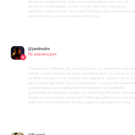
поставлю отрицательный отзыв, вилдкарды решили мало того что
научится в новый движек за наш счет, так еще и цену шакальную
поставили, надеюсь такая оценка простимулирует их к оптимизации ц
и качества игры, а пока они смачно обосрались.
Проведено в игре:
3170
ч.
В момент написания:
2653
ч.
@
jandenalex
Не рекомендует
2023-10-31 05:44:32+00
Одна из моих любимых игр, купил, запустил, что интерессно запускае
в меню за доли секунды как будто открываешь фото, на сервера не ст
мучится заходить, но и в одиночке игра зависает в одном и том же ме
при создании персонажа. Надо сказать железо у меня лучше заявленн
разработчиками для минимального требования и все настройки
выкрученны на минимум, потерял час пытаясь пройти место зависани
дальше не стал мучится вернул игру. Ребята доводите до ума игру бу
ждать вас и то новое железо которое пришлось заказывать из-за вас...
Проведено в игре:
47
ч.
В момент написания:
47
ч.
@
Evgenij