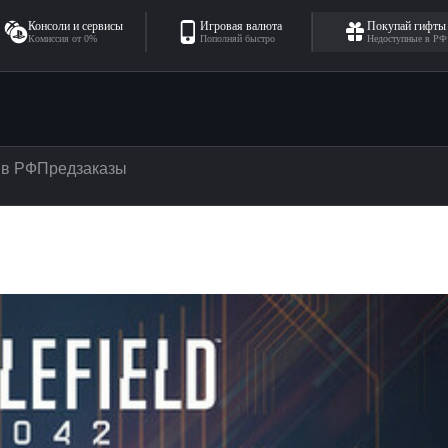
Консоли и сервисы
Игровая валюта
Покупай гифты
Комиссия от 0%
Пополняй быстро
Недоступные в РФ
 в РФ
Предзаказы