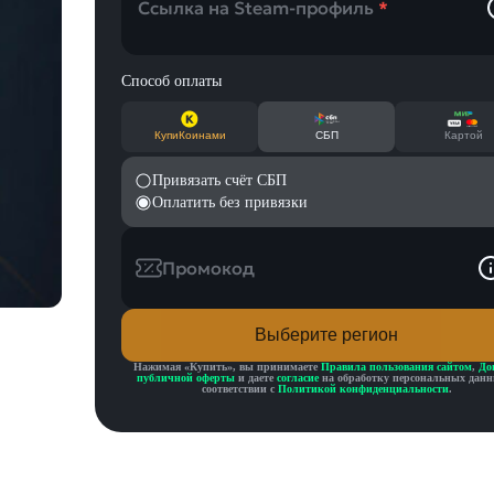
Ссылка на Steam-профиль
*
Способ оплаты
КупиКоинами
СБП
Картой
Привязать счёт СБП
Оплатить без привязки
Промокод
Выберите регион
Нажимая «
Купить
», вы принимаете
Правила пользования сайтом
,
До
публичной оферты
и даете
согласие
на обработку персональных данн
соответствии с
Политикой конфиденциальности
.