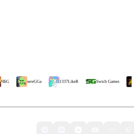
sereGGa
1337LikeR
Swich Games
CheZee