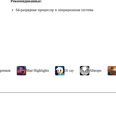
Рекомендованные:
64-разрядные процессор и операционная система
Mad Highlights
Di ray
Айвори
ЧБG
Связаться с нами
ккаунта стим россия
Поддержка клиентов