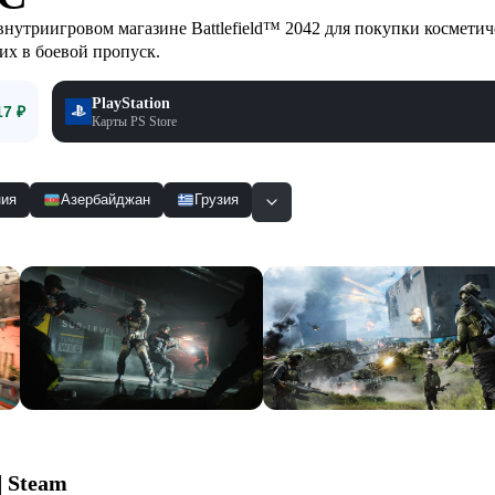
 внутриигровом магазине Battlefield™ 2042 для покупки космети
их в боевой пропуск.
PlayStation
17 ₽
Карты PS Store
ия
Азербайджан
Грузия
Смотр
| Steam