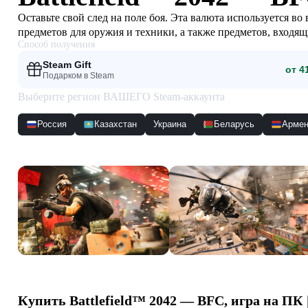
Оставьте свой след на поле боя. Эта валюта используется во
предметов для оружия и техники, а также предметов, входящ
Способ получения
Steam Gift
от 4
Подарком в Steam
Выберите регион ВАШЕГО Steam-аккаунта
Россия
Казахстан
Украина
Беларусь
Армен
Скриншоты
Купить
Battlefield™ 2042 — BFC
, игра на ПК 