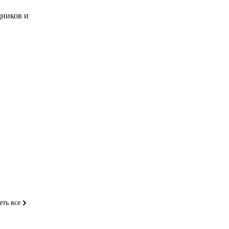
дников и
еть все