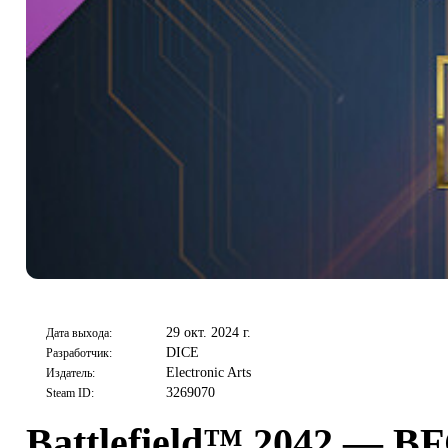
29 окт. 2024 г.
Дата выхода:
DICE
Разработчик:
Electronic Arts
Издатель:
3269070
Steam ID:
Battlefield™ 2042 — B