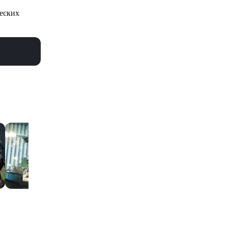
ческих
еть все