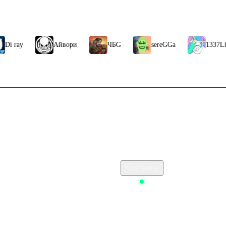
Айвори
ЧБG
sereGGa
1337LikeR
Связаться с нами
его пополнять стим в 2025
Поддержка клиентов
ь турецкий ps store
B2B сотрудничество
По вопросам рекламы
 Стим
Контакты
ые клетки в Dead by Daylight
Status
 ключом
у пополнения Steam 5,77 USD (NO
d
ч