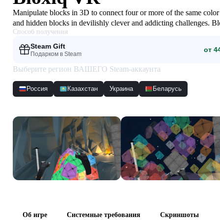
Manipulate blocks in 3D to connect four or more of the same color
and hidden blocks in devilishly clever and addicting challenges. B
Способ получения
stumped!
Steam Gift
от 4
Подарком в Steam
Выберите регион ВАШЕГО Steam-аккаунта
Россия
Казахстан
Украина
Беларусь
Скриншоты
Об игре
Системные требования
Скриншоты