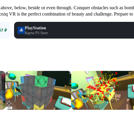
 above, below, beside or even through. Conquer obstacles such as bomb
loxiq VR is the perfect combination of beauty and challenge. Prepare to
PlayStation
47 ₽
Карты PS Store
Смотр