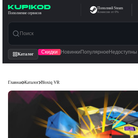
Перейти к содержимому
Пополняй Steam
Комиссия от 0%
Пополнение сервисов
Скидки
Новинки
Популярное
Недоступны
Каталог
Главная
Каталог
Bloxiq VR