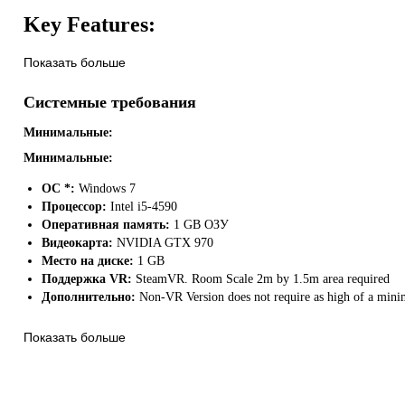
Key Features:
Contains both a VR and non-VR version of this hit puzzle game
Показать больше
100 puzzles to solve
Gorgeous game environments rendered in virtual reality
Системные требования
New puzzle mechanics to keep gameplay fresh and challenging
Original, fully scored soundtrack
Минимальные:
Минимальные:
ОС *:
Windows 7
Процессор:
Intel i5-4590
Оперативная память:
1 GB ОЗУ
Видеокарта:
NVIDIA GTX 970
Место на диске:
1 GB
Поддержка VR:
SteamVR. Room Scale 2m by 1.5m area required
Дополнительно:
Non-VR Version does not require as high of a minim
Показать больше