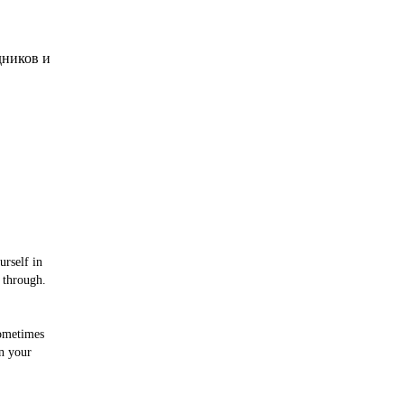
дников и
urself in
 through.
sometimes
an your