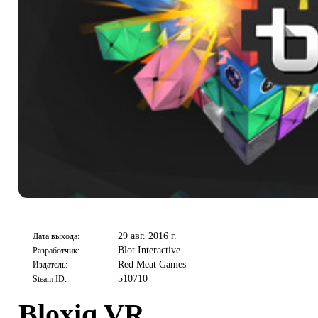
29 авг. 2016 г.
Дата выхода:
Blot Interactive
Разработчик:
Red Meat Games
Издатель:
510710
Steam ID:
Bloxiq VR