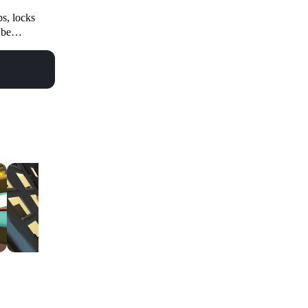
s, locks
 be
еть все