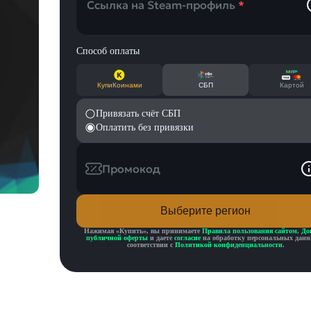
Ссылка на Steam-профиль
*
Способ оплаты
КупиКоинами
СБП
Картой
Привязать счёт СБП
Оплатить без привязки
Промокод
Выберите регион
Нажимая «
Купить
», вы принимаете
Правила пользования сайтом
,
До
публичной оферты
и даете
согласие
на обработку персональных данн
соответствии с
Политикой конфиденциальности
.