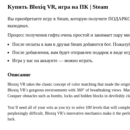
Купить
Bloxiq VR
, игра на ПК | Steam
Вы приобретаете игру в Steam, которую получите ПОДАРКОМ
выходных.
Процесс получения гифта очень простой и занимает пару ми
После оплаты к вам в друзья Steam добавится бот. Пожалуй
После добавления, вам будет отправлен подарок в виде и
Игра у вас на аккаунте — можно играть.
Описание
Bloxiq VR takes the classic concept of color matching that made the origina
Bloxiq VR’s gorgeous environments with 360° of breathtaking views. Mani
Conquer obstacles such as bombs, locks and hidden blocks in devilishly cl
You’ll need all of your wits as you try to solve 100 levels that will comp
perplexingly difficult, Bloxiq VR’s innovative mechanics make it the perf
luck.