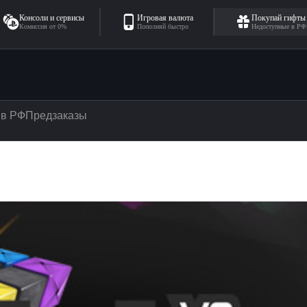
Консоли и сервисы
Игровая валюта
Покупай гифты
Комиссия от 0%
Пополняй быстро
Недоступные в РФ
 в РФ
Предзаказы