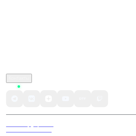
Купить игру ключом
Купить карту пополнения Nintendo Gift Card
когда выйдет игра марафон
monster hunter stories 3 twisted reflection cheats
игра кримсон дезерт
Робуксы в Роблокс
Связаться с нами
Поддержка клиентов
B2B сотрудничество
По вопросам рекламы
Контакты
Status
Политика конфиденциальности
Пользовательское соглашение
Согласие на обработку персональных данных