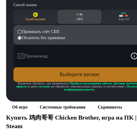
Способ оплаты
КупиКоинами
СБП
Картой
Привязать счёт СБП
Оплатить без привязки
Промокод
Выберите регион
Нажимая «
Купить
», вы принимаете
Правила пользования сайтом
,
Договор публич
оферты
и даете
согласие
на обработку персональных данных в соответствии с
Полит
конфиденциальности
.
Об игре
Системные требования
Скриншоты
Купить
鸡肉哥哥 Chicken Brother
, игра на ПК |
Steam