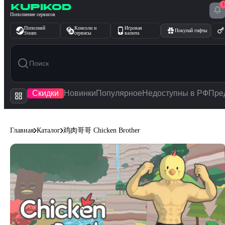
1
Перейти к содержимому
Пополнение сервисов
Пополняй
Консоли и
Игровая
Покупай гифты
Steam
сервисы
валюта
Скидки
Новинки
Популярное
Недоступны в РФ
Пре
Главная
Каталог
鸡肉哥哥 Chicken Brother