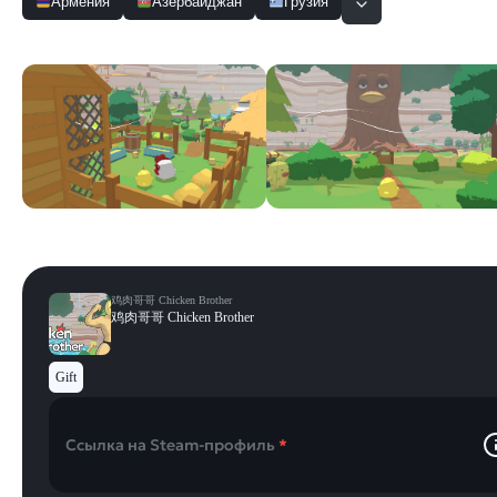
Армения
Азербайджан
Грузия
Скриншоты
Смотреть все
鸡肉哥哥 Chicken Brother
鸡肉哥哥 Chicken Brother
Gift
Ссылка на Steam-профиль
*