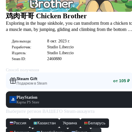
鸡肉哥哥 Chicken Brother
Exploring in the huge sinkhole, you can transform from a chicken t
a muscle man, by jumping, gliding and climbing from the bottom of
the sinkhole to the outside world.
8 окт. 2023 г.
Дата выхода:
Studio Libeccio
Разработчик:
Studio Libeccio
Издатель:
2460880
Steam ID:
Способ получения
Steam Gift
от 105 ₽
Подарком в Steam
PlayStation
Карты PS Store
Выберите регион ВАШЕГО Steam-аккаунта
Россия
Казахстан
Украина
Беларусь