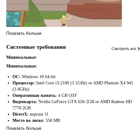
Показать больше
Системные требования
Смотреть все
Минимальные:
Минимальные:
ОС:
Windows 10 64-bit
Key Features
Процессор:
Intel Core i3-2100 (3.1GHz) or AMD Phenom X4 945
(3.0GHz)
Explore all parts of the scene as you wish. There's more than one path,
Оперативная память:
4 GB ОЗУ
and more than one way to do it.
Видеокарта:
Nvidia GeForce GTX 650 2GB or AMD Radeon HD
7770 2GB
Hilarious transformation mechanics. Transforming into a muscle man
DirectX:
версии 11
will have additional mechanics.
Место на диске:
550 MB
Показать больше
A variety of collectibles. Your collecting fetish will be satisfied to the
fullest.
Рекомендуемые: