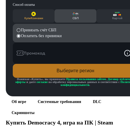
Способ оплаты
КупиКоинами
СБП
Картой
Привязать счёт СБП
Оплатить без привязки
Промокод
Выберите регион
Нажимая «
Купить
», вы принимаете
Правила пользования сайтом
,
Договор публич
оферты
и даете
согласие
на обработку персональных данных в соответствии с
Полит
конфиденциальности
.
Об игре
Системные требования
DLC
Скриншоты
Купить
Democracy 4
, игра на ПК | Steam