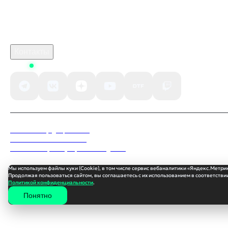
Связаться с нами
Поддержка клиентов
B2B сотрудничество
По вопросам рекламы
Контакты
Status
Политика конфиденциальности
Пользовательское соглашение
Согласие на обработку персональных данных
Мы используем файлы куки (Cookie), в том числе сервис вебаналитики «Яндекс.Метри
Продолжая пользоваться сайтом, вы соглашаетесь с их использованием в соответствии
Политикой конфиденциальности
.
Понятно