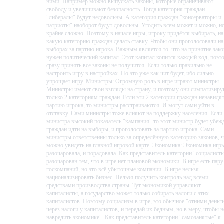
ними. Например можно выпускать законы, которые ограничивают
свободу и увеличивают безопасность. Тогда категория граждан
"либералы" будут недовольны. А категория граждан "консерваторы и
патриоты" наоборот будут довольны. Угодить всем может и можно, н
крайне сложно. Поэтому в начале игры, игроку придётся выбирать, на
какую категорию граждан делать ставку. Чтобы они проголосовали на
выборах за партию игрока. Важным является то. что на принятие зак
нужен политический капитал. Этот капитал копится каждый ход, поэт
сразу принять все законы не получится. Если только правильно не
настроить игру в настройках. Но это уже как чит будет, ибо сильно
упрощает игру. Министры: Огромную роль в игре играют министры.
Министры имеют свои взгляды на страну, и поэтому они симпатизир
только 2 категориям граждан. Если эти 2 категории граждан ненавидя
партию игрока, то министры расстраиваются. И могут сами уйти в
отставку. Сами министры тоже влияют на поддержку населения. Если
министра высокий показатель "кампания" то этот министр будет убеж
граждан идти на выборы, и проголосовать за партию игрока. Сами
министры ответственны только за определённую категорию законов, 
можно увидеть на главной игровой карте. Экономика: Экономика игр
разочаровала, и порадовала. Как представитель категории "социалист
разочарован тем, что в игре нет плановой экономики. В игре есть пару
госкомпаний, но это всё убыточные компании. В игре нельзя
национализировать бизнес. Нельзя получить контроль над всеми
средствами производства страны. Тут экономикой управляют
капиталисты, а государство может только собирать налоги с этих
капиталистов. Поэтому социализм в игре, это обычное "отними деньг
через налоги у капиталистов, и передай их бедным, но в меру, чтобы н
навредить экономике". Как представитель категории "самозанятые" я