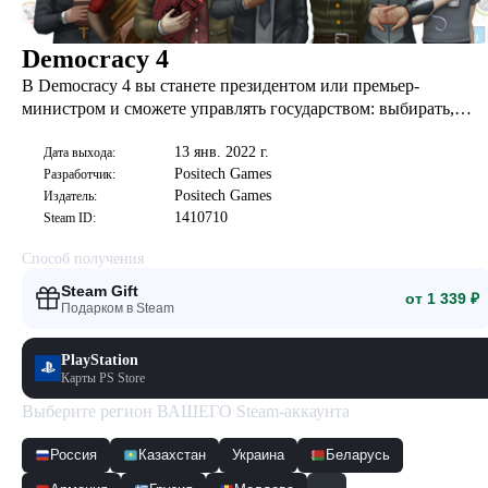
Democracy 4
В Democracy 4 вы станете президентом или премьер-
министром и сможете управлять государством: выбирать,
какую проводить политику, какие принимать законы и т. д.
13 янв. 2022 г.
Дата выхода:
Positech Games
Разработчик:
Positech Games
Издатель:
1410710
Steam ID:
Способ получения
Steam Gift
от 1 339 ₽
Подарком в Steam
PlayStation
Карты PS Store
Выберите регион ВАШЕГО Steam-аккаунта
Россия
Казахстан
Украина
Беларусь