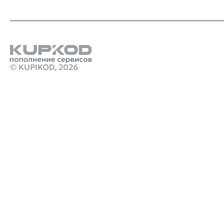
© KUPIKOD,
2026
Продукты
пополнение баланса стим аккаунт
Ps plus extra купить
Стим Россия
Купить игры Стим
Донат в Clash Royale
Купить игру ключом
Купить карту пополнения Nintendo eShop 20 USD US
Gift Card
марафон игра ключ
монстер хантер сториес 3
crimson desert купить стим
Робуксы в Роблокс