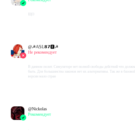
2023-08-29 16:30:52+00
ЩО
Проведено в игре:
94
ч.
В момент написания:
54
ч.
@
☭𝔸𝟝𝕃𝟴𝟳🅴☭
Не рекомендует
2023-07-31 00:27:15+00
В данном полит. Симуляторе нет полной свободы действий что должн
быть. Для большинства законов нет их альтернативы. Так же в базово
версии мало стран
Проведено в игре:
116
ч.
В момент написания:
116
ч.
@
Nickolas
Рекомендует
2023-07-02 11:32:39+00
.