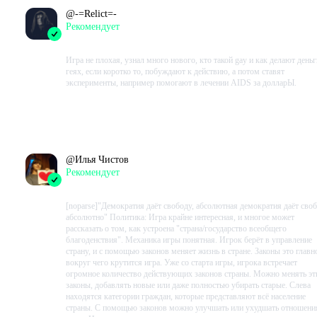
@
-=Relict=-
Рекомендует
2023-04-10 20:39:35+00
Игра не плохая, узнал много нового, кто такой gay и как делают деньг
геях, если коротко то, побуждают к действию, а потом ставят
эксперименты, например помогают в лечении AIDS за долларЫ.
Проведено в игре:
5611
ч.
В момент написания:
3197
ч.
@
Илья Чистов
Рекомендует
2023-03-18 15:32:12+00
[noparse]"Демократия даёт свободу, абсолютная демократия даёт сво
абсолютно" Политика: Игра крайне интересная, и многое может
рассказать о том, как устроена "страна/государство всеобщего
благоденствия". Механика игры понятная. Игрок берёт в управление
страну, и с помощью законов меняет жизнь в стране. Законы это главн
вокруг чего крутится игра. Уже со старта игры, игрока встречает
огромное количество действующих законов страны. Можно менять эт
законы, добавлять новые или даже полностью убирать старые. Слева
находятся категории граждан, которые представляют всё население
страны. С помощью законов можно улучшать или ухудшать отношени