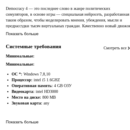
Democracy 4 — это последнее слово в жанре политических
симуляторов, в основе игры — специальная нейросеть, разработанная
таким образом, чтобы моделировать мнения, убеждения, мысли и
предрассудки тысяч виртуальных граждан. Качественно новый движо
с векторной графикой позволил создать для игры более адаптивный и
Показать больше
четкий интерфейс. В четвертой версии игры сохранились все
функции прошлых серий и добавилось множество новых функций:
Системные требования
Смотреть все
репортажи в СМИ, коалиционные правительства, чрезвычайные
полномочия, трехпартийные системы, а также усовершенствованная
Минимальные:
симуляция, которая учитывает инфляцию, коррупцию, такие понятия
Минимальные:
современной политики, как количественное смягчение, 'вертолетные'
деньги, безусловный базовый доход, и темы современной повестки,
ОС *:
Windows 7,8,10
например, нательные камеры для полицейских, права трансгендеров 
Процессор:
intel i5 1.6GHZ
многое-многое другое.
Оперативная память:
4 GB ОЗУ
Видеокарта:
intel HD3000
Democracy 4 — это идеальная песочница для проверки ваших
Место на диске:
800 MB
политический идей. Нам всё время кажется, что наши политики
Звуковая карта:
any
бесполезны и сами мы гораздо лучше справились бы с управлением
страной. Но насколько это правда? Одним глазом следя за бюджетом,
другим — за опросами общественного мнения, одновременно
Рекомендуемые:
Показать больше
подстраховываясь на случай террористической атаки, вы обнаружите,
Рекомендованные: