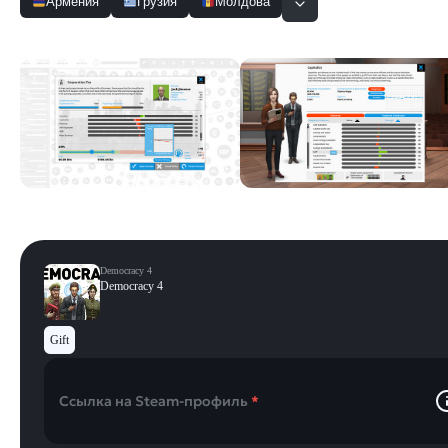
Армения
Грузия
Молдова
Скриншоты
Смотреть все
Democracy 4
Democracy 4
Gift
Ссылка на Steam-профиль
*