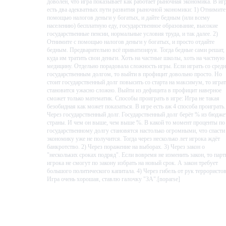
доволен, что игра показывает как работает рыночная экономика. В иг
есть два адекватных пути развития рыночной экономики: 1) Отнимите
помощью налогов деньги у богатых, и дайте бедным (или всему
населению) бесплатную еду, государственное образование, высокие
государственные пенсии, нормальные условия труда, и так далее. 2)
Отнимите с помощью налогов деньги у богатых, и просто отдайте
бедным. Предварительно всё приватизируя. Тогда бедные сами решат,
куда им тратить свои деньги. Хоть на частные школы, хоть на частную
медицину. Отдельно порадовала сложность игры. Если играть со сред
государственным долгом, то выйти в профицит довольно просто. Но
стоит государственный долг повысить со старта на максимум, то играт
становится ужасно сложно. Выйти из дефицита в профицит наверное
сможет только математик. Способы проиграть в игре: Игра не такая
безобидная как может показаться. В игре есть аж 4 способа проиграть.
Через государственный долг. Государственный долг берёт % из бюдже
страны. И чем он выше, чем выше %. В какой то момент проценты по
государственному долгу становятся настолько огромными, что спасти
экономику уже не получится. Тогда через несколько лет игрока ждёт
банкротство. 2) Через поражение на выборах. 3) Через закон о
"нескольких сроках подряд". Если вовремя не изменить закон, то пар
игрока не смогут по закону избрать на новый срок. А закон требует
большого политического капитала. 4) Через гибель от рук террористов
Игра очень хорошая, ставлю галочку "ЗА".[noparse]
Проведено в игре:
3609
ч.
В момент написания:
94
ч.