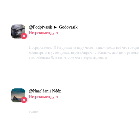
Проведено в игре:
917
ч.
В момент написания:
183
ч.
@
Podpivasik ► Godovasik
Не рекомендует
2023-05-30 10:36:16+00
Посредственно!!! Игрулька на пару часов, выполняешь всё что говоря
министры и в ус не дуешь, перевыбирают стабильно, да и не игра вовс
это, геймплея 0, жаль, что не могу вернуть деньги
Проведено в игре:
424
ч.
В момент написания:
270
ч.
@
Naat’áanii Nééz
Не рекомендует
2023-05-23 16:03:46+00
говно
Проведено в игре:
159
ч.
В момент написания:
159
ч.