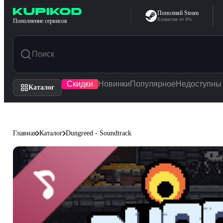
Перейти к содержимому
Пополняй Steam
Комиссия от 0%
Пополнение сервисов
Скидки
Новинки
Популярное
Недоступны
Каталог
Главная
Каталог
Dungreed - Soundtrack