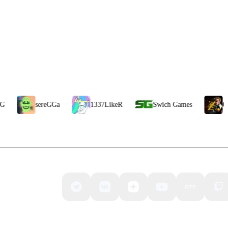
sereGGa
1337LikeR
Swich Games
CheZee