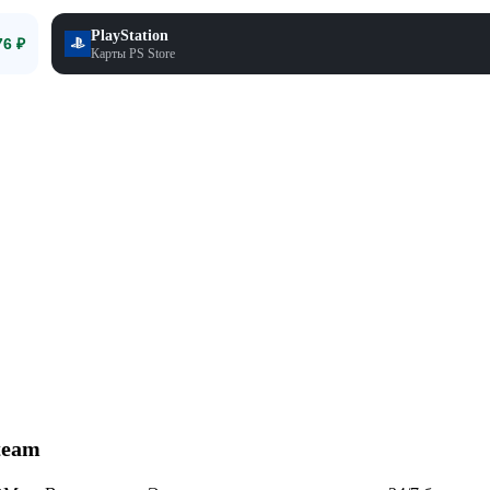
PlayStation
76 ₽
Карты PS Store
Смотр
Steam