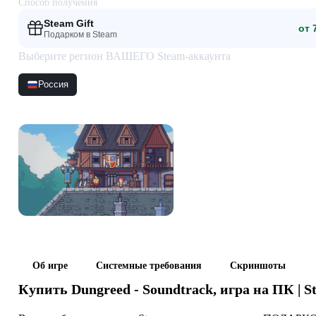
Способ получения
Steam Gift
от 
Подарком в Steam
Выберите регион ВАШЕГО Steam-аккаунта
Россия
Скриншоты
Об игре
Системные требования
Скриншоты
Купить
Dungreed - Soundtrack
, игра на ПК | 