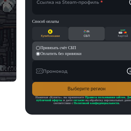
Ссылка на Steam-профиль
*
Способ оплаты
КупиКоинами
СБП
Картой
Привязать счёт СБП
Оплатить без привязки
Промокод
Выберите регион
Нажимая «
Купить
», вы принимаете
Правила пользования сайтом
,
До
публичной оферты
и даете
согласие
на обработку персональных данн
соответствии с
Политикой конфиденциальности
.