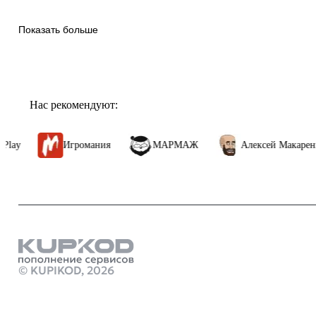
Показать больше
Нас рекомендуют:
Игромания
МАРМАЖ
Алексей Макаренков
Продукты
пополнить с
© KUPIKOD,
2026
Купить chatg
Стим Россия
Купить игры