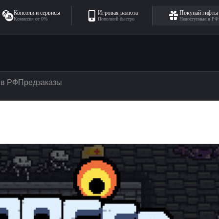
Консоли и сервисы
Игровая валюта
Покупай гифты
Комиссия от 0%
Пополняй быстро
Недоступные в РФ
 в РФ
Предзаказы