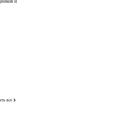
дников и
еть все