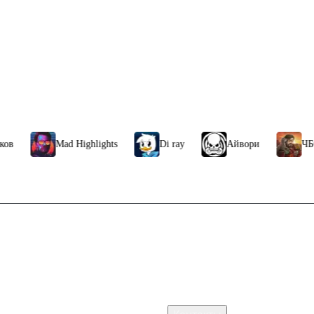
Mad Highlights
Di ray
Айвори
ЧБG
Связаться с нами
тим самый дешевый способ
Поддержка клиентов
pt
B2B сотрудничество
По вопросам рекламы
 Стим