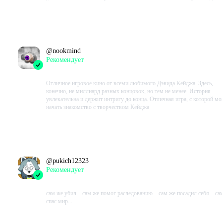
Проведено в игре:
536
ч.
В момент написания:
536
ч.
@
nookmind
Рекомендует
2023-10-06 13:31:12+00
Отличное игровое кино от всеми любимого Дэвида Кейджа. Здесь,
конечно, не миллиард разных концовок, но тем не менее. История
увлекательна и держит интригу до конца. Отличная игра, с которой м
начать знакомство с творчеством Кейджа
Проведено в игре:
502
ч.
В момент написания:
502
ч.
@
pukich12323
Рекомендует
2023-10-05 18:43:51+00
сам же убил... сам же помог раследованию... сам же посадил себя... са
спас мир...
Проведено в игре:
664
ч.