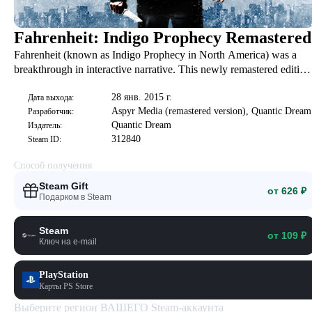
Fahrenheit: Indigo Prophecy Remastered
Fahrenheit (known as Indigo Prophecy in North America) was a
breakthrough in interactive narrative. This newly remastered edition
features updated textures in HD, expanded controller support, and i
28 янв. 2015 г.
based on the uncut and uncensored international version of the
Дата выхода:
Aspyr Media (remastered version), Quantic Dream
Разработчик:
game.
Quantic Dream
Издатель:
312840
Steam ID:
Способ получения
Steam Gift
от 626 ₽
Подарком в Steam
Steam
от 109 ₽
Ключ на e-mail
PlayStation
Карты PS Store
Выберите регион ВАШЕГО Steam-аккаунта