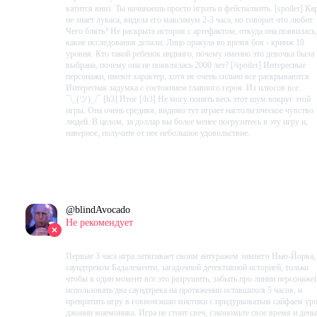
катится вниз. Ты начинаешь просто играть и фейспалмить. [spoiler] Ка
не знает лукаса, видела его максимум 2-3 часа, но говорит что любит.
Чего блять? Не раскрыта история с артефактом, откуда она появилась,
какие исследования делали. Лицо оракула во время боя - кринж 10
уровня. Кто такой ребенок индинго, почему именно это девочка была
выбрана, почему она не появлялась 2000 лет? [/spoiler] Интересные
персонажи, имеют характер, хотя не очень сильно все раскрываются.
Интересная задумка с состоянием главного героя. Из плюсов все.
¯\_(ツ)_/¯ [h3] Итог [/h3] Не могу понять весь этот шум вокруг этой
игры. Она очень средняя, видимо тут играет настольгическое чувство
людей. В целом, за доллар вы более менее погрузитесь в эту игру и,
наверное, получите от нее небольшое удовольствие.
Проведено в игре:
508
ч.
В момент написания:
508
ч.
@
blindAvocado
Не рекомендует
2023-10-14 19:22:20+00
Первые 3 часа игра затягивает своим антуражем зимнего Нью-Йорка,
саундтреком Бадалементи, загадочной детективной историей, только
чтобы в один момент все это разрушить, забыть про линии персонажей
использовать два саундтрека на протяжении оставшихся 5 часов, и
превратить игру в говномэшап мистики с придурковатым сайфаем ур
джонни мнемоника. Игра не стоит свеч, сэкономьте свое время и день