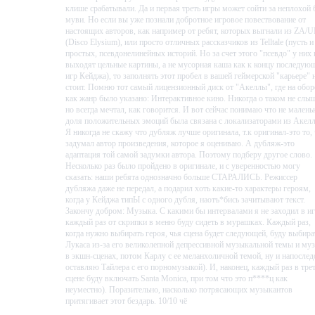
клише срабатывали. Да и первая треть игры может сойти за неплохой 
муви. Но если вы уже познали добротное игровое повествование от
настоящих авторов, как например от ребят, которых выгнали из ZA/
(Disco Elysium), или просто отличных рассказчиков из Telltale (пусть и
простых, псевдонелинейных историй. Но за счет этого "псевдо" у них 
выходят цельные картины, а не мусорная каша как к концу последую
игр Кейджа), то заполнять этот пробел в вашей геймерской "карьере" 
стоит. Помню тот самый лицензионный диск от "Акеллы", где на обор
как жанр было указано: Интерактивное кино. Никогда о таком не слы
но всегда мечтал, как говорится. И вот сейчас понимаю что не малень
доля положительных эмоций была связана с локализаторами из Акел
Я никогда не скажу что дубляж лучше оригинала, т.к оригинал-это то,
задумал автор произведения, которое я оцениваю. А дубляж-это
адаптация той самой задумки автора. Поэтому подберу другое слово.
Несколько раз было пройдено в оригинале, и с уверенностью могу
сказать: наши ребята однозначно больше СТАРАЛИСЬ. Режиссер
дубляжа даже не передал, а подарил хоть какие-то характеры героям,
когда у Кейджа типЫ с одного дубля, наотъ*бись зачитывают текст.
Закончу добром: Музыка. С какими бы интервалами я не заходил в иг
каждый раз от скрипки в меню буду сидеть в мурашках. Каждый раз,
когда нужно выбирать героя, чья сцена будет следующей, буду выбира
Лукаса из-за его великолепной депрессивной музыкальной темы и му
в экшн-сценах, потом Карлу с ее меланхоличной темой, ну и напослед
оставляю Тайлера с его порномузыкой). И, наконец, каждый раз в тре
сцене буду включать Santa Monica, при том что это п****ц как
неуместно). Поразительно, насколько потрясающих музыкантов
притягивает этот бездарь. 10/10 чё