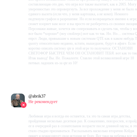
составляющая-это дно, что игра все также вылетает, как в 2005. Могу
уверенностью это опровергнуть. За все прохождение у меня не было н
единого вылета (если что, у меня картошка, а не комп). Немного
подтянули графон и разрешение. Но если возвращаться именно к игре,
сюжет взорвет вам мозг и вы просто не разберетесь со своими эмоци
Персонажи живые, хочется им сопереживать и сделать так, чтобы у вс
все было *хорошо* (ноу спойлерс) вот как то так. Но. Но.... система
епрст. Люди, привыкшие к новым системам QTE как в каком нибудь T
quorry относительно недавно, кстати, вышедшем, будут в афиге. Если
коротко описать систему qte в этой игре то получится: ОСТАНОВИ
СВЕТОФОР БЫСТРЕЕ ЧЕМ ОН ОСТАНОВИТ ТЕБЯ. вот как то так
Итак вывод! Вы. Не. Пожалеете. Ставлю этой великолепной игре 10
потных ладошек из-за qte из 10!
Проведено в игре:
676
ч.
В момент написания:
676
ч.
@
abrik37
Не рекомендует
2023-08-20 21:42:57+00
Любимая игра и всегда ею останется, т.к это та самая игра детства,
пройденная несколько десятков раз. К сожалению, повзрослев, и прой
ее в очередной раз в сознательном возрасте после длинной паузы, в э
стало стыдно признаваться. Рассказывать насколько вторично Кейдж
пишет и режиссирует свои истории не буду. Все таки на ребенка все эт