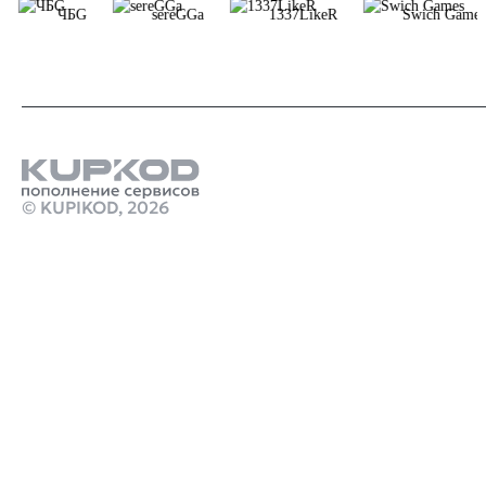
ЧБG
sereGGa
1337LikeR
Swich Games
© KUPIKOD,
2026
Продукты
Пополнить кошелек steam тенге
Купить подписку пс плюс
Стим Россия
Купить игры Стим
Донат в Marvel Rivals
Купить игру ключом
Купить ключ Mafia: The Old Country Steam GL
marathon предзаказ
Промокод Discord Kupikod