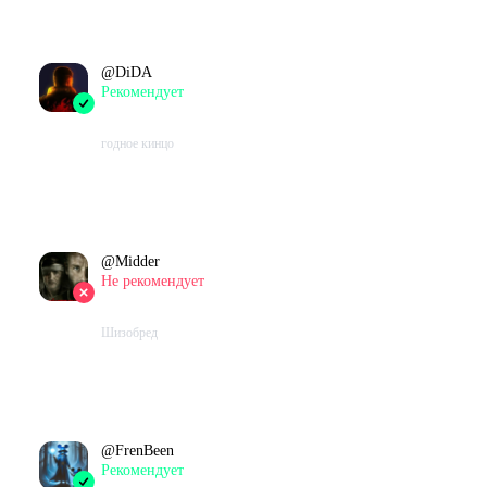
В момент написания:
664
ч.
@
DiDA
Рекомендует
2023-10-02 15:28:29+00
годное кинцо
Проведено в игре:
592
ч.
В момент написания:
592
ч.
@
Midder
Не рекомендует
2023-09-02 13:23:08+00
Шизобред
Проведено в игре:
847
ч.
В момент написания:
847
ч.
@
FrenBeen
Рекомендует