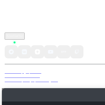
crimson desert релиз
Робуксы в Роблокс
Связаться с нами
Поддержка клиентов
B2B сотрудничество
По вопросам рекламы
Контакты
Status
Политика конфиденциальности
Пользовательское соглашение
Согласие на обработку персональных данных
Мы используем файлы куки (Cookie), в том числе сервис вебаналитики «Яндекс.Метри
Продолжая пользоваться сайтом, вы соглашаетесь с их использованием в соответствии
Политикой конфиденциальности
.
Понятно