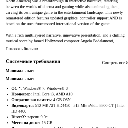
North America) was a breakthrough in interactive narrative, teetering
between the worlds of cinema and gaming while also embracing them,
carving its own unique genre in the entertainment landscape. This newly
remastered edition features updated graphics, controller support AND is
based on the uncut/uncensored international version of the game.
With a rich multilayered narrative, innovative presentation, and a chilling
musical score by famed Hollywood composer Angelo Badalamenti,
Fahrenheit: Indigo Prophecy Remastered serves as the definitive version of
Показать больше
the supernatural murder mystery and (re)introduces the groundbreaking titl
to old and new fans alike.
Системные требования
Смотреть все
Features:
Минимальные:
• Interactive Drama — An intuitive control scheme and spectacular split-
Минимальные:
screen presentation complement the game's mysterious noir narrative.
• Extensive Replayability — With branching dialog and multiple endings,
ОС *:
Windows® 7, Windows® 8
each playthrough of the game yields a different outcome.
Процессор:
Intel Core i3, AMD A10
• Multiple Characters — Take control of the narrative through four
Оперативная память:
4 GB ОЗУ
different playable characters, each illuminating a different perspective of
Видеокарта:
512 MB ATI HD4450 | 512 MB nVidia 8800 GT | Intel
the story.
HD 4400
• Fully Voiced Script — Every line from the extensive script is voiced by
DirectX:
версии 9.0c
professional actors in English, French, German, and Spanish.
Место на диске:
15 GB
• Cinematic Score — Fahrenheit features a fully orchestrated score