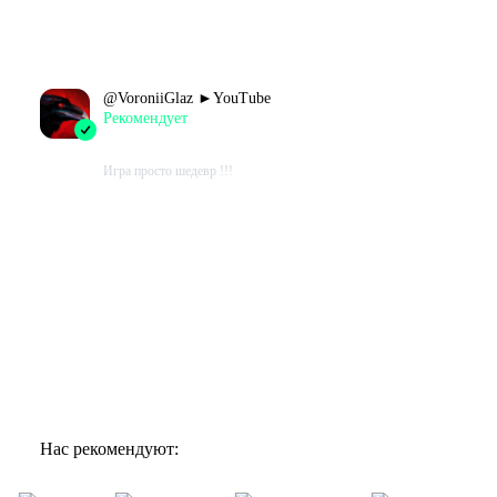
Проведено в игре:
472
ч.
В момент написания:
472
ч.
@
VoroniiGlaz ►YouTube
Рекомендует
2023-08-05 13:10:07+00
Игра просто шедевр !!!
Проведено в игре:
324
ч.
В момент написания:
106
ч.
Показать ещё
Показать все отзывы
Нас рекомендуют: