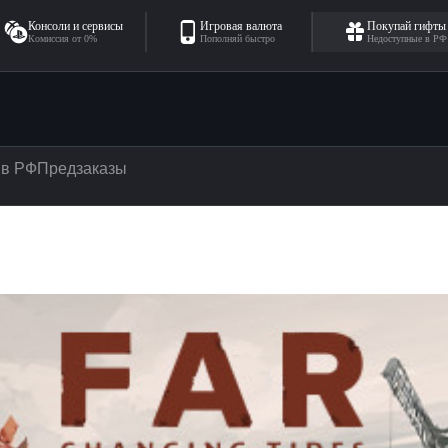
Консоли и сервисы
Игровая валюта
Покупай гифты
Комиссия от 0%
Пополняй быстро
Недоступные в РФ
 в РФ
Предзаказы