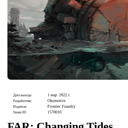
1 мар. 2022 г.
Дата выхода:
Okomotive
Разработчик:
Frontier Foundry
Издатель:
1570010
Steam ID:
FAR: Changing Tides