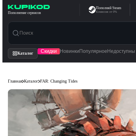
Перейти к содержимому
Пополняй Steam
Комиссия от 0%
Пополнение сервисов
Скидки
Новинки
Популярное
Недоступны
Каталог
Главная
Каталог
FAR: Changing Tides