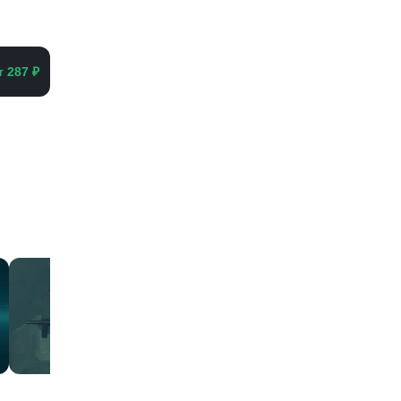
т 287 ₽
еть все