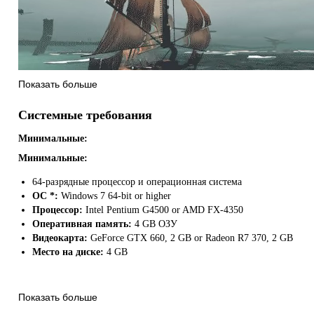
Показать больше
Системные требования
В игре Changing Tides на смену выжженным пустынным равнинам из 
регионам, головоломкам и механикам, полный испытаний путь по ми
Минимальные:
для новых игроков.
Минимальные:
64-разрядные процессор и операционная система
НОВЫЙ ДОМ
ОС *:
Windows 7 64-bit or higher
Процессор:
Intel Pentium G4500 or AMD FX-4350
Оперативная память:
4 GB ОЗУ
Видеокарта:
GeForce GTX 660, 2 GB or Radeon R7 370, 2 GB
Место на диске:
4 GB
Показать больше