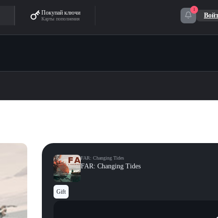
1
Покупай ключи
Вой
Карты пополнения
FAR: Changing Tides
FAR: Changing Tides
Gift