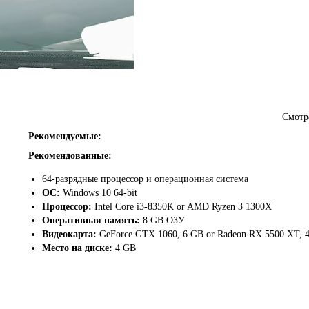
Смотр
FAR: Lone Sails придут грозовые облака и морские просторы. Благодар
ру FAR: Changing Tides станет увлекательным как для поклонников сери
Рекомендуемые:
Рекомендованные:
64-разрядные процессор и операционная система
ОС:
Windows 10 64-bit
Процессор:
Intel Core i3-8350K or AMD Ryzen 3 1300X
Оперативная память:
8 GB ОЗУ
Видеокарта:
GeForce GTX 1060, 6 GB or Radeon RX 5500 XT, 
Место на диске:
4 GB