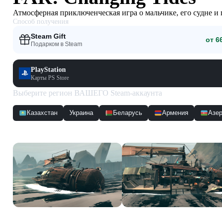
Атмосферная приключенческая игра о мальчике, его судне и
Способ получения
Steam Gift
от 6
Подарком в Steam
PlayStation
Карты PS Store
Выберите регион ВАШЕГО Steam-аккаунта
Казахстан
Украина
Беларусь
Армения
Азе
Скриншоты