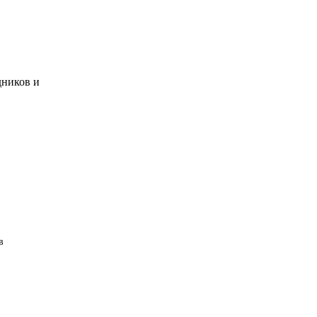
дников и
в