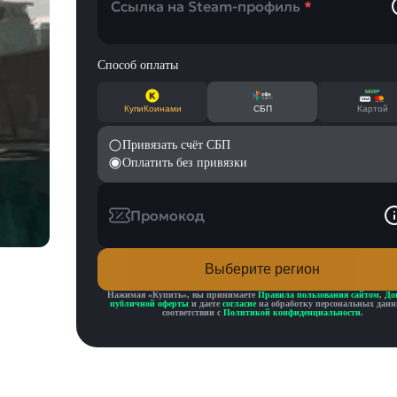
Ссылка на Steam-профиль
*
Способ оплаты
КупиКоинами
СБП
Картой
Привязать счёт СБП
Оплатить без привязки
Промокод
Выберите регион
Нажимая «
Купить
», вы принимаете
Правила пользования сайтом
,
До
публичной оферты
и даете
согласие
на обработку персональных данн
соответствии с
Политикой конфиденциальности
.