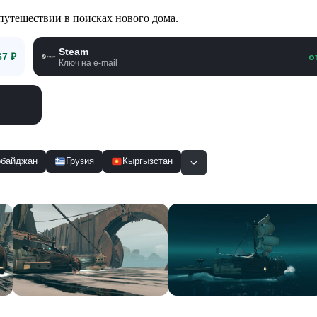
 путешествии в поисках нового дома.
Steam
67 ₽
о
Ключ на e-mail
рбайджан
Грузия
Кыргызстан
Смотр