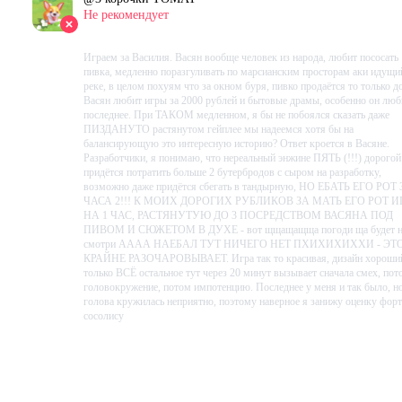
Не рекомендует
2023-10-07 19:40:58+00
Играем за Василия. Васян вообще человек из народа, любит пососать
пивка, медленно поразгуливать по марсианским просторам аки идущи
реке, в целом похуям что за окном буря, пивко продаётся то только до
Васян любит игры за 2000 рублей и бытовые драмы, особенно он люб
последнее. При ТАКОМ медленном, я бы не побоялся сказать даже
ПИЗДАНУТО растянутом гейплее мы надеемся хотя бы на
балансирующую это интересную историю? Ответ кроется в Васяне.
Разработчики, я понимаю, что нереальный энжине ПЯТЬ (!!!) дорогой
придётся потратить больше 2 бутербродов с сыром на разработку,
возможно даже придётся сбегать в тандырную, НО ЕБАТЬ ЕГО РОТ 
ЧАСА 2!!! К МОИХ ДОРОГИХ РУБЛИКОВ ЗА МАТЬ ЕГО РОТ И
НА 1 ЧАС, РАСТЯНУТУЮ ДО 3 ПОСРЕДСТВОМ ВАСЯНА ПОД
ПИВОМ И СЮЖЕТОМ В ДУХЕ - вот щщащащща погоди ща будет 
смотри АААА НАЕБАЛ ТУТ НИЧЕГО НЕТ ПХИХИХИХХИ - ЭТ
КРАЙНЕ РАЗОЧАРОВЫВАЕТ. Игра так то красивая, дизайн хороши
только ВСЁ остальное тут через 20 минут вызывает сначала смех, пот
головокружение, потом импотенцию. Последнее у меня и так было, н
голова кружилась неприятно, поэтому наверное я занижу оценку форт
сосолису
Проведено в игре:
213
ч.
В момент написания:
213
ч.