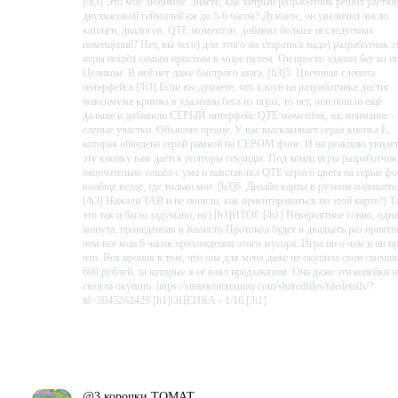
[/h3] Это моё любимое. Знаете, как хитрый разработчик решил растян
двухчасовой геймплей аж до 5-6 часов? Думаете, он увеличил число
катсцен, диалогов, QTE моментов, добавил больше исследуемых
помещений? Нет, вы чего) для этого же стараться надо) разработчик э
игры пошёл самым простым в мире путем. Он просто удалил бег из и
Целиком. В ней нет даже быстрого шага. [h3]5. Цветовая слепота
интерфейса.[/h3] Если вы думаете, что клоун на разработчике достиг
максимума кринжа в удалении бега из игры, то нет, они пошли ещё
дальше и добавили СЕРЫЙ интерфейс QTE моментов, на, внимание -
слепые участки. Объясню проще. У вас выскакивает серая кнопка E,
которая обведена серой рамкой на СЕРОМ фоне. И на реакцию увиде
эту кнопку вам даётся полторы секунды. Под конец игры разработчик
окончательно сошёл с ума и навставлял QTE серого цвета на серые ф
вообще везде, где только мог. [h3]6. Дизайн карты в ручном планшете
[/h3] Нажали TAB и не поняли, как ориентироваться по этой карте?) Т
это так и было задумано, ну) [h1]ИТОГ:[/h1] Невероятное говнo, одна
минута, проведённая в Калисто Протокол будет в двадцать раз приятн
чем все мои 6 часов прохождения этого мусора. Игра ни о чем и ни п
что. Вся ирония в том, что она для меня даже не окупила свои смешн
600 рублей, за которые я её взял предзаказом. Она даже эти копейки н
смогла окупить. https://steamcommunity.com/sharedfiles/filedetails/?
id=3045262429 [h1]ОЦЕНКА - 1/10.[/h1]
Проведено в игре:
332
ч.
В момент написания:
332
ч.
@
3 корочки ТОМАТ