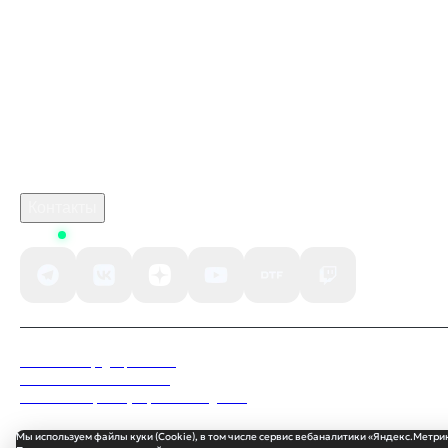
marathon
Промокод Discord Kupikod
crimson desert купить
Робуксы в Роблокс
Связаться с нами
Поддержка клиентов
B2B сотрудничество
По вопросам рекламы
Контакты
Status
Политика конфиденциальности
Пользовательское соглашение
Согласие на обработку персональных данных
Мы используем файлы куки (Cookie), в том числе сервис вебаналитики «Яндекс.Метри