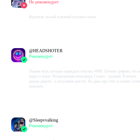
Не рекомендует
2023-09-13 20:47:29+00
Короткая, малый и рваный местами сюжет
Проведено в игре:
288
ч.
В момент написания:
288
ч.
@
HEADSHOTER
Рекомендует
2023-09-04 19:18:50+00
Первая игра, которая оправдала покупку 4090. Лучшая графика, что я
видел в играх. Потрясающая атмосфера. Сюжет - средний. В начале
ждешь дикоты - а получаешь рыготу. Но даже при этих условиях стои
поиграть.
Проведено в игре:
332
ч.
В момент написания:
332
ч.
@
Sleepvvalking
Рекомендует
2023-09-04 12:08:10+00