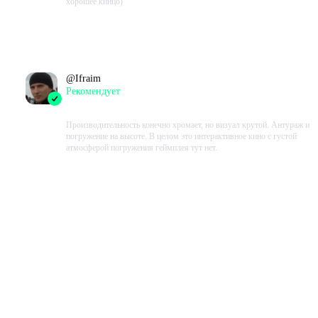
хорошее кинцо)
Проведено в игре:
556
ч.
В момент написания:
556
ч.
@
Ifraim
Рекомендует
2023-09-03 18:46:44+00
Производительность конечно хромает, но визуал крутой. Антураж и
погружение на высоте. В целом это интерактивное кино с густой
атмосферой погружения геймплея тут нет.
Проведено в игре:
252
ч.
В момент написания:
252
ч.
Показать ещё
Показать все отзывы