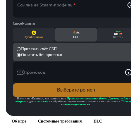
Ссылка на Steam-профиль
*
Способ оплаты
КупиКоинами
СБП
Картой
Привязать счёт СБП
Оплатить без привязки
Промокод
Выберите регион
Нажимая «
Купить
», вы принимаете
Правила пользования сайтом
,
Договор публич
оферты
и даете
согласие
на обработку персональных данных в соответствии с
Полит
конфиденциальности
.
Об игре
Системные требования
DLC