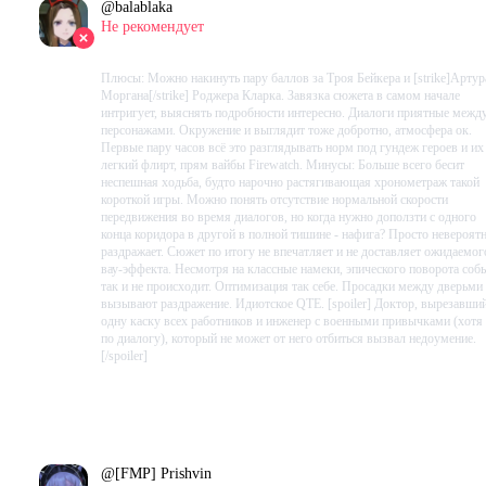
@
balablaka
Не рекомендует
2023-09-13 21:29:36+00
Плюсы: Можно накинуть пару баллов за Троя Бейкера и [strike]Артур
Моргана[/strike] Роджера Кларка. Завязка сюжета в самом начале
интригует, выяснять подробности интересно. Диалоги приятные межд
персонажами. Окружение и выглядит тоже добротно, атмосфера ок.
Первые пару часов всё это разглядывать норм под гундеж героев и их
легкий флирт, прям вайбы Firewatch. Минусы: Больше всего бесит
неспешная ходьба, будто нарочно растягивающая хронометраж такой
короткой игры. Можно понять отсутствие нормальной скорости
передвижения во время диалогов, но когда нужно доползти с одного
конца коридора в другой в полной тишине - нафига? Просто невероят
раздражает. Сюжет по итогу не впечатляет и не доставляет ожидаемог
вау-эффекта. Несмотря на классные намеки, эпического поворота соб
так и не происходит. Оптимизация так себе. Просадки между дверьми
вызывают раздражение. Идиотское QTE. [spoiler] Доктор, вырезавши
одну каску всех работников и инженер с военными привычками (хотя
по диалогу), который не может от него отбиться вызвал недоумение.
[/spoiler]
Проведено в игре:
337
ч.
В момент написания:
337
ч.
@
[FMP] Prishvin