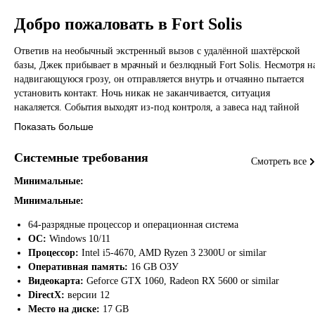
Добро пожаловать в Fort Solis
Ответив на необычный экстренный вызов с удалённой шахтёрской
базы, Джек прибывает в мрачный и безлюдный Fort Solis. Несмотря н
надвигающуюся грозу, он отправляется внутрь и отчаянно пытается
установить контакт. Ночь никак не заканчивается, ситуация
накаляется. События выходят из-под контроля, а завеса над тайной
исчезновения персонала базы начинает приподниматься.
Показать больше
Системные требования
Смотреть все
Минимальные:
Иммерсивный сюжет
Минимальные:
Fort Solis предлагает игрокам невероятный уровень контроля для
64-разрядные процессор и операционная система
достижения полного погружения в игровой процесс. Благодаря
ОС:
Windows 10/11
участию таких актёров как Роджер Кларк, Трой Бейкер и Джулия
Процессор:
Intel i5-4670, AMD Ryzen 3 2300U or similar
Браун, каждая глава Fort Solis пробуждает в игроках сильные эмоции,
Оперативная память:
16 GB ОЗУ
включая страх, сочувствие и многие другие.
Видеокарта:
Geforce GTX 1060, Radeon RX 5600 or similar
DirectX:
версии 12
Основная сюжетная линия сопровождается массой дополнительных
Место на диске:
17 GB
элементов повествования, таких как аудиожурналы, записи с камер