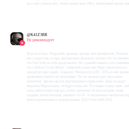
ни о чем ,сюжета нет , этому шлаку цена 100 р. потраченное время зр
Проведено в игре:
292
ч.
В момент написания:
292
ч.
@
K41Z3RR
Не рекомендует
2023-09-22 01:12:21+00
Игра на 4 часа. Подумайте дважды, прежде чем приобретать. Платить 
неё следует как за пару двухчасовых фильмов, потому что это именно
что Fort Solis из себя представляет. Не слушайте никого, кто сравнива
это с Deliver Us the Moon - геймплей в кино про Марс заключается в
поворотах при ходьбе. Серьёзно. Иногда есть QTE - 95% из них можн
провалить и ничего не произойдёт. Тот же процент для стрессовых
моментов - фильм просто перехватывает управление. Даже не дадут
порулить Марсоходом, он будет ехать сам. Челлендж только один - на
силы зайти в кино ещё раз, чтобы закончить. Кстати история очень
средняя, почти бытовая, никакого Sci-Fi. А постановка и актёрская иг
непоследовательны и посредственны. [h3] 5.0 на imdb [/h3]
Проведено в игре:
245
ч.
В момент написания:
245
ч.