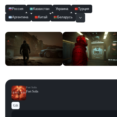
Россия
Казахстан
Украина
Турция
Аргентина
Китай
Беларусь
Скриншоты
Смотреть все
Fort Solis
Fort Solis
Gift