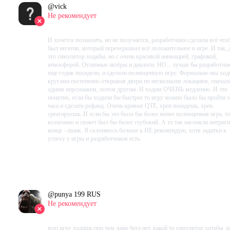
@
vick
Не рекомендует
2023-10-05 09:53:27+00
И хочется похвалить, но не получается, разработчики сделали всё что
был негатив, который перечеркивал всё положительное в игре. И так, д
это симулятор ходьбы, но с очень красивой анимацией, графикой,
атмосферой. Отличные актёры и диалоги. НО... лучше бы разработчи
еще годик посидели, и сделали полноценную игру. Формально мы хо
кругами постепенно открывая двери по нескольким локациям, сначал
одним персонажем, потом другим. И ходим ОЧЕНЬ медленно. И это
понятно, если бы ходили бы быстрее то игру можно было бы пройти з
часа и сделать рефанд. Очень кривые QTE, хрен попадешь, хрен
среагируешь. И если бы это была бы более менее полноценная игра, т
возможно и сюжет был бы более глубокий. А то так нагоняли интриги,
конце - пшик. Я склоняюсь больше к НЕ рекомендую, хотя задатки к
успеху у игры и разработчиков есть.
Проведено в игре:
240
ч.
В момент написания:
212
ч.
@
punya 199 RUS
Не рекомендует
2023-09-30 14:46:32+00
всю игру ходишь при чем даже бега нет, какой то симулятор хотьбы ,и