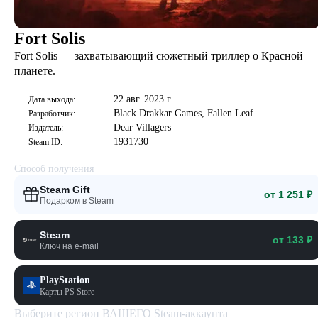
Fort Solis
Fort Solis — захватывающий сюжетный триллер о Красной
планете.
22 авг. 2023 г.
Дата выхода:
Black Drakkar Games, Fallen Leaf
Разработчик:
Dear Villagers
Издатель:
1931730
Steam ID:
Способ получения
Steam Gift
от 1 251 ₽
Подарком в Steam
Steam
от 133 ₽
Ключ на e-mail
PlayStation
Карты PS Store
Выберите регион ВАШЕГО Steam-аккаунта