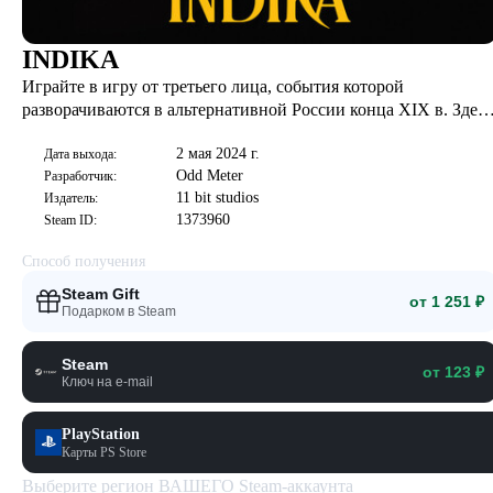
INDIKA
Играйте в игру от третьего лица, события которой
разворачиваются в альтернативной России конца XIX в. Здесь
религия сталкивается с жестокой реальностью. INDIKA
2 мая 2024 г.
повествует о монахине, которая отправилась на поиски себя,
Дата выхода:
Odd Meter
Разработчик:
заручившись поддержкой самого дьявола.
11 bit studios
Издатель:
1373960
Steam ID:
Способ получения
Steam Gift
от 1 251 ₽
Подарком в Steam
Steam
от 123 ₽
Ключ на e-mail
PlayStation
Карты PS Store
Выберите регион ВАШЕГО Steam-аккаунта