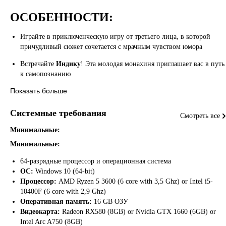
ОСОБЕННОСТИ:
Играйте в приключенческую игру от третьего лица, в которой
причудливый сюжет сочетается с мрачным чувством юмора
Встречайте
Индику
! Эта молодая монахиня приглашает вас в путь
к самопознанию
Показать больше
А в компаньоны
Индика
выбрала себе не абы кого, а самого
дьявола
Системные требования
Смотреть все
Погрузитесь в скрытые глубины души Индики, решая уникальные
головоломки
Минимальные:
Минимальные:
Путешествуйте по сюрреалистическим пейзажам России
64-разрядные процессор и операционная система
Узнайте тайны прошлого Индики через двухмерные пиксельные
ОС:
Windows 10 (64-bit)
мини-игры
Процессор:
AMD Ryzen 5 3600 (6 core with 3,5 Ghz) or Intel i5-
10400F (6 core with 2,9 Ghz)
Оперативная память:
16 GB ОЗУ
Видеокарта:
Radeon RX580 (8GB) or Nvidia GTX 1660 (6GB) or
Intel Arc A750 (8GB)