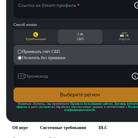
Ссылка на Steam-профиль
*
Способ оплаты
КупиКоинами
СБП
Картой
Привязать счёт СБП
Оплатить без привязки
Промокод
Выберите регион
Нажимая «
Купить
», вы принимаете
Правила пользования сайтом
,
Договор публич
оферты
и даете
согласие
на обработку персональных данных в соответствии с
Полит
конфиденциальности
.
Об игре
Системные требования
DLC