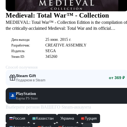
Medieval: Total War™ - Collection
MEDIEVAL: Total War™ - Collection Edition is the compilation o
the critically-acclaimed Medieval: Total War and its official
expansion pack - Viking Invasion.
25 июн. 2015 г.
Дата выхода:
CREATIVE ASSEMBLY
Разработчик:
SEGA
Издатель:
345260
Steam ID:
Способ получения
Steam Gift
от 369 ₽
Подарком в Steam
PlayStation
Карты PS Store
Выберите регион ВАШЕГО Steam-аккаунта
Россия
Казахстан
Украина
Турция