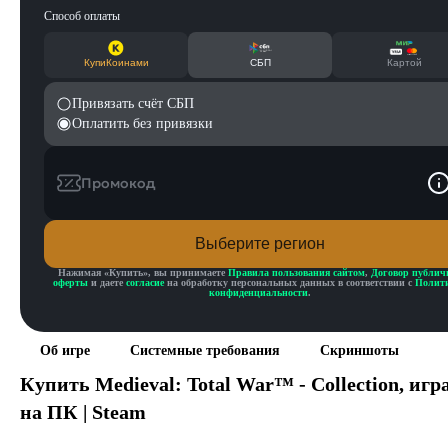
Способ оплаты
КупиКоинами
СБП
Картой
Привязать счёт СБП
Оплатить без привязки
Промокод
Выберите регион
Нажимая «
Купить
», вы принимаете
Правила пользования сайтом
,
Договор публич
оферты
и даете
согласие
на обработку персональных данных в соответствии с
Полит
конфиденциальности
.
Об игре
Системные требования
Скриншоты
Купить
Medieval: Total War™ - Collection
, игр
на ПК | Steam