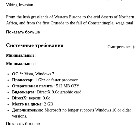
Viking Invasion
From the lush grasslands of Western Europe to the arid deserts of Northern
Africa, and from the first Crusade to the fall of Constantinople, wage total
war in order to expand your influence and secure your reign as you build a
Показать больше
dynastic empire to stretch across four centuries.
Recruit and deploy armies, besiege settlements, fight naval battles and
Системные требования
Смотреть все
employ agents such as emissaries, spies and assassins to aid with diplomacy,
offer alliances or bribes, or execute more clandestine actions.
Минимальные:
A dramatic period of rebellion, civil war, and the birthing of nations
Минимальные:
provides the backdrop to your own scheme for ultimate power. Carve a
niche for yourself through the crucible of battle and become the statesman
ОС *:
Vista, Windows 7
and king the era demands.
Процессор:
1 Ghz or faster processor
Оперативная память:
512 MB ОЗУ
• Fourteen playable factions from across Europe, the Middle East and
Видеокарта:
DirectX 9.0c graphic card
Africa.
DirectX:
версии 9.0c
• Up to 10,000 soldiers on-screen deliver incredible, epic battle scenes.
Место на диске:
2 GB
• New siege systems make the most of an era where formidable castles
Дополнительно:
Microsoft no longer supports Windows 10 or older
dotted the landscape.
versions.
• Valour, Vice and Virtues colour your faction’s characters, effecting how
Показать больше
other treat them and the men they lead.
Рекомендуемые: