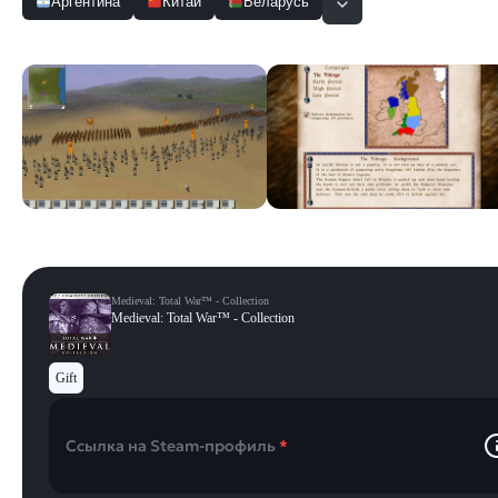
Аргентина
Китай
Беларусь
Скриншоты
Смотреть все
Medieval: Total War™ - Collection
Medieval: Total War™ - Collection
Gift
Ссылка на Steam-профиль
*