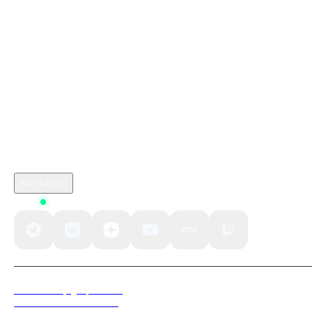
Купить игру ключом
Купить карту пополнения Steam 100 USD TR Gift
Card
когда выйдет игра марафон
monster hunter stories 3
crimson desert сколько стоит
Робуксы в Роблокс
Связаться с нами
Поддержка клиентов
B2B сотрудничество
По вопросам рекламы
Контакты
Status
Политика конфиденциальности
Пользовательское соглашение