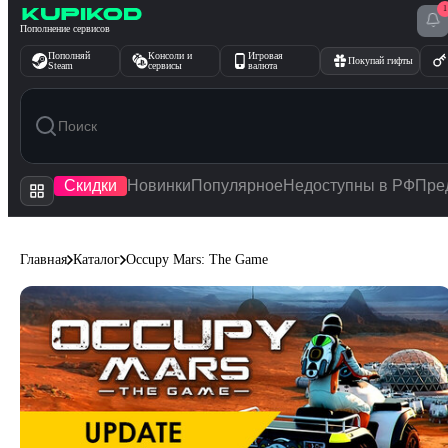
1
Перейти к содержимому
Пополнение сервисов
Пополняй
Консоли и
Игровая
Покупай гифты
Steam
сервисы
валюта
Скидки
Новинки
Популярное
Недоступны в РФ
Пре
Главная
Каталог
Occupy Mars: The Game