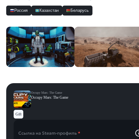
Россия
Казахстан
Беларусь
Скриншоты
Смотреть все
Occupy Mars: The Game
Occupy Mars: The Game
Gift
Ссылка на Steam-профиль
*