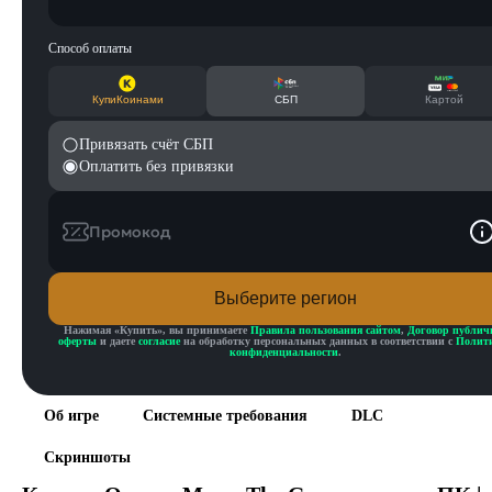
Способ оплаты
КупиКоинами
СБП
Картой
Привязать счёт СБП
Оплатить без привязки
Промокод
Выберите регион
Нажимая «
Купить
», вы принимаете
Правила пользования сайтом
,
Договор публич
оферты
и даете
согласие
на обработку персональных данных в соответствии с
Полит
конфиденциальности
.
Об игре
Системные требования
DLC
Скриншоты