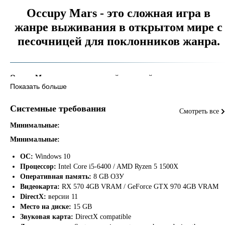
Occupy Mars - это сложная игра в
жанре выживания в открытом мире с
песочницей для поклонников жанра.
Occupy Mars
это высокотехничный, открытый мир, песочница о
Показать больше
колонизации Марса. Стройте и модернизируйте свою базу,
открывайте новые удивительные регионы, проводите горные работы,
Системные требования
добывайте воду и генерируйте кислород, выращивайте урожай,
Смотреть все
исправляйте сломанные части, учитесь выживать на Марсе!
Минимальные:
Минимальные:
ОС:
Windows 10
Процессор:
Intel Core i5-6400 / AMD Ryzen 5 1500X
Оперативная память:
8 GB ОЗУ
Видеокарта:
RX 570 4GB VRAM / GeForce GTX 970 4GB VRAM
Вы когда-нибудь мечтали посетить Марс? Мы всегда так делали! Есть
DirectX:
версии 11
так много вещей, чтобы увидеть и открыть для себя на Красной
Место на диске:
15 GB
планете, так много интересных технологий, которые будут созданы,
Звуковая карта:
DirectX compatible
так много проблем, чтобы преодолеть! Человечество может сделать