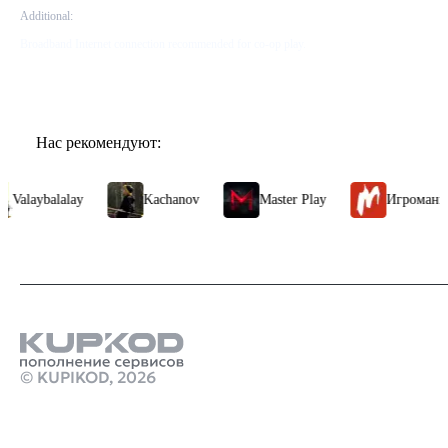
Additional:
Broadband Internet connection recommended for co-op play.
Нас рекомендуют:
Valaybalalay
Kachanov
Master Play
Игромания
© KUPIKOD,
2026
Продукты
пополнения баланса стим через сайт