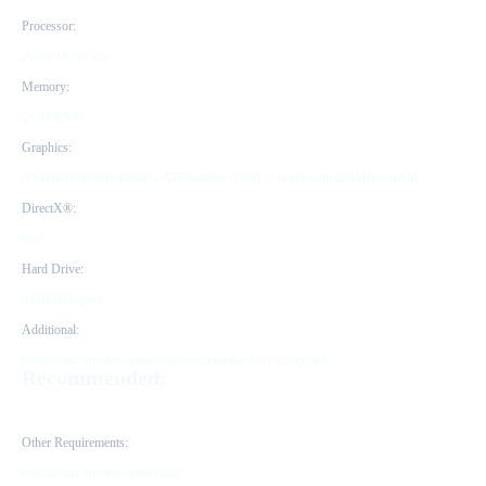
Processor:
2GHz Dual Core
Memory:
2 GB RAM
Graphics:
NVIDIA GeForce 6800 or ATI Radeon x1950 or better with 256MB VRAM
DirectX®:
9.0c
Hard Drive:
9 GB HD space
Additional:
Broadband Internet connection recommended for co-op play.
Recommended:
Other Requirements:
Broadband Internet connection