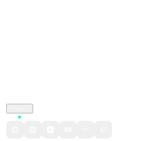
Карты playstation store купить
Стим Россия
Купить игры Стим
Донат в Likee
Купить игру ключом
Купить карту пополнения Apple & iTunes 4000 RUB
RU Gift Card
марафон игра экстракшен шутер
Промокод Steam Kupikod
crimson desert 2026
Робуксы в Роблокс
Связаться с нами
Поддержка клиентов
B2B сотрудничество
По вопросам рекламы
Контакты
Status