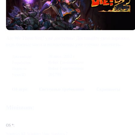
Are We There Yeti? уже доступна! Доставайте свои варежки,
ведь боевые маги и волшебницы уже готовы защитить
крепости великого снежного севера!
30 июл. 2012 г.
Дата выхода:
Robot Entertainment
Разработчик:
Robot Entertainment
Издатель:
201790
Steam ID:
Об игре
Системные требования
Скриншоты
Minimum:
OS *:
Windows XP, Windows Vista, Windows 7