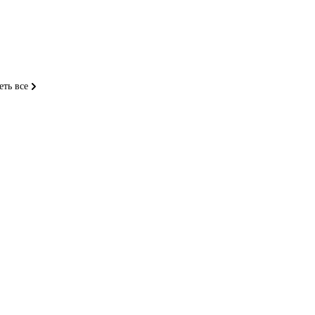
еть все
.
и в