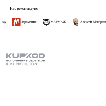
Нас рекомендуют:
Игромания
МАРМАЖ
Алексей Макаренков
Особенности
Инновационные головоломки
: Манипулируйте блоками, тяните
изометрической 3D-среде, избегайте ловушек, используйте порта
Продукты
Прогрессивные испытания
: Каждый набор уровней представляе
как бесплатн
© KUPIKOD,
2026
Захватывающая история
: Следите за Элисионом в его миссии 
Подписка ps 
который его создал.
Стим Россия
Уникальная эстетика
: Наслаждайтесь новым очаровательным в
Купить игры
Пополнить сч
50 новых уникальных уровней
: Исследуйте и решайте головол
Купить игру
захватывающую задачу.
Купить ключ 
GL
marathon