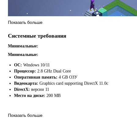
Показать больше
Системные требования
Минимальные:
Минимальные:
ОС:
Windows 10/11
Кроме того, остерегайтесь нового быстрого врага, который делает 
Процессор:
2.8 GHz Dual Core
Используйте Жезл Санктиум для манипулирования объектами, а тепер
Оперативная память:
4 GB ОЗУ
мгновение ока. Новые уровни сложнее, чем когда-либо, полностью и
Видеокарта:
Graphics card supporting DirectX 11.0c
DirectX:
версии 11
Место на диске:
200 MB
Показать больше