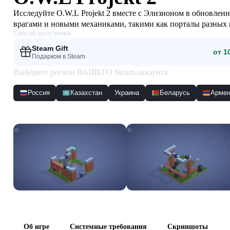
Исследуйте O.W.L Projekt 2 вместе с Элизионом в обновле
врагами и новыми механиками, такими как порталы разных 
Способ получения
сбежать от Стражей в этом захватывающем приключении.
Steam Gift
от 1
Подарком в Steam
Выберите регион ВАШЕГО Steam-аккаунта
Россия
Казахстан
Украина
Беларусь
Армен
Скриншоты
Об игре
Системные требования
Скриншоты