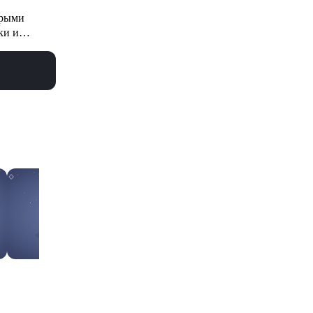
трыми
ки и
еть все