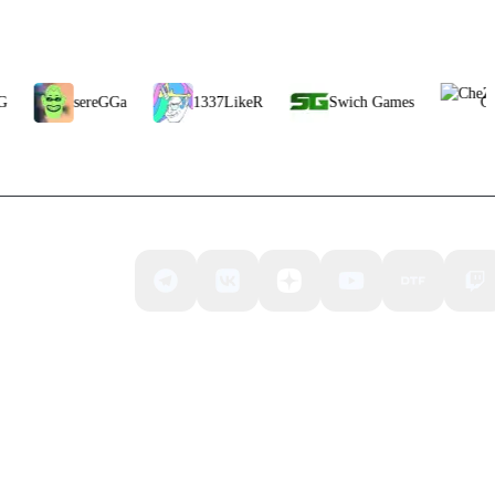
sereGGa
1337LikeR
Swich Games
CheZee
та,