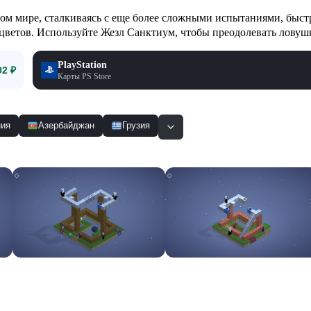
нном мире, сталкиваясь с еще более сложными испытаниями, быс
цветов. Используйте Жезл Санктиум, чтобы преодолевать ловуш
PlayStation
02 ₽
Карты PS Store
ия
Азербайджан
Грузия
Смотр