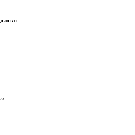
дников и
ми