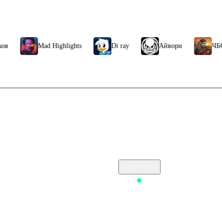
Mad Highlights
Di ray
Айвори
ЧБG
 платформы, находите секретные проходы, поднимайтесь по лестницам в
лы для достижения новых мест и убегайте от врагов.
Связаться с нами
т новые задачи и механики, поддерживая интерес и напряжение игры.
о пополнить баланс в steam
Поддержка клиентов
по побегу от Стражей, загадочных охранников экспериментального проек
plus
B2B сотрудничество
По вопросам рекламы
идом и захватывающим дизайном уровней.
 Стим
Контакты
ёт в Delta Force Mobile и PC
Status
омки на 50 разных уровнях, каждый из которых предлагает уникальную и
 ключом
Wolfenstein: The New Order Steam