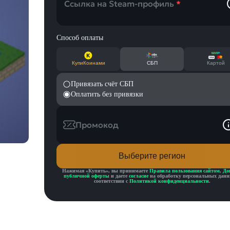
Ссылка на Steam-профиль
*
Способ оплаты
КупиКоинами
СБП
Картой
Привязать счёт СБП
Оплатить без привязки
Промокод
Выберите регион
Нажимая «
Купить
», вы принимаете
Правила пользования сайтом
,
До
публичной оферты
и даете
согласие
на обработку персональных данн
соответствии с
Политикой конфиденциальности
.