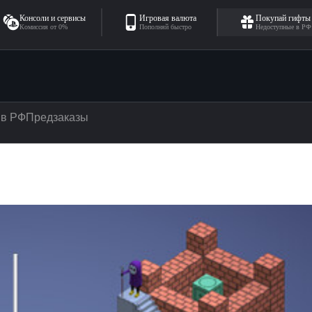
Консоли и сервисы
Игровая валюта
Покупай гифты
Комиссия от 0%
Пополняй быстро
Недоступные в РФ
 в РФ
Предзаказы