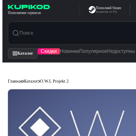
Перейти к содержимому
Пополняй Steam
Комиссия от 0%
Пополнение сервисов
Скидки
Новинки
Популярное
Недоступны
Каталог
Главная
Каталог
O.W.L Projekt 2