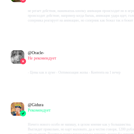
2023-10-19 10:25:11+00
не регает действия, нажимаешь кнопку анимация происходит но в игре
происходит действие, например когда бьешь, анимация удара идет, гол
соперника реагирует на анимацию, но соперник как бежал так и бежит
Проведено в игре:
1170
ч.
В момент написания:
1146
ч.
@
Oracle-
Не рекомендует
2023-10-18 21:38:34+00
- Цены как в цуме - Оптимизация жопы - Контента на 1 вечер
Проведено в игре:
269
ч.
В момент написания:
122
ч.
@
Gidura
Рекомендует
2023-10-17 21:10:41+00
Ничего нового особо не напишу, в целом мнение как у большинства.
Выглядит прикольно, но карт маловато, да и честно говоря, 1200 рубл