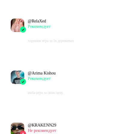
В момент написания:
206
ч.
@
RelaXed
Рекомендует
2023-10-21 12:05:41+00
хорошая игра за 1к деревяных
Проведено в игре:
244
ч.
В момент написания:
48
ч.
@
Arima Kishou
Рекомендует
2023-10-20 08:00:37+00
имба игра за свою цену
Проведено в игре:
1059
ч.
В момент написания:
281
ч.
@
KRAKENN29
Не рекомендует