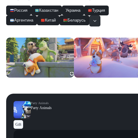
Россия
Казахстан
Украина
Турция
Аргентина
Китай
Беларусь
Скриншоты
Смотреть все
Party Animals
Party Animals
Gift