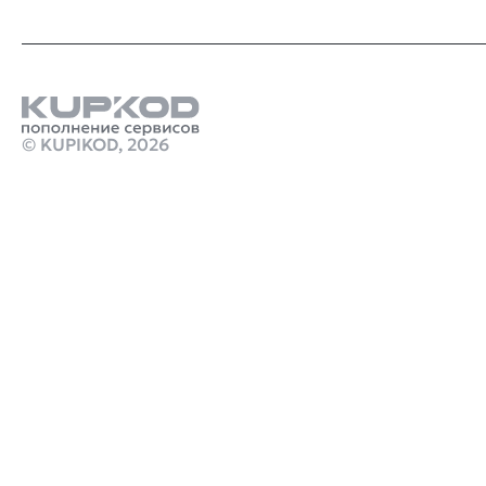
© KUPIKOD,
2026
Продукты
как переводить деньги на стим кошелек
Купить карты пополнения playstation
Стим Россия
Купить игры Стим
Купить робуксы для Roblox дешево
Купить игру ключом
Купить ключ Mortal Kombat X Steam GL
marathon дата выхода
Промокод Genshin Impact Kupikod
crimson desert в россии
Робуксы в Роблокс
Связаться с нами