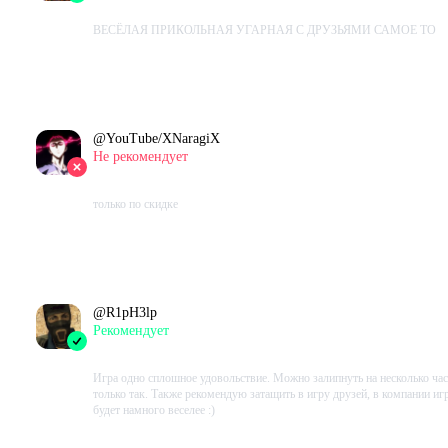
2023-10-26 18:09:41+00
ВЕСЁЛАЯ ПРИКОЛЬНАЯ УГАРНАЯ С ДРУЗЬЯМИ САМОЕ ТО
Проведено в игре:
458
ч.
В момент написания:
204
ч.
@
YouTube/XNaragiX
Не рекомендует
2023-10-25 20:46:10+00
только по скидке
Проведено в игре:
31
ч.
В момент написания:
31
ч.
@
R1pH3lp
Рекомендует
2023-10-21 20:31:21+00
Игра одно сплошное удовольствие. Можно залипнуть на несколько ча
только так. Также рекомендую затащить в игру друзей, в компании иг
будет намного веселее :)
Проведено в игре:
340
ч.