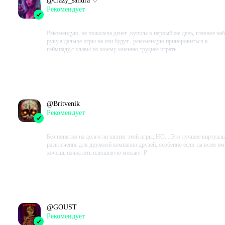
@
crazy_sandra ♡
Рекомендует
2023-10-30 08:11:01+00
Рекомендую, не пожалела денег ,купила в первый же день, главное на
руку,а дальше игры на изи будут , рекомендую приноровиться к
геймпаду,с клавы по моему мнению труднее играть.
Проведено в игре:
5832
ч.
Особенно в борьбе за мармеладного мишку
В момент написания:
5017
ч.
@
Britvenik
Рекомендует
2023-10-28 16:57:27+00
Без понятия на долго ли хватит этой игры, НО... Это лучшее виртуал
развлечение для дружной компании друзей, особенно если ты всем им
хочешь начистить плюшевую моську :P
Проведено в игре:
365
ч.
В момент написания:
325
ч.
@
GOUST
Рекомендует