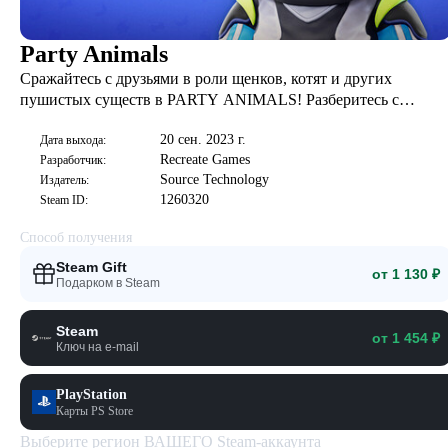
Party Animals
Сражайтесь с друзьями в роли щенков, котят и других
пушистых существ в PARTY ANIMALS! Разберитесь с
друзьями в сети и офлайн. Взаимодействуйте с миром при
20 сен. 2023 г.
помощи нашего реалистичного движка. Я уже упоминал
Дата выхода:
Recreate Games
Разработчик:
ЩЕНКОВ?
Source Technology
Издатель:
1260320
Steam ID:
Способ получения
Steam Gift
от 1 130 ₽
Подарком в Steam
Steam
от 1 454 ₽
Ключ на e-mail
PlayStation
Карты PS Store
Выберите регион ВАШЕГО Steam-аккаунта