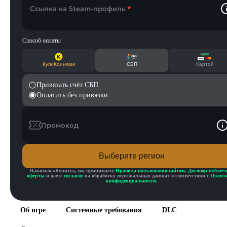
Ссылка на Steam-профиль
*
Способ оплаты
КупиКоинами
СБП
Картой
Привязать счёт СБП
Оплатить без привязки
Промокод
Выберите регион
Нажимая «
Купить
», вы принимаете
Правила пользования сайтом
,
Договор публич
оферты
и даете
согласие
на обработку персональных данных в соответствии с
Полит
конфиденциальности
.
Об игре
Системные требования
DLC