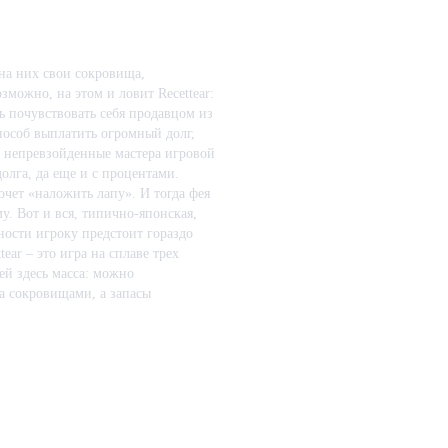
2014-06-11 10:17:
 на них свои сокровища,
зможно, на этом и ловит Recettear:
вь почувствовать себя продавцом из
способ выплатить огромный долг,
ы непревзойденные мастера игровой
долга, да еще и с процентами.
хочет «наложить лапу». И тогда фея
у. Вот и вся, типично-японская,
ности игроку предстоит гораздо
ear – это игра на сплаве трех
ей здесь масса: можно
за сокровищами, а запасы
раскиданные эвенты и раскрывая
жна выплачивать некоторую сумму в
задает темп, заставляющий игрока
ые поиски. Каждое действие
ем нужно, легко остаться в
 можно найти игру, в которой
2015-01-05 00:20:
ут же заходит куча клонированных