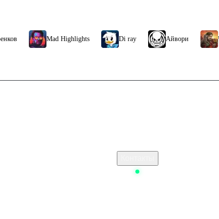
Mad Highlights
Di ray
Айвори
ЧБG
Связаться с нами
ь баланс стим другу
Поддержка клиентов
одписку ps plus
B2B сотрудничество
По вопросам рекламы
 Стим
Контакты
G New State
Status
 ключом
ead Island Definitive Edition Steam
а купить
 3 ultimate