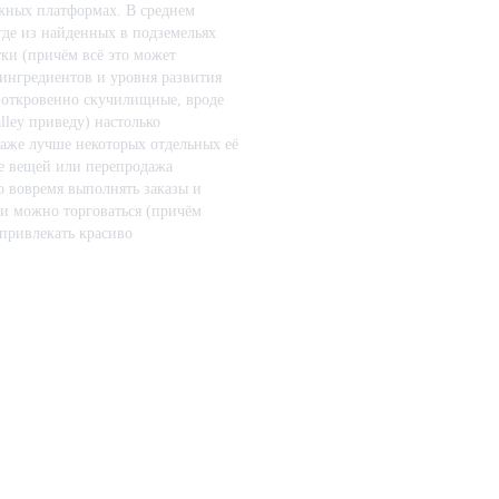
ожных платформах. В среднем
 где из найденных в подземельях
ки (причём всё это может
 ингредиентов и уровня развития
 и откровенно скучилищные, вроде
alley приведу) настолько
даже лучше некоторых отдельных её
е вещей или перепродажа
о вовремя выполнять заказы и
ями можно торговаться (причём
 привлекать красиво
рого жена послала продать всё
 им... вишню). Самое главное
лишне сложных пошаговых
емых подземельях. Благодаря этому
 по городу, участвуя в случайных
, эмоции, рисованные фигурки на
2013-12-20 04:35:
орный. Отдельных похвал
тно читать, часто улыбаешься, но
светлая. И очень затягивает.