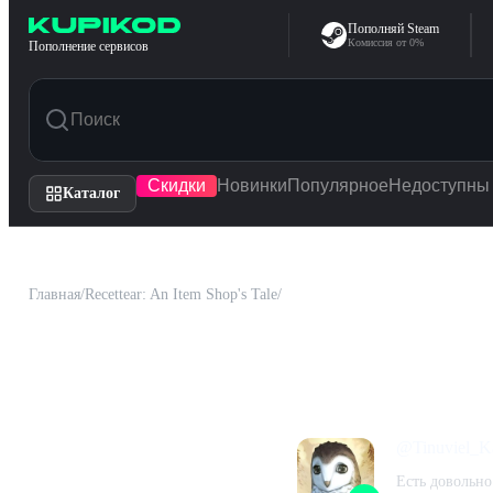
Перейти к содержимому
Пополняй Steam
Комиссия от 0%
Пополнение сервисов
Скидки
Новинки
Популярное
Недоступны
Каталог
Главная
/
Recettear: An Item Shop's Tale
/
Отзывы
Recettear: An Item Shop
68
@
Tinuviel_K
Всего
Есть довольно