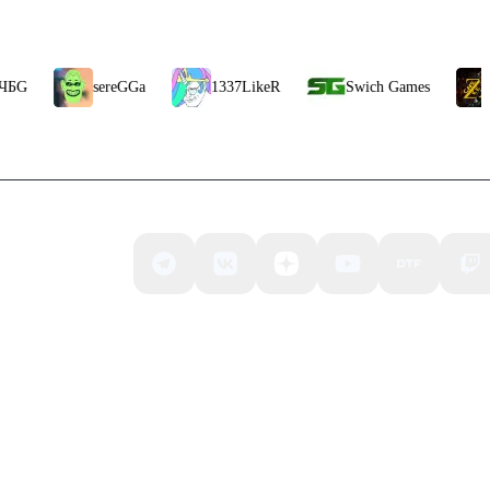
sereGGa
1337LikeR
Swich Games
CheZ