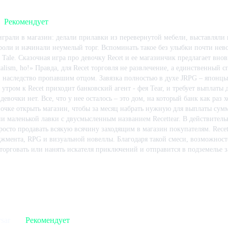
Рекомендует
 играли в магазин: делали прилавки из перевернутой мебели, выставляли
роли и начинали неумелый торг. Вспоминать такое без улыбки почти нево
s Tale. Сказочная игра про девочку Recet и ее магазинчик предлагает вно
italism, ho!» Правда, для Recet торговля не развлечение, а единственный 
 наследство пропавшим отцом. Завязка полностью в духе JRPG – японц
утром к Recet приходит банковский агент - фея Tear, и требует выплаты 
девочки нет. Все, что у нее осталось – это дом, на который банк как раз 
вочке открыть магазин, чтобы за месяц набрать нужную для выплаты сумм
ии маленькой лавки с двусмысленным названием Recettear. В действитель
росто продавать всякую всячину заходящим в магазин покупателям. Recett
жмента, RPG и визуальной новеллы. Благодаря такой смеси, возможност
торговать или нанять искателя приключений и отправится в подземелье 
ез рынок и гильдию. Или просто бродить по городу натыкаясь на щедро 
граничения здесь только два: время и деньги. Каждую неделю Recet дол
 игре:
1499
ч.
В момент написания:
1499
ч.
дым разом она (эта сумма) все больше. Вечная нехватка денег и времени 
 между поиском предметов, их продажей и тратой заработанного на нов
нь очередной выплаты долга. Уделив чему-то одному внимания больше, ч
третить «game over». Единственный источник дохода – торговля. Едва ли
rsar
Рекомендует
у уделено больше внимания. Стоит открыть двери магазина как в него т