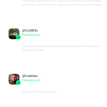
Отличная космическая RTS. Простая в освоении, но в тоже время
достаточно глубокая, чтобы затянуть на полсотни часов минимум.
Проведено в игре:
4341
ч.
В момент написания:
3674
ч.
@
GraMiXs
Рекомендует
2023-08-24 10:47:40+00
Это прекрасная старенькая игра, которая до сих пор обновляется.
Однозначно лайк!
Проведено в игре:
5915
ч.
В момент написания:
5915
ч.
@
ivadzima
Рекомендует
2023-08-15 09:32:42+00
Игра отличная, рекомендую
Проведено в игре:
5477
ч.
В момент написания:
5477
ч.