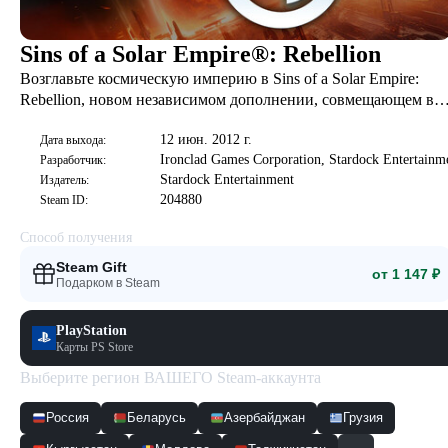
Sins of a Solar Empire®: Rebellion
Возглавьте космическую империю в Sins of a Solar Empire:
Rebellion, новом независимом дополнении, совмещающем в
себе глубину 4X-стратегий и динамику игр в реальном
12 июн. 2012 г.
времени.
Дата выхода:
Ironclad Games Corporation, Stardock Entertainm
Разработчик:
Stardock Entertainment
Издатель:
204880
Steam ID:
Способ получения
Steam Gift
от 1 147 ₽
Подарком в Steam
PlayStation
Карты PS Store
Выберите регион ВАШЕГО Steam-аккаунта
Россия
Беларусь
Азербайджан
Грузия