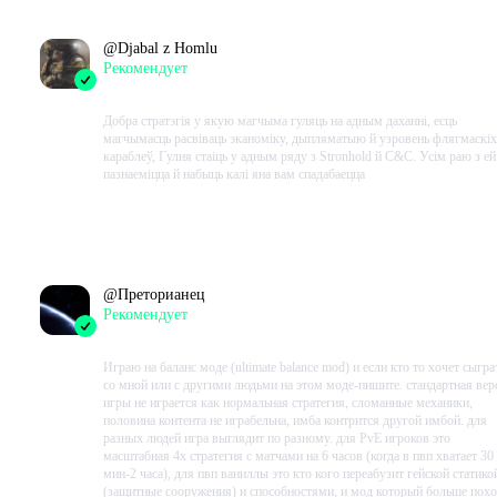
@
Djabal z Homlu
Рекомендует
2023-03-03 16:56:25+00
Добра стратэгія у якую магчыма гуляць на адным даханні, есць
магчымасць расвіваць эканоміку, дыпляматыю й узровень флягмаскіх
караблеў, Гулня стаіць у адным ряду з Stronhold й C&C. Усім раю з ей
пазнаеміцца й набыць калі яна вам спадабаецца
Проведено в игре:
3843
ч.
В момент написания:
2881
ч.
@
Преторианец
Рекомендует
2023-01-22 09:49:46+00
Играю на баланс моде (ultimate balance mod) и если кто то хочет сыгра
со мной или с другими людьми на этом моде-пишите. стандартная вер
игры не играется как нормальная стратегия, сломанные механики,
половина контента не играбельна, имба контрится другой имбой. для
разных людей игра выглядит по разному. для PvE игроков это
масштабная 4х стратегия с матчами на 6 часов (когда в пвп хватает 30
мин-2 часа), для пвп ваниллы это кто кого переабузит гейской статико
(защитные сооружения) и способностями, и мод который больше пох