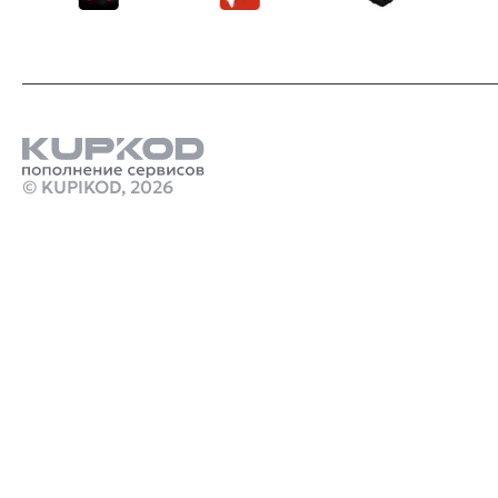
© KUPIKOD,
2026
Продукты
дешевый донат в стим
Пополнение кошелька ps store турция
Стим Россия
Купить игры Стим
Донат в Wuthering Waves
Купить игру ключом
resident evil 9 купить ключ
marathon игра купить
monster hunter stories 3 предзаказ
crimson desert ключ