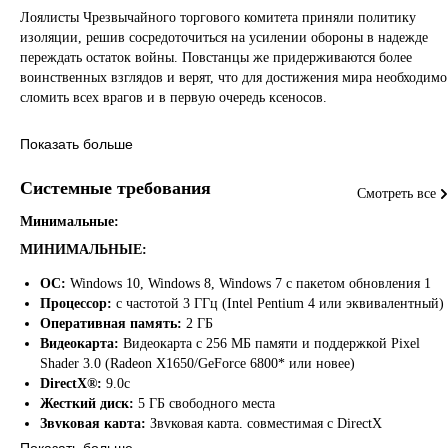
Лоялисты Чрезвычайного торгового комитета приняли политику
изоляции, решив сосредоточиться на усилении обороны в надежде
переждать остаток войны. Повстанцы же придерживаются более
воинственных взглядов и верят, что для достижения мира необходимо
сломить всех врагов и в первую очередь ксеносов.
Впервые в истории Пришествие оказалось расколото войной.
Показать больше
Лоялисты стремятся отомстить торговцам и ассимилировать всех
остальных, в то время как другие члены Пришествия полагают, что
Системные требования
Смотреть все
тлетворное влияние изнутри отвратило цивилизацию от ее истиной
цели.
Минимальные:
МИНИМАЛЬНЫЕ:
Разлом в империи Вазари выражен не столь ярко, однако не менее
жесток по отношению к ее жителям. Вазари отчаянно стремится
ОС:
Windows 10, Windows 8, Windows 7 с пакетом обновления 1
занять новые регионы космоса, и фракция лоялистов, отринув всякое
Процессор:
с частотой 3 ГГц (Intel Pentium 4 или эквивалентный)
взаимодействие, готова пойти на все, лишь бы получить необходимы
Оперативная память:
2 ГБ
ресурсы. Повстанческая фракция, наоборот, признает необходимость
Видеокарта:
Видеокарта с 256 МБ памяти и поддержкой Pixel
действовать сообща с другими расами и полагает, что без них от
Shader 3.0 (Radeon X1650/GeForce 6800* или новее)
наседающего врага не спастись.
DirectX®:
9.0c
Жесткий диск:
5 ГБ свободного места
Сразитесь за господство в галактике в Sins of a Solar Empire: Rebellion
Звуковая карта:
Звуковая карта, совместимая с DirectX
— независимой 4X-стратегии в реальном времени, в которой
Другие требования:
Клавиатура и мышь с колесиком,
Показать больше