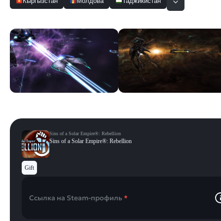
Кыргызстан
Молдова
Таджикистан
Скриншоты
Смотреть все
Sins of a Solar Empire®: Rebellion
Sins of a Solar Empire®: Rebellion
Gift
Ссылка на Steam-профиль
*