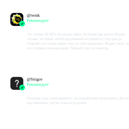
@
twink
Рекомендует
2022-10-30 07:56:05+00
Это лучшее 4Х RTS что можно найти. Особенно про космос Модов
столько, что фанат любой выдуманной вселенной от Стар трек до
Старгейт и не только найдет чем тут себя порадовать. Вторая часть - п
что сплошное разочарование. Первый Синз это навсегда
Проведено в игре:
32462
ч.
В момент написания:
28710
ч.
@
Strigov
Рекомендует
2022-08-18 16:42:36+00
Отличная игра, очень нравится, что разработчики продолжают. До сих
пор обновлять, спустя годы после релиза.
Проведено в игре:
1518
ч.
В момент написания:
1313
ч.