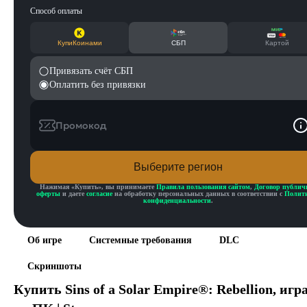
Способ оплаты
КупиКоинами
СБП
Картой
Привязать счёт СБП
Оплатить без привязки
Промокод
Выберите регион
Нажимая «
Купить
», вы принимаете
Правила пользования сайтом
,
Договор публич
оферты
и даете
согласие
на обработку персональных данных в соответствии с
Полит
конфиденциальности
.
Об игре
Системные требования
DLC
Скриншоты
Купить
Sins of a Solar Empire®: Rebellion
, игр