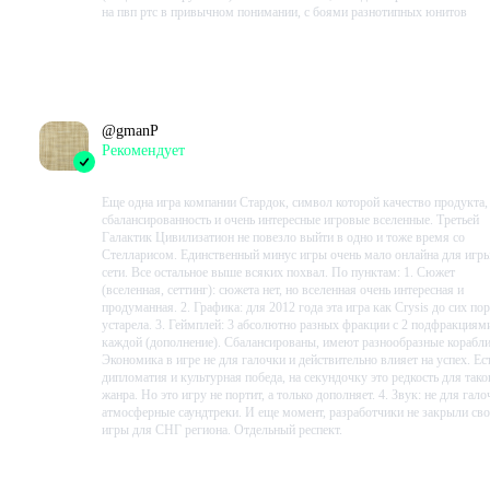
на пвп ртс в привычном понимании, с боями разнотипных юнитов
Проведено в игре:
37123
ч.
В момент написания:
33440
ч.
@
gmanP
Рекомендует
2023-01-15 11:04:40+00
Еще одна игра компании Стардок, символ которой качество продукта,
сбалансированность и очень интересные игровые вселенные. Третьей
Галактик Цивилизатион не повезло выйти в одно и тоже время со
Стелларисом. Единственный минус игры очень мало онлайна для игр
сети. Все остальное выше всяких похвал. По пунктам: 1. Сюжет
(вселенная, сеттинг): сюжета нет, но вселенная очень интересная и
продуманная. 2. Графика: для 2012 года эта игра как Crysis до сих пор
устарела. 3. Геймплей: 3 абсолютно разных фракции с 2 подфракциям
каждой (дополнение). Сбалансированы, имеют разнообразные корабли
Экономика в игре не для галочки и действительно влияет на успех. Ес
дипломатия и культурная победа, на секундочку это редкость для тако
жанра. Но это игру не портит, а только дополняет. 4. Звук: не для гало
атмосферные саундтреки. И еще момент, разработчики не закрыли св
игры для СНГ региона. Отдельный респект.
Проведено в игре:
1984
ч.
В момент написания:
849
ч.