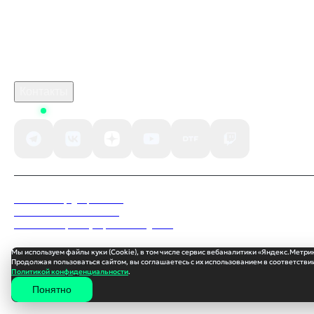
Робуксы в Роблокс
Связаться с нами
Поддержка клиентов
B2B сотрудничество
По вопросам рекламы
Контакты
Status
Политика конфиденциальности
Пользовательское соглашение
Согласие на обработку персональных данных
Мы используем файлы куки (Cookie), в том числе сервис вебаналитики «Яндекс.Метри
Продолжая пользоваться сайтом, вы соглашаетесь с их использованием в соответствии
Политикой конфиденциальности
.
Понятно