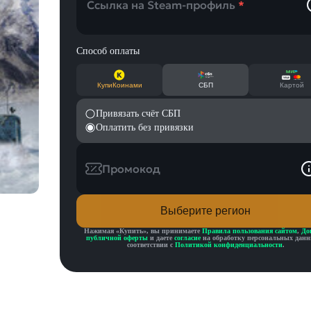
Ссылка на Steam-профиль
*
Способ оплаты
КупиКоинами
СБП
Картой
Привязать счёт СБП
Оплатить без привязки
Промокод
Выберите регион
Нажимая «
Купить
», вы принимаете
Правила пользования сайтом
,
До
публичной оферты
и даете
согласие
на обработку персональных данн
соответствии с
Политикой конфиденциальности
.