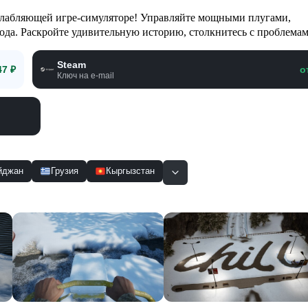
сслабляющей игре-симуляторе! Управляйте мощными плугами,
рода. Раскройте удивительную историю, столкнитесь с проблема
и.
Steam
47 ₽
о
Ключ на e-mail
йджан
Грузия
Кыргызстан
Смотр