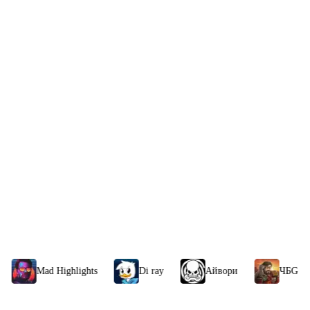
Смотр
 DLC
ной в долине за несколько минут превратиться в настоящую горную метел
берите с собой энергетические напитки.
ighlights
Di ray
Айвори
ЧБG
sereGG