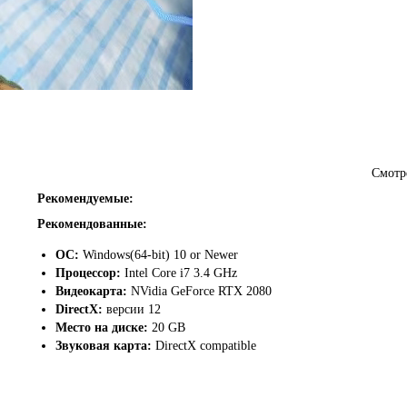
атой, вручную расчищая снег с тротуаров и подъездов к гаражам. После 
ь все более и более серьезные машины и транспортные средства.
Смотр
Рекомендуемые:
Рекомендованные:
ОС:
Windows(64-bit) 10 or Newer
Процессор:
Intel Core i7 3.4 GHz
Видеокарта:
NVidia GeForce RTX 2080
DirectX:
версии 12
Место на диске:
20 GB
Звуковая карта:
DirectX compatible
адания будут доступны для вас во все более и более интересных местах.
пейзажами.