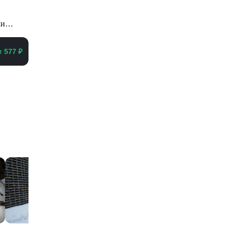
ми
т 577 ₽
еть все