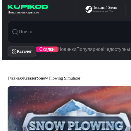
Перейти к содержимому
Пополняй Steam
Комиссия от 0%
Пополнение сервисов
Скидки
Новинки
Популярное
Недоступны
Каталог
Главная
Каталог
Snow Plowing Simulator