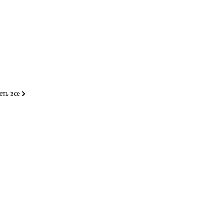
того, как
еть все