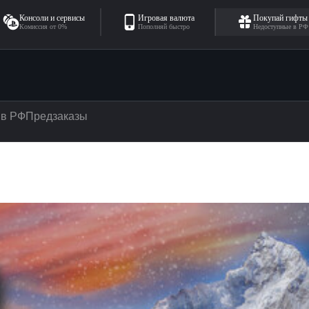
Консоли и сервисы
Игровая валюта
Покупай гифты
Комиссия от 0%
Пополняй быстро
Недоступные в РФ
 в РФ
Предзаказы