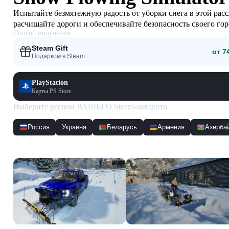
Испытайте безмятежную радость от уборки снега в этой ра
расчищайте дороги и обеспечивайте безопасность своего го
Способ получения
выживания и справьтесь с передовыми погодными системам
Steam Gift
от 7
Подарком в Steam
PlayStation
Карты PS Store
Выберите регион ВАШЕГО Steam-аккаунта
Россия
Украина
Беларусь
Армения
Азерба
Скриншоты