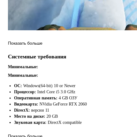
Вы начинаете свое приключение в центре города с одной простой лоп
Показать больше
вы заработали немного дополнительных денег, пришло время покупат
Системные требования
Минимальные:
Минимальные:
ОС:
Windows(64-bit) 10 or Newer
Процессор:
Intel Core i5 3.0 GHz
Оперативная память:
4 GB ОЗУ
Видеокарта:
NVidia GeForce RTX 2060
DirectX:
версии 11
Место на диске:
20 GB
Чем более эффективное оборудование у вас есть, тем более сложные з
Звуковая карта:
DirectX compatible
Исследуйте город и его окрестности, любуясь захватывающими дух 
Показать больше