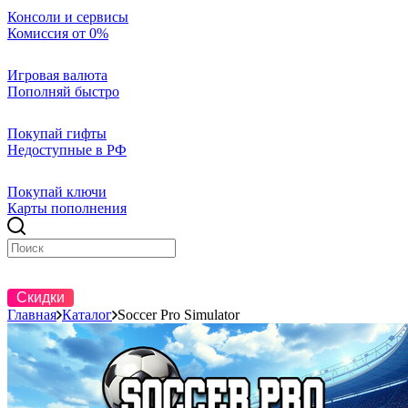
Консоли и сервисы
Комиссия от 0%
Игровая валюта
Пополняй быстро
Покупай гифты
Недоступные в РФ
Покупай ключи
Карты пополнения
Каталог
Скидки
Новинки
Популярное
Недоступны в РФ
Предзака
Главная
Каталог
Soccer Pro Simulator