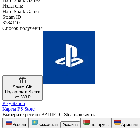
Hard Shark Games
Издатель:
Hard Shark Games
Steam ID:
3284110
Способ получения
Steam Gift
Подарком в Steam
от 383 ₽
PlayStation
Карты PS Store
Выберите регион ВАШЕГО Steam-аккаунта
Россия
Казахстан
Украина
Беларусь
Армения
Скриншоты