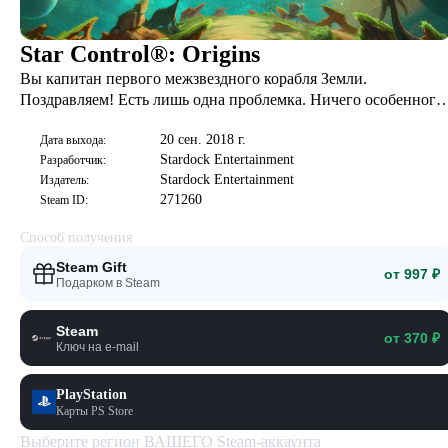
Star Control®: Origins
Вы капитан первого межзвездного корабля Земли.
Поздравляем! Есть лишь одна проблемка. Ничего особенного,
просто скрайвы, могучая раса инопланетян, хочет уничтожит
20 сен. 2018 г.
человечество. Поэтому ваша задача — найти союзников,
Дата выхода:
Stardock Entertainment
Разработчик:
улучшить корабль и спасти нас!
Stardock Entertainment
Издатель:
271260
Steam ID:
Способ получения
Steam Gift
от 997 ₽
Подарком в Steam
Steam
от 370 ₽
Ключ на e-mail
PlayStation
Карты PS Store
Выберите регион ВАШЕГО Steam-аккаунта