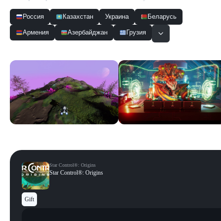
Россия
Казахстан
Украина
Беларусь
Армения
Азербайджан
Грузия
Скриншоты
Смотреть все
Star Control®: Origins
Star Control®: Origins
Gift