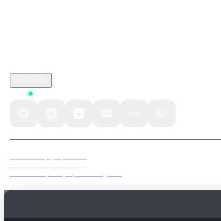
кримсон дезерт дата
Робуксы в Роблокс
Связаться с нами
Поддержка клиентов
B2B сотрудничество
По вопросам рекламы
Контакты
Status
Политика конфиденциальности
Пользовательское соглашение
Согласие на обработку персональных данных
Мы используем файлы куки (Cookie), в том числе сервис вебаналитики «Яндекс.Метри
Продолжая пользоваться сайтом, вы соглашаетесь с их использованием в соответствии
Политикой конфиденциальности
.
Понятно