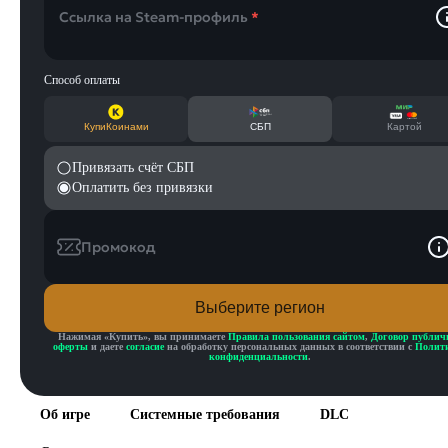
Ссылка на Steam-профиль
*
Способ оплаты
КупиКоинами
СБП
Картой
Привязать счёт СБП
Оплатить без привязки
Промокод
Выберите регион
Нажимая «
Купить
», вы принимаете
Правила пользования сайтом
,
Договор публич
оферты
и даете
согласие
на обработку персональных данных в соответствии с
Полит
конфиденциальности
.
Об игре
Системные требования
DLC