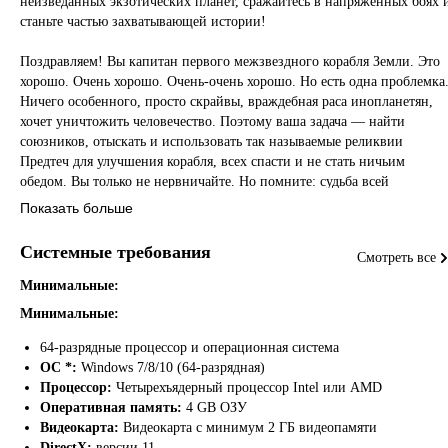
неизведанных экзотических планет, сражайтесь в напряженных боях 
станьте частью захватывающей истории!
Поздравляем! Вы капитан первого межзвездного корабля Земли. Это
хорошо. Очень хорошо. Очень-очень хорошо. Но есть одна проблемка
Ничего особенного, просто скрайвы, враждебная раса инопланетян,
хочет уничтожить человечество. Поэтому ваша задача — найти
союзников, отыскать и использовать так называемые реликвии
Предтеч для улучшения корабля, всех спасти и не стать ничьим
обедом. Вы только не нервничайте. Но помните: судьба всей
человеческой расы зависит от вас.
Показать больше
Системные требования
Смотреть все
Особенности
Минимальные:
Взаимодействуйте с инопланетянами настолько же злобными,
Минимальные:
насколько гротескными.
Исследуйте живую вселенную, которая не может понять, как вы
64-разрядные процессор и операционная система
вообще летаете на этой... штуке.
ОС *:
Windows 7/8/10 (64-разрядная)
Путешествуйте по экзотическим мирам в поисках реликвий,
Процессор:
Четырехъядерный процессор Intel или AMD
артефактов Предтеч и сокровищ.
Оперативная память:
4 GB ОЗУ
Посетите тысячи планет вселенной, история которой насчитывает
Видеокарта:
Видеокарта с минимум 2 ГБ видеопамяти
много сотен тысяч лет.
DirectX:
версии 11