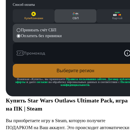
Способ оплаты
КупиКоинами
СБП
Картой
Привязать счёт СБП
Оплатить без привязки
Промокод
Выберите регион
Нажимая «
Купить
», вы принимаете
Правила пользования сайтом
,
Договор публич
оферты
и даете
согласие
на обработку персональных данных в соответствии с
Полит
конфиденциальности
.
Купить
Star Wars Outlaws Ultimate Pack
, игра
на ПК | Steam
Вы приобретаете игру в Steam, которую получите
ПОДАРКОМ на Ваш аккаунт. Это происходит автоматически