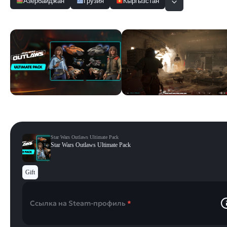
Азербайджан
Грузия
Кыргызстан
Скриншоты
Смотреть все
Star Wars Outlaws Ultimate Pack
Star Wars Outlaws Ultimate Pack
Gift
Ссылка на Steam-профиль
*