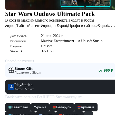
Star Wars Outlaws Ultimate Pack
В состав максимального комплекта входят наборы
&quot;Тайный агент&quot; и &quot;Профи в сабакке&quot;, а
также два дополнительных набора и цифровой артбук.
21 ноя. 2024 г.
Дата выхода:
Massive Entertainment – A Ubisoft Studio
Разработчик:
Ubisoft
Издатель:
3271160
Steam ID:
Способ получения
Steam Gift
от 960 ₽
Подарком в Steam
PlayStation
Карты PS Store
Выберите регион ВАШЕГО Steam-аккаунта
Казахстан
Украина
Беларусь
Армения