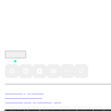
resident evil requiem ключ стим
marathon предзаказ
monster hunter stories 3 steam
crimson desert когда выйдет
Робуксы в Роблокс
Связаться с нами
Поддержка клиентов
B2B сотрудничество
По вопросам рекламы
Контакты
Status
Политика конфиденциальности
Пользовательское соглашение
Согласие на обработку персональных данных