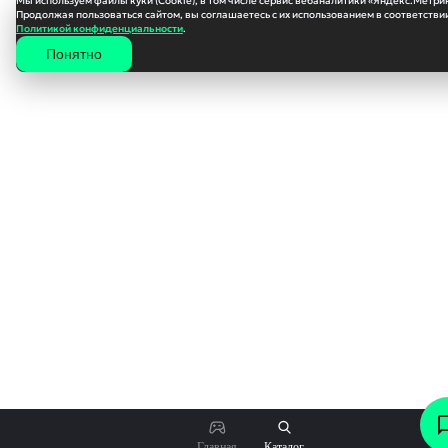
Мы используем файлы куки (Cookie), в том числе сервис вебаналитики «Яндекс.Метри
Продолжая пользоваться сайтом, вы соглашаетесь с их использованием в соответствии
Политикой конфиденциальности
.
Понятно
960
₽
Главная
Каталог