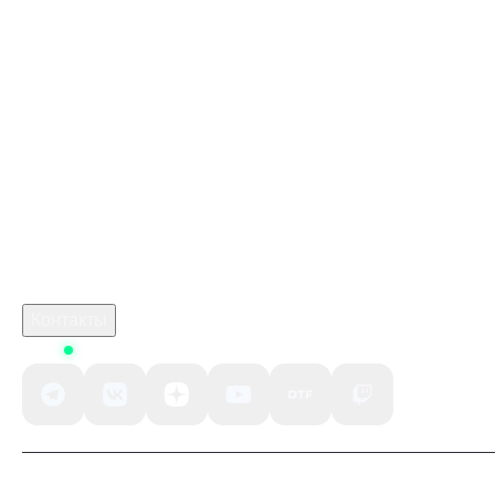
Многопользовательский режим — померяйтесь силами с друзьями
Донат в PUBG New State
в режиме PVP (8 игроков) или объедините усилия и пройдите
сюжетную кампанию в кооперативном режиме (4 игрока).
Купить игру ключом
Купить ключом Кингдом Кам: Деливеранс 2 Голд
Эдишн в Стим
marathon предзаказ
monster hunter stories
crimson desert игра
Робуксы в Роблокс
Связаться с нами
Поддержка клиентов
B2B сотрудничество
По вопросам рекламы
Контакты
Status
Политика конфиденциальности