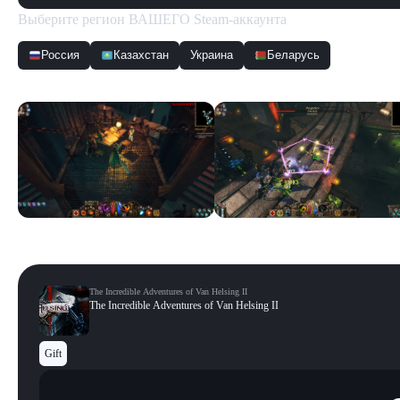
Выберите регион ВАШЕГО Steam-аккаунта
Россия
Казахстан
Украина
Беларусь
Скриншоты
Смотреть все
The Incredible Adventures of Van Helsing II
The Incredible Adventures of Van Helsing II
Gift