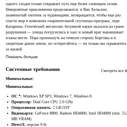
одного злодея только открывает путь еще более зловещим силам.
Невероятные приключения продолжаются, и Ван Хельсинг,
знаменитый охотник за чудовищами, возвращается, чтобы еще раз
спасти мир в компании очаровательной спутницы-призрака, леди
Катарины. Готический мегаполис безумной науки оказался на грани
разрушения — улицы погрузились в хаос и новый враг вынашивает
планы мести. Пора проникнуть на темную сторону Борговы и в
запретные дикие земли, но остерегайтесь — не только вы скрываетесь
за маской.
Показать больше
Особенности игры
Системные требования
Смотреть все
Три разных класса — в продолжении приключения в стиле
Минимальные:
готического нуара можно выбрать один из трех очень
Минимальные:
отличающихся друг от друга классов: классический охотник,
владеющий огнестрельным оружием и навыками ближнего боя;
ОС *:
Windows XP SP3, Windows 7, Windows 8
тавматург, который специализируется на магических обрядах; и
Процессор:
Dual Core CPU 2.0 GHz
механик-чародей, эксперт по смертельным ловушкам. Все эти
Оперативная память:
2 GB ОЗУ
классы включены в базовую версию игры.
Видеокарта:
GeForce 8800, Radeon HD4000, Intel HD4000 (min. 51
MB VRAM)
Логово охотника — в сиквеле снова можно посетить Логово. Это
DirectX:
версии 9.0c
идеальное место для хранения собранных сокровищ, торговли с