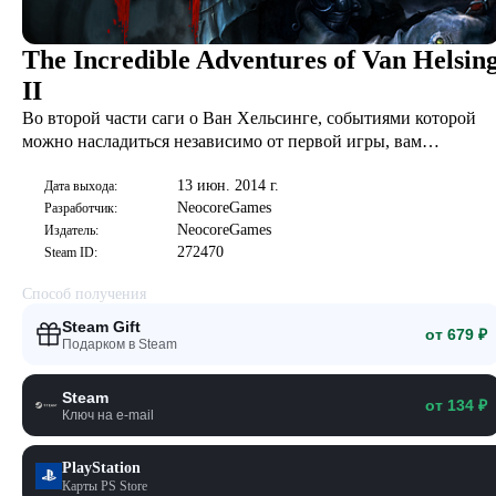
The Incredible Adventures of Van Helsin
II
Во второй части саги о Ван Хельсинге, событиями которой
можно насладиться независимо от первой игры, вам
предстоит исследовать новые уголки уникального мира, в
13 июн. 2014 г.
котором перемешана старинная готика и безумная наука. В
Дата выхода:
NeocoreGames
Разработчик:
ней еще больше событий, сильных противников и
NeocoreGames
Издатель:
потрясающе красивых локаций.
272470
Steam ID:
Способ получения
Steam Gift
от 679 ₽
Подарком в Steam
Steam
от 134 ₽
Ключ на e-mail
PlayStation
Карты PS Store