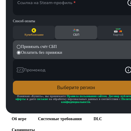
Ссылка на Steam-профиль
*
Способ оплаты
КупиКоинами
СБП
Картой
Привязать счёт СБП
Оплатить без привязки
Промокод
Выберите регион
Нажимая «
Купить
», вы принимаете
Правила пользования сайтом
,
Договор публич
оферты
и даете
согласие
на обработку персональных данных в соответствии с
Полит
конфиденциальности
.
Об игре
Системные требования
DLC
Скриншоты