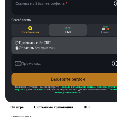
Ссылка на Steam-профиль
*
Способ оплаты
КупиКоинами
СБП
Картой
Привязать счёт СБП
Оплатить без привязки
Промокод
Выберите регион
Нажимая «
Купить
», вы принимаете
Правила пользования сайтом
,
Договор публич
оферты
и даете
согласие
на обработку персональных данных в соответствии с
Полит
конфиденциальности
.
Об игре
Системные требования
DLC