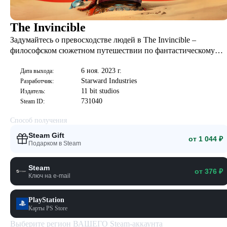
The Invincible
Задумайтесь о превосходстве людей в The Invincible –
философском сюжетном путешествии по фантастическому
атомпанковому миру Лема. Исследуйте планету Регис III в
6 ноя. 2023 г.
поисках своего экипажа, справляйтесь с опасностями и
Дата выхода:
Starward Industries
Разработчик:
принимайте важные решения.
11 bit studios
Издатель:
731040
Steam ID:
Способ получения
Steam Gift
от 1 044 ₽
Подарком в Steam
Steam
от 376 ₽
Ключ на e-mail
PlayStation
Карты PS Store
Выберите регион ВАШЕГО Steam-аккаунта