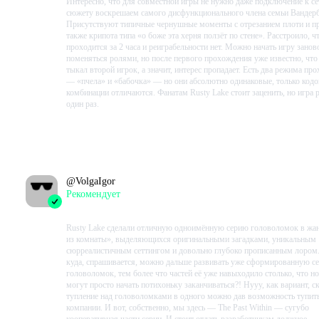
Интересно, что для совместной игры не нужно даже подключение к се
сюжету воскрешаем самого дисфункционального члена семьи Вандер
Присутствуют типичные чернушные моменты с отрезанием плоти и пр
также крипота типа «о боже эта xерня ползёт по стене». Расстроило, ч
проходится за 2 часа и реиграбельности нет. Можно начать игру занов
поменяться ролями, но после первого прохождения уже известно, что 
тыкал второй игрок, а значит, интерес пропадает. Есть два режима пр
— «пчела» и «бабочка» — но они абсолютно одинаковые, только код
комбинации отличаются. Фанатам Rusty Lake стоит заценить, но игра 
один раз.
Проведено в игре:
256
ч.
В момент написания:
256
ч.
@
VolgaIgor
Рекомендует
2023-08-04 13:38:57+00
Rusty Lake сделали отличную одноимённую серию головоломок в жа
из комнаты», выделяющихся оригинальными загадками, уникальным
сюрреалистичным сеттингом и довольно глубоко прописанным лором.
куда, спрашивается, можно дальше развивать уже сформированную с
головоломок, тем более что частей её уже навыходило столько, что н
могут просто начать потихоньку заканчиваться?! Нууу, как вариант, с
тупление над головоломками в одного можно дав возможность тупить
компании. И вот, собственно, мы здесь — The Past Within — сугубо
кооперативная части серии. И стоит отдать разработчикам должное — 