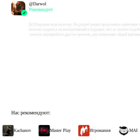
@
Darwol
Рекомендует
2023-07-12 06:57:26+00
[h1]Хорошая игра на вечер. Но разраб решил продолжить одиночные 
поэтому надеемся на кооперативный в будущем, ибо не хватает подоб
советую перепройти в другом времени, для понимания общей картины
Проведено в игре:
269
ч.
В момент написания:
269
ч.
Показать ещё
Показать все отзывы
Нас рекомендуют:
Kachanov
Master Play
Игромания
МАРМАЖ