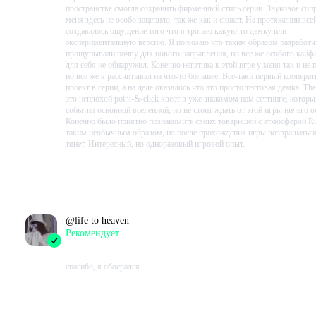
пространстве смогла сохранить фирменный стиль серии. Звуковое со
меня здесь не особо зацепило, так же как и сюжет. На протяжении все
создавалось ощущение того что я трогаю какую-то демку или
экспериментальную версию. Я понимаю что таким образом разработ
прощупывали почву для нового направления, но все же особого кайфа
для себя не обнаружил. Конечно негатива к этой игре у меня так и не 
но все же я рассчитывал на что-то большее. Все-таки первый коопера
проект в серии, а на деле оказалось что это просто тестовая демка. The
это неплохой point-&-click квест в уже знакомом нам сеттинге, которы
события основной вселенной, но не стоит ждать от этой игры ничего о
Конечно было приятно познакомить своих товарищей с атмосферой Ru
таким необычным образом, но после прохождения игры возвращаться
тянет. Интересный, но одноразовый игровой опыт.
Проведено в игре:
780
ч.
В момент написания:
780
ч.
@
life to heaven
Рекомендует
2023-10-08 15:58:07+00
спасибо, я обосрался
Проведено в игре:
208
ч.
В момент написания:
179
ч.