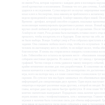
по имени Роза, которая хорошела с каждым днем и восхищала окру
своей кроткостью и воспитанием. Понимая что его дни сочтены, Альб
ударился в исследования. Сутки напролет он изучал запрещенные ма
искал ключ к бессмертию, пока наконец не приблизился к желаемому.
недели проведенной в мастерской, Альберт наконец обрел покой. Он 
Времени - артефакт, который способен создавать локальные временны
позволяющие манипулировать предметами в разных эпохах. Новый а
вручил своей любимой дочери и попросил ее об одолжении. После тог
Альберта не станет, Роза должна была вытащить останки своего отца и
прошлого, чтобы воскресить его в будущем. План звучал так себе, но
не было выбора. Вскоре Альберт умер и Роза собралась приступать к
задания. Она слишком любила своего отца, чтобы его ослушаться. А к
человек по-настоящему кого-то любит, то он пойдет на все, чтобы обе
благополучие. И вновь мы отправляемся покорять головоломки всел
Lake. Геймплейно все осталось на прежнем месте - обыскиваем локаци
собираем квестовые предметы. Из нового у нас тут эпизод с трехмер
графикой. Честно говоря я очень удивился такому повороту событий, 
крайне нетипичное явление для этих разработчиков. К сожалению на э
изыски кончаются и наступает тоска. Для кооператива это достаточно
игра, всего на полтора часа, а в плане совместных головоломок тут вс
скромно. По сути все чем мы будем заниматься это обмениваться про
информацией для синхронизации двух времен. Один игрок выступает 
оператора и передает различные коды другому, а второй их вводит. Вс
главы, которые даже под пивом быстро пробегутся. В этом плане We 
конечно значительно выигрывает. Порадовало лишь наличие кроссплея
играть можно хоть с телефона/планшета, хоть с компьютера. Главное 
игроков в наличии была голосовая связь для обмена информацией. Г
игра никак не выделяется среди своих собратьев и даже в трехмерном