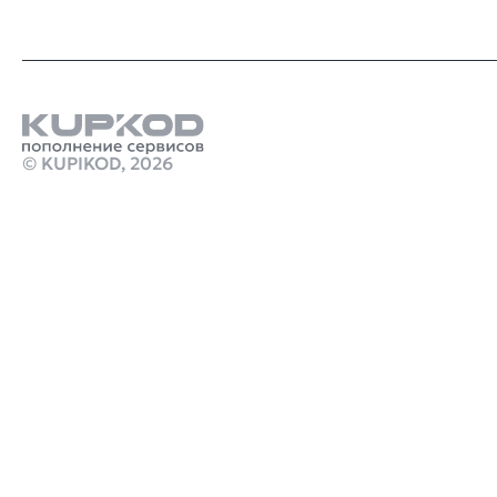
© KUPIKOD,
2026
Продукты
где дешевле пополнить steam
Купить подписку пс плюс
Стим Россия
Купить игры Стим
Дельта Форс донат
Купить игру ключом
Купить ключ Dying Light 2: Stay Human Reloaded
Edition Steam GL
marathon игра дата
Промокод Discord Kupikod
игра кримсон дезерт
Робуксы в Роблокс