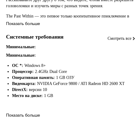
головоломки и изучить миры с разных точек зрения.
The Past Within — это первое
только кооперативное
приключение в
мистической вселенной Rusty Lake, интерактивный квест.
Показать больше
Системные требования
Смотреть все
Минимальные:
Минимальные:
ОС *:
Windows 8+
Процессор:
2.4GHz Dual Core
Оперативная память:
1 GB ОЗУ
Видеокарта:
NVIDIA GeForce 9800 / ATI Radeon HD 2600 XT
DirectX:
версии 10
Место на диске:
1 GB
Показать больше
Отзывы из Steam
Особенности