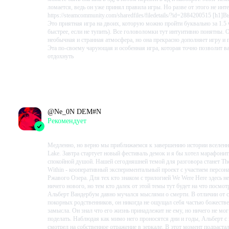
ломается, ведь он уже принял правила игры. Но разве от этого не инт
https://steamcommunity.com/sharedfiles/filedetails/?id=2884200515 [h1]
Это приятная игра на двоих, которую можно пройти буквально за 1.5 ч
быстрее, если не тупить). Все головоломки тут интуитивно понятны. 
необычная и странная атмосфера, но она прекрасно дополняет игру и 
Эта по-своему чарующая и особенная игра, которая точно позволит в
отдохнуть
Проведено в игре:
187
ч.
В момент написания:
187
ч.
@
Ne_0N DEM#N
Рекомендует
2023-10-09 02:12:05+00
Медленно, но верно мы приближаемся к завершению истории вселенн
Lake. Завтра стартует новый фестиваль демок и я бы хотел марафонить
спокойной душой. Нашей сегодняшней темой для разговора станет The
Within - кооперативный экспериментальный проект с участием персон
Ржавого Озера. Для тех кто знаком с трилогией We Were Here здесь не
ничего нового, но тем кто далек от этой темы тут будет на что посмот
Альберт Вандербум давно мучался мыслями о смерти. В отличии от 
покорных родственников, он никогда не ощущал себя частью божеств
замысла. Он знал что его жизнь принадлежит не ему, но ничего не мог
поделать. Наблюдая как мимо него проносятся дни и годы, Альберт с
смотрел на собственное отражение в зеркале. В этот момент подрастал