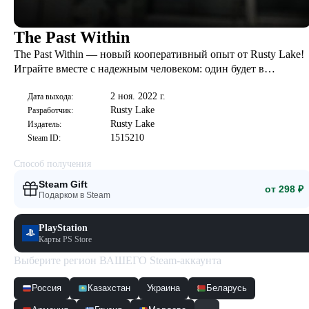
The Past Within
The Past Within — новый кооперативный опыт от Rusty Lake!
Играйте вместе с надежным человеком: один будет в
Прошлом, другой — в Будущем. Изучайте окружение и
2 ноя. 2022 г.
передавайте информацию партнеру. Решайте головоломки и
Дата выхода:
Rusty Lake
Разработчик:
раскройте план Альберта Вандербума.
Rusty Lake
Издатель:
1515210
Steam ID:
Способ получения
Steam Gift
от 298 ₽
Подарком в Steam
PlayStation
Карты PS Store
Выберите регион ВАШЕГО Steam-аккаунта
Россия
Казахстан
Украина
Беларусь