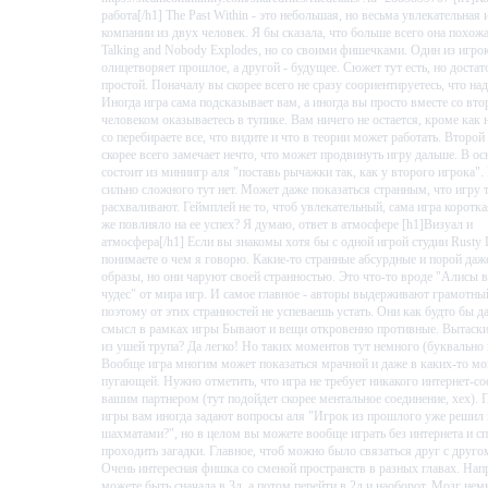
работа[/h1] The Past Within - это небольшая, но весьма увлекательная 
компании из двух человек. Я бы сказала, что больше всего она похож
Talking and Nobody Explodes, но со своими фишечками. Один из игро
олицетворяет прошлое, а другой - будущее. Сюжет тут есть, но достат
простой. Поначалу вы скорее всего не сразу соориентируетесь, что над
Иногда игра сама подсказывает вам, а иногда вы просто вместе со вт
человеком оказываетесь в тупике. Вам ничего не остается, кроме как 
со перебираете все, что видите и что в теории может работать. Второй
скорее всего замечает нечто, что может продвинуть игру дальше. В о
состоит из миниигр аля "поставь рычажки так, как у второго игрока".
сильно сложного тут нет. Может даже показаться странным, что игру 
расхваливают. Геймплей не то, чтоб увлекательный, сама игра коротка
же повлияло на ее успех? Я думаю, ответ в атмосфере [h1]Визуал и
атмосфера[/h1] Если вы знакомы хотя бы с одной игрой студии Rusty 
понимаете о чем я говорю. Какие-то странные абсурдные и порой даж
образы, но они чаруют своей странностью. Это что-то вроде "Алисы 
чудес" от мира игр. И самое главное - авторы выдерживают грамотный
поэтому от этих странностей не успеваешь устать. Они как будто бы 
смысл в рамках игры Бывают и вещи откровенно противные. Вытаски
из ушей трупа? Да легко! Но таких моментов тут немного (буквально 
Вообще игра многим может показаться мрачной и даже в каких-то м
пугающей. Нужно отметить, что игра не требует никакого интернет-со
вашим партнером (тут подойдет скорее ментальное соединение, хех). 
игры вам иногда задают вопросы аля "Игрок из прошлого уже решил 
шахматами?", но в целом вы можете вообще играть без интернета и с
проходить загадки. Главное, чтоб можно было связаться друг с другом
Очень интересная фишка со сменой пространств в разных главах. Нап
можете быть сначала в 3д, а потом перейти в 2д и наоборот. Мозг не