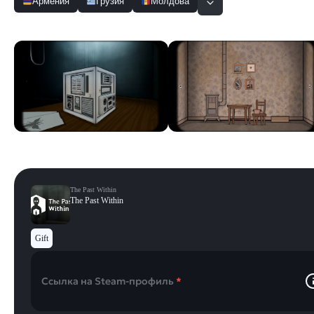
Армения
Грузия
Молдова
Скриншоты
Смотреть все
The Past Within
The Past Within
Gift
Ссылка на Steam-профиль
*