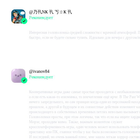
@
乃卂NҜ 卂 丂ㄖҜ 卂
Рекомендует
2023-09-27 22:01:45+00
Интересная головоломка средней сложности с мрачной атмосферой. 
быстро, если не будете сильно тупить. Идеально для вечера с другом/
Проведено в игре:
355
ч.
В момент написания:
292
ч.
@
ivanov84
Рекомендует
2023-09-21 19:40:36+00
Кооперативные игры даже самые простые проходятся с необыкновен
а если есть какая-то изюминка, то впечатления ещё ярче. В The Past Wi
ничего запредельного, но сам принцип когда один из персонажей нахо
прошлом, а другой в будущем и их совместные действия изменяют к
происходящего в собственных временных петлях невольно вызывает 
Головоломки просты, при этом логичны, так что если вы ищите хардк
Морзе, проходим мимо. Также, важным моментом служит
кроссплатформенность игры, один человек может использовать телеф
приставку или ПК, главное чтобы у вас была возможность голосового
И последний, но очень важный плюс, мне зашла легкая хоррор соста