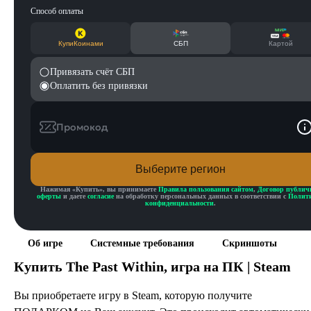
Способ оплаты
КупиКоинами
СБП
Картой
Привязать счёт СБП
Оплатить без привязки
Промокод
Выберите регион
Нажимая «
Купить
», вы принимаете
Правила пользования сайтом
,
Договор публич
оферты
и даете
согласие
на обработку персональных данных в соответствии с
Полит
конфиденциальности
.
Об игре
Системные требования
Скриншоты
Купить
The Past Within
, игра на ПК | Steam
Вы приобретаете игру в Steam, которую получите