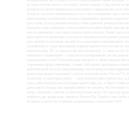
не сколь отлично (хотя и это тоже), сколько изящно. Они смогли не пр
потерять ни капли в фирменном визуальном и нарративном стиле сери
и смогли элегантно вмонтировать в этот стиль кооператив: здесь отли
оригинальные и интересные загадки в фирменном крипово-сюрреали
духе серии, роли в решении которых очень грамотно распределены м
игроками, а их сложность и темп подачи позволяют обоим игрокам п
чем-то заниматься, а не сидеть одному ждать второго. Также здесь от
визуальная составляющая, в частности проработка визуальных разли
двух времён, и, внезапно, проработка и адаптация в оригинальный ст
появившейся в серии трёхмерной графики (причём если бы они не го
наличии в игре 3D, то игралось бы ещё интереснее). А самое же что ту
гениальное и прикольное — игра хоть и кооперативная, но она даже не
подключения к сети! Синхронизация прогресса у обоих игроков обесп
стартовыми предустановками, а также, собственно, результатом совм
действий (хотя не везде синхронизацию смогли вписать прям нарратив
иногда игра прямо спрашивает «сделал ли второй игрок *что-то*?»). 
возможно, её некоторый минус — игра короткая (проходится часа за 2
этом слабо реиграбельна (её можно пройти пару раз, а скорее только п
далее нового больше она показать ничего не сможет). Но этот минус к
минус, особенно с учётом то небольшой цены игры. Ну и да, для про
требуется две копии игры, никакого Remote Play Together само собой т
не менее, в целом это отличная кооперативная головоломка. 9/10
Проведено в игре:
411
ч.
В момент написания:
411
ч.