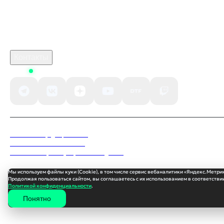
Связаться с нами
Поддержка клиентов
B2B сотрудничество
По вопросам рекламы
Контакты
Status
Политика конфиденциальности
Пользовательское соглашение
Согласие на обработку персональных данных
Мы используем файлы куки (Cookie), в том числе сервис вебаналитики «Яндекс.Метри
Продолжая пользоваться сайтом, вы соглашаетесь с их использованием в соответствии
Политикой конфиденциальности
.
Понятно