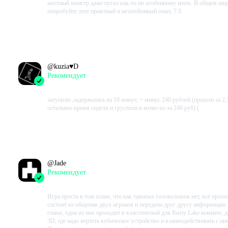
местный монстр даже пугал как-то по особенному мило. В общем ищи
попробуйте этот приятный и незатейливый опыт, 7.0.
Проведено в игре:
218
ч.
В момент написания:
108
ч.
@
kuzia♥D
Рекомендует
2023-08-13 12:48:12+00
затупили ,задержались на 10 минут, = минус 240 рублей (прошли за 2,1
остальное время сидели и грустили в меню из-за 240 руб) (
Проведено в игре:
168
ч.
В момент написания:
168
ч.
@
Jade
Рекомендует
2023-08-11 07:06:18+00
Игра проста в том плане, что как таковых головоломок нет, всё прох
состоит из общения двух игроков и передачи друг другу информации.
главы, одна из них проходит в классической для Rusty Lake комнате, 
3D, где надо вертеть кубическое устройство и взаимодействовать с ни