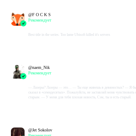
@
F O C K S
Рекомендует
2022-12-27 19:07:20+00
Best title in the series. Too lame Ubisoft killed it's servers
Проведено в игре:
1463
ч.
В момент написания:
1275
ч.
@
naem_Nik
Рекомендует
2022-11-23 17:15:03+00
— Лазеры? Лазеры — это… — Ты еще живешь в девяностых? — Я б
сказал в «семидесятых». Пожалуйста, не заставляй меня чувствовать 
старым. — У меня для тебя плохая новость, Сэм, ты и есть старый.
Проведено в игре:
867
ч.
В момент написания:
867
ч.
@
Jet Sokolov
Рекомендует