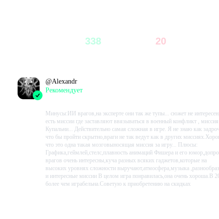
Поддерживаемые устройства ввода:
совместимые с Windows
Отзывы из Steam
мышь и клавиатура, геймпад для одиночного и совместного
прохождения
Сетевая игра:
широкополосное соединение со скоростью отдачи
358
338
20
94
%
6
%
не менее 64 Кбит/с (рекомендуется 128 Кбит/с и выше)
Всего
Рекомендуют
Не рекомендуют
Примечание:
чтобы получить самый последний список системны
требований, посетите, пожалуйста, FAQ для этой игры,
расположенный на нашем сайте поддержки по адресу: .
@
Alexandr
Рекомендует
2023-08-02 15:26:31+00
Минусы:ИИ врагов,на эксперте они так же тупы... сюжет не интересен
есть миссии где заставляют ввязываться в военный конфликт , миссия
Купальни... Действительно самая сложная в игре. Я не знаю как задро
что бы пройти скрытно,враги не так ведут как в других миссиях.Хор
что это одна такая мозговыносящая миссия за игру... Плюсы:
Графика,геймлей,стелс,плавность анимаций Фишера и его юмор,допр
врагов очень интересны,куча разных всяких гаджетов,которые на
высоких уровнях сложности выручают,атмосфера,музыка ,разнообра
и интересные миссии В целом игра понравилась,она очень хороша.В 2
более чем играбельна.Советую к приобретению на скидках
Проведено в игре:
1052
ч.
В момент написания:
1052
ч.