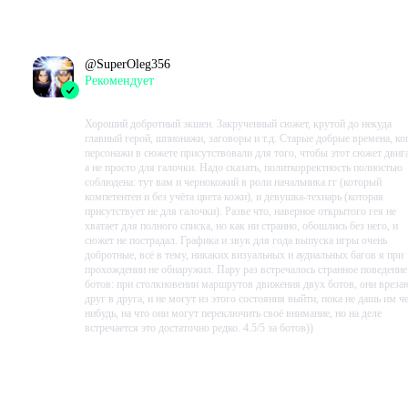
В момент написания:
1709
ч.
@
SuperOleg356
Рекомендует
2022-03-31 16:05:48+00
Хороший добротный экшен. Закрученный сюжет, крутой до некуда
главный герой, шпионажи, заговоры и т.д. Старые добрые времена, ко
персонажи в сюжете присутствовали для того, чтобы этот сюжет двига
а не просто для галочки. Надо сказать, политкорректность полностью
соблюдена: тут вам и чернокожий в роли начальника гг (который
компетентен и без учёта цвета кожи), и девушка-технарь (которая
присутствует не для галочки). Разве что, наверное открытого гея не
хватает для полного списка, но как ни странно, обошлись без него, и
сюжет не пострадал. Графика и звук для года выпуска игры очень
добротные, всё в тему, никаких визуальных и аудиальных багов я при
прохождении не обнаружил. Пару раз встречалось странное поведение
ботов: при столкновении маршрутов движения двух ботов, они вреза
друг в друга, и не могут из этого состояния выйти, пока не дашь им ч
нибудь, на что они могут переключить своё внимание, но на деле
встречается это достаточно редко. 4.5/5 за ботов))
Проведено в игре:
833
ч.
В момент написания:
833
ч.