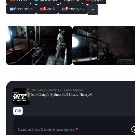
Аргентина
Китай
Беларусь
Скриншоты
Смотреть все
Tom Clancy's Splinter Cell Chaos Theory®
Tom Clancy's Splinter Cell Chaos Theory®
Gift
Ссылка на Steam-профиль
*