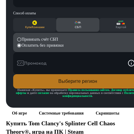
Способ оплаты
КупиКоинами
СБП
Картой
Привязать счёт СБП
Оплатить без привязки
Промокод
Выберите регион
Нажимая «
Купить
», вы принимаете
Правила пользования сайтом
,
Договор публич
оферты
и даете
согласие
на обработку персональных данных в соответствии с
Полит
конфиденциальности
.
Об игре
Системные требования
Скриншоты
Купить
Tom Clancy's Splinter Cell Chaos
Theory®
, игра на ПК | Steam