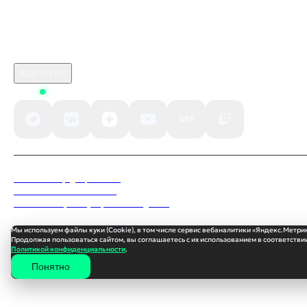
Связаться с нами
Поддержка клиентов
B2B сотрудничество
По вопросам рекламы
Контакты
Status
Политика конфиденциальности
Пользовательское соглашение
Согласие на обработку персональных данных
Мы используем файлы куки (Cookie), в том числе сервис вебаналитики «Яндекс.Метри
Продолжая пользоваться сайтом, вы соглашаетесь с их использованием в соответствии
Политикой конфиденциальности
.
Понятно