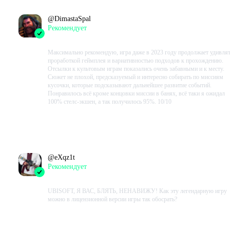
@
DimastaSpal
Рекомендует
2023-07-20 11:19:33+00
Максимально рекомендую, игра даже в 2023 году продолжает удивля
проработкой геймплея и вариативностью подходов к прохождению.
Отсылки к культовым играм показались очень забавными и к месту.
Сюжет не плохой, предсказуемый и интересно собирать по миссиям
кусочки, которые подсказывают дальнейшее развитие событий.
Понравилось всё кроме концовки миссии в банях, всё таки я ожидал
100% стелс-экшен, а так получилось 95%. 10/10
Проведено в игре:
1613
ч.
В момент написания:
1613
ч.
@
eXqz1t
Рекомендует
2023-05-09 19:38:46+00
UBISOFT, Я ВАС, БЛЯTЬ, НЕНАВИЖУ! Как эту легендарную игру
можно в лицензионной версии игры так обосрать?
Проведено в игре:
149
ч.
В момент написания:
149
ч.