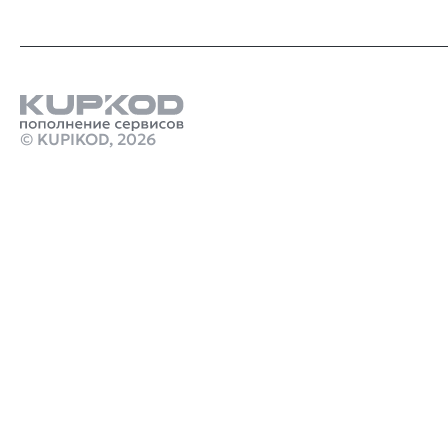
© KUPIKOD,
2026
Продукты
кинуть деньги на стим
Карта пополнения ps store индия купить
Стим Россия
Купить игры Стим
Пополнить счёт в Once Human
Купить игру ключом
Купить карту пополнения Steam 100 USD TR Gift
Card
marathon
monster hunter stories 3 steam
crimson desert дата выхода на пк
Робуксы в Роблокс