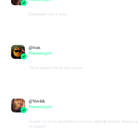
2022-10-29 01:31:20+00
Идеальный стелс в тенях.
Проведено в игре:
1632
ч.
В момент написания:
1632
ч.
@
ivan.
Рекомендует
2022-07-26 20:09:06+00
Умели раньше Ubisoft игры делать..
Проведено в игре:
863
ч.
В момент написания:
863
ч.
@
Vov4ik
Рекомендует
2022-05-09 15:34:21+00
Лучшее что могло произойти со стеклом, юбисофт верните Фишера, б
со скидкой
Проведено в игре:
1709
ч.