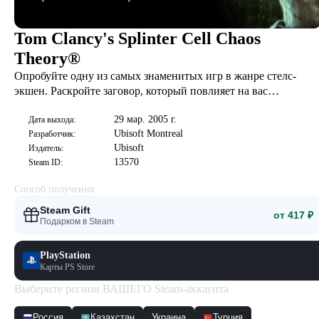
Tom Clancy's Splinter Cell Chaos
Theory®
Опробуйте одну из самых знаменитых игр в жанре стелс-
экшен. Раскройте заговор, который повлияет на вас
напрямую, и предотвратите Третью мировую войну.
29 мар. 2005 г.
Дата выхода:
Ubisoft Montreal
Разработчик:
Ubisoft
Издатель:
13570
Steam ID:
Способ получения
Steam Gift
от 417 ₽
Подарком в Steam
PlayStation
Карты PS Store
Выберите регион ВАШЕГО Steam-аккаунта
Россия
Казахстан
Украина
Турция