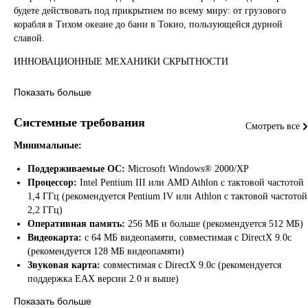
будете действовать под прикрытием по всему миру: от грузового
корабля в Тихом океане до бани в Токио, пользующейся дурной
славой.
ИННОВАЦИОННЫЕ МЕХАНИКИ СКРЫТНОСТИ
В полном соответствии с традициями серии, вам будут доступны
Показать больше
высокотехнологичные гаджеты и фирменные способы избежать
обнаружения, включая разнообразные приемы, жестокие убийства и
Системные требования
экспериментальное оружие.
Смотреть все
Минимальные:
ПОЛНОЕ ПОГРУЖЕНИЕ
Поддерживаемые ОС:
Microsoft Windows® 2000/XP
Ваши противники умны, обладают уникальными характеристиками и
Процессор:
Intel Pentium III или AMD Athlon с тактовой частотой
реагируют на ваши действия. Неигровые персонажи осознают, где он
1,4 ГГц (рекомендуется Pentium IV или Athlon с тактовой частотой
находятся, и помнят прошлые события. Благодаря мощному движку и
2,2 ГГц)
открытому дизайну уровней вы можете свободно взаимодействовать 
Оперативная память:
256 МБ и больше (рекомендуется 512 МБ)
окружением, чтобы получить преимущество перед врагом.
Видеокарта:
с 64 МБ видеопамяти, совместимая с DirectX 9.0c
Обратите внимание: сетевые функции игры больше не
(рекомендуется 128 МБ видеопамяти)
поддерживаются. Сетевой и совместный режимы недоступны.
Звуковая карта:
совместимая с DirectX 9.0c (рекомендуется
поддержка EAX версии 2.0 и выше)
DirectX:
DirectX® 9.0c или новее
Показать больше
Жесткий диск:
4 ГБ свободного места