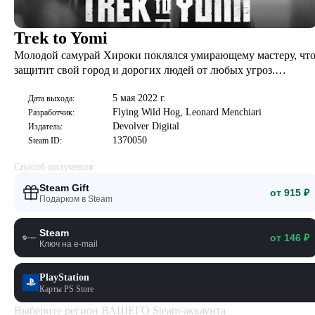
Trek to Yomi
Молодой самурай Хироки поклялся умирающему мастеру, чт
защитит свой город и дорогих людей от любых угроз.
Столкнувшись с трагедией, юноша должен исполнить долг и
5 мая 2022 г.
в одиночку отправиться в путешествие за гранью жизни и
Дата выхода:
Flying Wild Hog, Leonard Menchiari
Разработчик:
смерти, чтобы преодолеть себя и определить свою судьбу.
Devolver Digital
Издатель:
1370050
Steam ID:
Способ получения
Steam Gift
от 915 ₽
Подарком в Steam
Steam
от 146 ₽
Ключ на e-mail
PlayStation
Карты PS Store
Выберите регион ВАШЕГО Steam-аккаунта