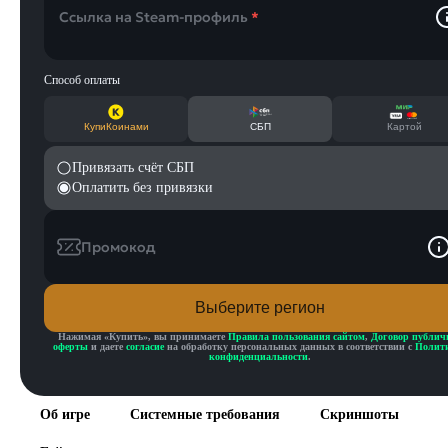
Ссылка на Steam-профиль
*
Способ оплаты
КупиКоинами
СБП
Картой
Привязать счёт СБП
Оплатить без привязки
Промокод
Выберите регион
Нажимая «
Купить
», вы принимаете
Правила пользования сайтом
,
Договор публич
оферты
и даете
согласие
на обработку персональных данных в соответствии с
Полит
конфиденциальности
.
Об игре
Системные требования
Скриншоты