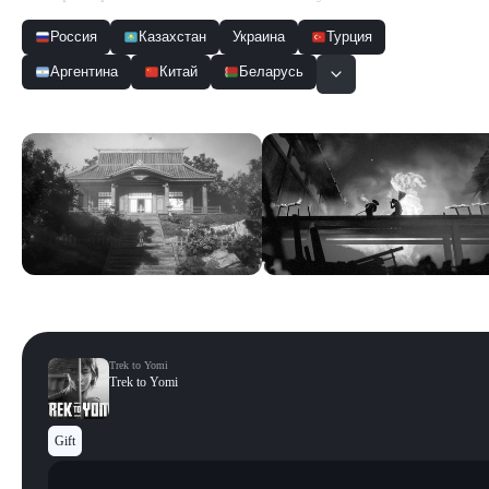
Россия
Казахстан
Украина
Турция
Аргентина
Китай
Беларусь
Скриншоты
Смотреть все
Trek to Yomi
Trek to Yomi
Gift